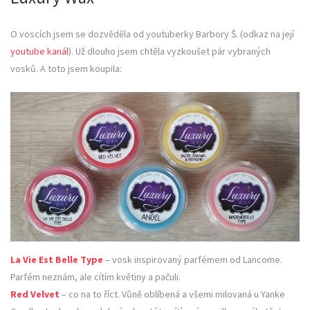
O voscích jsem se dozvěděla od youtuberky Barbory Š. (odkaz na její
youtube kanál
). Už dlouho jsem chtěla vyzkoušet pár vybraných
vosků. A toto jsem koupila:
La Vie Est Belle Type
– vosk inspirovaný parfémem od Lancome.
Parfém neznám, ale cítím květiny a pačuli.
Red Velvet
– co na to říct. Vůně oblíbená a všemi milovaná u Yanke