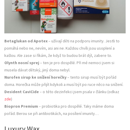
Betaglukan od Apotex
– užívají děti na podporu imunity. Jestli to
pomáhá nebo ne, nevím, asi ani ne. Každou chvíli jsou usoplení a
kašlou. Ale zase si říkám, že když to budou brát dýl, zabere to.
Olynth nosní sprej
– ten je pro dospělé. Při mé nemoci jsem si
musela dávat dětský, jiný doma nebyl.
Nurofen sirup ke snížení horečky
– tento sirup musí být pořád
doma. Horečka může přijít kdykoli a musí být po ruce něco na snížení.
Desident CaviCide
– o této dezinfekci jsem psala v článku (odkaz
zde
)
Biopron Premium
– probiotika pro dospělé. Taky máme doma
pořád. Berou se při antibiotikách, na posílení imunity…
Luxury Wax