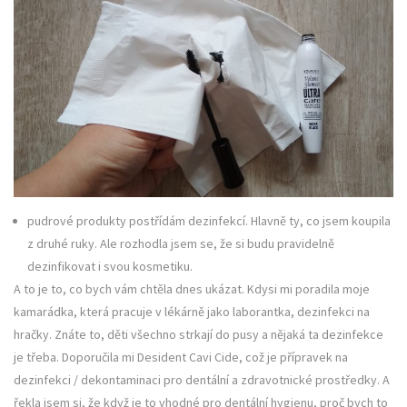
pudrové produkty postřídám dezinfekcí. Hlavně ty, co jsem koupila
z druhé ruky. Ale rozhodla jsem se, že si budu pravidelně
dezinfikovat i svou kosmetiku.
A to je to, co bych vám chtěla dnes ukázat. Kdysi mi poradila moje
kamarádka, která pracuje v lékárně jako laborantka, dezinfekci na
hračky. Znáte to, děti všechno strkají do pusy a nějaká ta dezinfekce
je třeba. Doporučila mi Desident Cavi Cide, což je přípravek na
dezinfekci / dekontaminaci pro dentální a zdravotnické prostředky. A
řekla jsem si, že když je to vhodné pro dentální hygienu, proč bych to