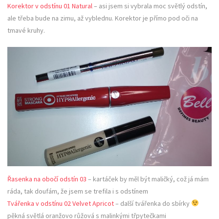
Korektor v odstínu 01 Natural
– asi jsem si vybrala moc světlý odstín,
ale třeba bude na zimu, až vyblednu. Korektor je přímo pod oči na
tmavé kruhy.
Řasenka na obočí odstín 03
– kartáček by měl být maličký, což já mám
ráda, tak doufám, že jsem se trefila i s odstínem
Tvářenka v odstínu 02 Velvet Apricot
– další tvářenka do sbírky
pěkná světlá oranžovo růžová s malinkými třpytečkami