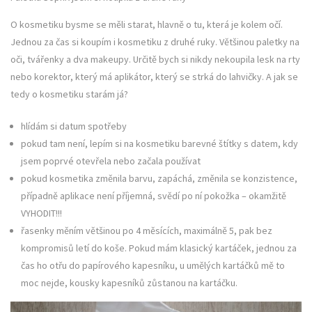
O kosmetiku bysme se měli starat, hlavně o tu, která je kolem očí.
Jednou za čas si koupím i kosmetiku z druhé ruky. Většinou paletky na
oči, tvářenky a dva makeupy. Určitě bych si nikdy nekoupila lesk na rty
nebo korektor, který má aplikátor, který se strká do lahvičky. A jak se
tedy o kosmetiku starám já?
hlídám si datum spotřeby
pokud tam není, lepím si na kosmetiku barevné štítky s datem, kdy
jsem poprvé otevřela nebo začala používat
pokud kosmetika změnila barvu, zapáchá, změnila se konzistence,
případně aplikace není příjemná, svědí po ní pokožka – okamžitě
VYHODIT!!!
řasenky měním většinou po 4 měsících, maximálně 5, pak bez
kompromisů letí do koše. Pokud mám klasický kartáček, jednou za
čas ho otřu do papírového kapesníku, u umělých kartáčků mě to
moc nejde, kousky kapesníků zůstanou na kartáčku.