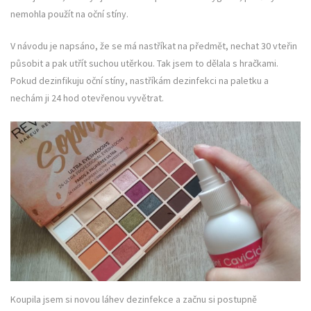
nemohla použít na oční stíny.
V návodu je napsáno, že se má nastříkat na předmět, nechat 30 vteřin
působit a pak utřít suchou utěrkou. Tak jsem to dělala s hračkami.
Pokud dezinfikuju oční stíny, nastříkám dezinfekci na paletku a
nechám ji 24 hod otevřenou vyvětrat.
Koupila jsem si novou láhev dezinfekce a začnu si postupně