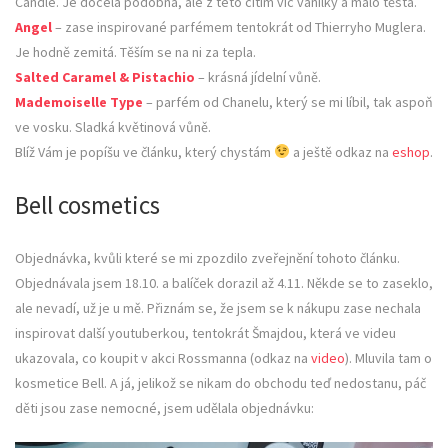
Candle. Je docela podobná, ale z této cítím víc vanilky a málo těsta.
Angel
– zase inspirované parfémem tentokrát od Thierryho Muglera.
Je hodně zemitá. Těším se na ni za tepla.
Salted Caramel & Pistachio
– krásná jídelní vůně.
Mademoiselle Type
– parfém od Chanelu, který se mi líbil, tak aspoň
ve vosku. Sladká květinová vůně.
Blíž Vám je popíšu ve článku, který chystám
a ještě odkaz na
eshop
.
Bell cosmetics
Objednávka, kvůli které se mi zpozdilo zveřejnění tohoto článku.
Objednávala jsem 18.10. a balíček dorazil až 4.11. Někde se to zaseklo,
ale nevadí, už je u mě. Přiznám se, že jsem se k nákupu zase nechala
inspirovat další youtuberkou, tentokrát Šmajdou, která ve videu
ukazovala, co koupit v akci Rossmanna (odkaz na
video
). Mluvila tam o
kosmetice Bell. A já, jelikož se nikam do obchodu teď nedostanu, páč
děti jsou zase nemocné, jsem udělala objednávku: