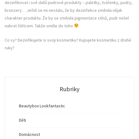
dezinfikovat i své další pudrové produkty – paletky, tvářenky, pudry,
bronzery… Ještě se mi nestalo, že by dezinfekce změnila nějak
charakter produktu. Že by se změnila pigmentace stínů, pudr nešel
nabrat štětcem. Takže směle do toho
Co vy? Dezinfikujete si svoji kosmetiku? Kupujete kosmetiku z druhé
ruky?
Rubriky
Beautybox Lookfantastic
Děti
Domácnost