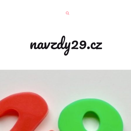
navzdy29.cz