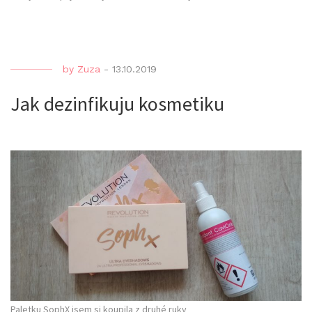
by
Zuza
-
13.10.2019
Jak dezinfikuju kosmetiku
Paletku SophX jsem si koupila z druhé ruky