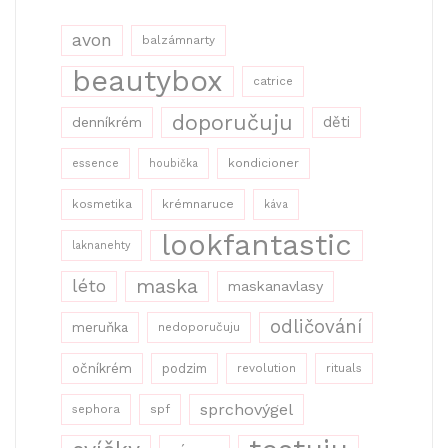
avon
balzámnarty
beautybox
catrice
doporučuju
děti
denníkrém
kondicioner
essence
houbička
kosmetika
krémnaruce
káva
lookfantastic
laknanehty
maska
léto
maskanavlasy
odličování
meruňka
nedoporučuju
očníkrém
podzim
revolution
rituals
sprchovýgel
sephora
spf