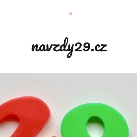
navzdy29.cz