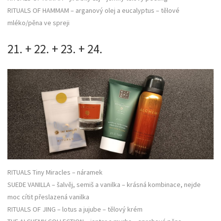
RITUALS OF HAMMAM – arganový olej a eucalyptus – tělové
mléko/pěna ve spreji
21. + 22. + 23. + 24.
RITUALS Tiny Miracles – náramek
SUEDE VANILLA – šalvěj, semiš a vanilka – krásná kombinace, nejde
moc cítit přeslazená vanilka
RITUALS OF JING – lotus a jujube – tělový krém