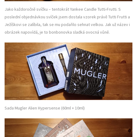
Jako každoročně svíčku – tentokrát Yankee Candle Tutti-Frutti. S
poslední objednávkou svíček jsem dostala vzorek právě Tutti Frutti a
Ježíškovi se zalíbila, tak se mu podařilo sehnat velkou. Jak už název i
obrázek napovídá, je to bonbonovka sladká ovocná vůně.
Sada Mugler Alien Hypersense (60ml + 10ml)