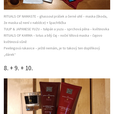
RITUALS OF NAMASTE – ghassoul prášek a černé uhlí – maska (škoda,
že maska už není v nabídce) + špachtlička
TULIP & JAPANESE YUZU – tulipán a yuzu – sprchová pěna – květinovka
RITUALS OF KARMA – lotus a bílý čaj – noční tělová maska – čajovo
květinová vůně
Peelingová rukavice – ještě nemám, je to takový ten doplňkový
„dárek“
8. + 9. + 10.