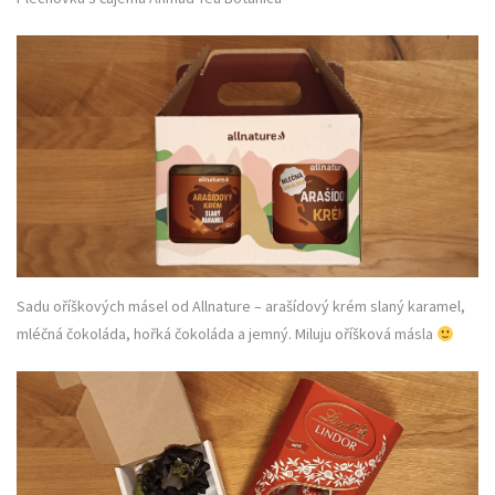
Sadu oříškových másel od Allnature – arašídový krém slaný karamel,
mléčná čokoláda, hořká čokoláda a jemný. Miluju oříšková másla