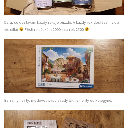
Další, co dostávám každý rok, je puzzle. A každý rok dostávám víc a
víc dílků
Příští rok čekám 2000 a na rok 2500
Balzámy na rty, medovou sadu a rudý lak na nehty od kolegyně.