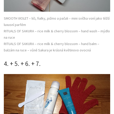
SMOOTH VIOLET – liči, fialky, pižmo a pačuli – mini svíčka voní jako těžší
luxusní parfém
RITUALS OF SAKURA – rice milk & cherry blossom – hand wash – mýdlo
na ruce
RITUALS OF SAKURA – rice milk & cherry blossom – hand balm –
balzám na ruce – vůně Sakura je krásná květinovo ovocná
4. + 5. + 6. + 7.