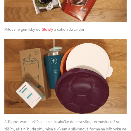
Milované gumičky od
Glowly
a čokoládu Lindor
A Tupperware Ježíšek – mini krabičky do mrazáku, termoska (už se
těším, až z ní budu pít), mísa s víkem a silikonová forma na bábovku ve