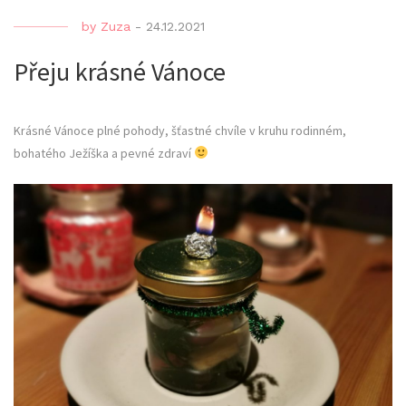
by
Zuza
-
24.12.2021
Přeju krásné Vánoce
Krásné Vánoce plné pohody, šťastné chvíle v kruhu rodinném,
bohatého Ježíška a pevné zdraví