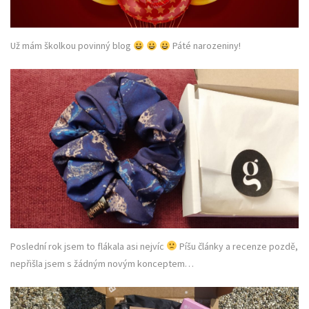
Už mám školkou povinný blog
Páté narozeniny!
Poslední rok jsem to flákala asi nejvíc
Píšu články a recenze pozdě,
nepřišla jsem s žádným novým konceptem…