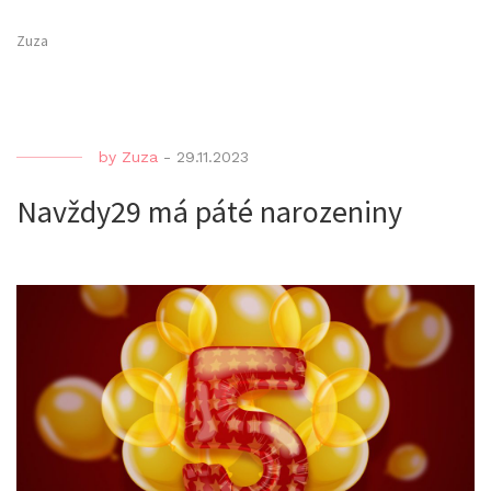
Zuza
by
Zuza
-
29.11.2023
Navždy29 má páté narozeniny