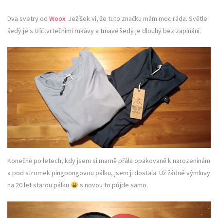
Dva svetry od
Woox
. Ježíšek ví, že tuto značku mám moc ráda. Světle
šedý je s tříčtvrtečními rukávy a tmavě šedý je dlouhý bez zapínání.
Konečně po letech, kdy jsem si marně přála opakovaně k narozeninám
a pod stromek pingpongovou pálku, jsem ji dostala. Už žádné výmluvy
na 20 let starou pálku
s novou to půjde samo.