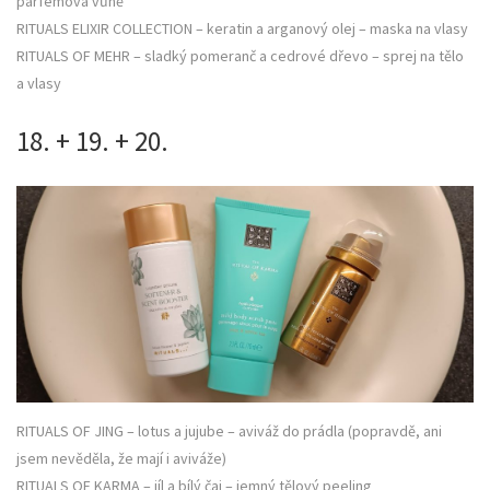
parfémová vůně
RITUALS ELIXIR COLLECTION – keratin a arganový olej – maska na vlasy
RITUALS OF MEHR – sladký pomeranč a cedrové dřevo – sprej na tělo
a vlasy
18. + 19. + 20.
RITUALS OF JING – lotus a jujube – aviváž do prádla (popravdě, ani
jsem nevěděla, že mají i aviváže)
RITUALS OF KARMA – jíl a bílý čaj – jemný tělový peeling