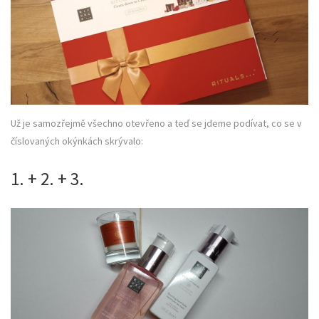
Už je samozřejmě všechno otevřeno a teď se jdeme podívat, co se v
číslovaných okýnkách skrývalo:
1. + 2. + 3.