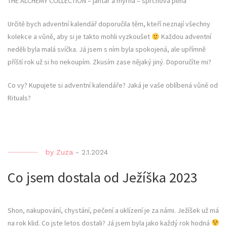
THE ALCHEMY COLLECTION – jantar a myrha – sprchová pěna
Určitě bych adventní kalendář doporučila těm, kteří neznají všechny
kolekce a vůně, aby si je takto mohli vyzkoušet
Každou adventní
neděli byla malá svíčka. Já jsem s ním byla spokojená, ale upřímně
příští rok už si ho nekoupím. Zkusím zase nějaký jiný. Doporučíte mi?
Co vy? Kupujete si adventní kalendáře? Jaká je vaše oblíbená vůně od
Rituals?
by
Zuza
-
2.1.2024
Co jsem dostala od Ježíška 2023
Shon, nakupování, chystání, pečení a uklízení je za námi. Ježíšek už má
na rok klid. Co jste letos dostali? Já jsem byla jako každý rok hodná