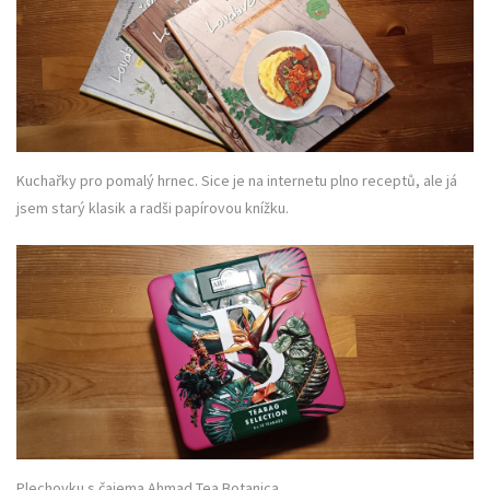
Kuchařky pro pomalý hrnec. Sice je na internetu plno receptů, ale já
jsem starý klasik a radši papírovou knížku.
Plechovku s čajema Ahmad Tea Botanica