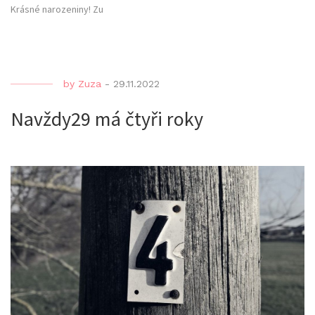
Krásné narozeniny! Zu
by
Zuza
-
29.11.2022
Navždy29 má čtyři roky