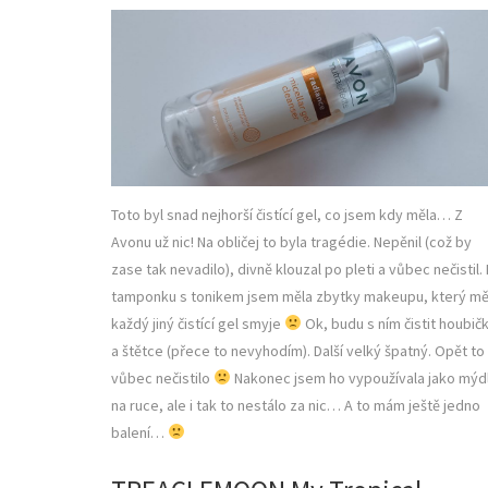
Toto byl snad nejhorší čistící gel, co jsem kdy měla… Z
Avonu už nic! Na obličej to byla tragédie. Nepěnil (což by
zase tak nevadilo), divně klouzal po pleti a vůbec nečistil.
tamponku s tonikem jsem měla zbytky makeupu, který m
každý jiný čistící gel smyje
Ok, budu s ním čistit houbič
a štětce (přece to nevyhodím). Další velký špatný. Opět to
vůbec nečistilo
Nakonec jsem ho vypoužívala jako mýd
na ruce, ale i tak to nestálo za nic… A to mám ještě jedno
balení…