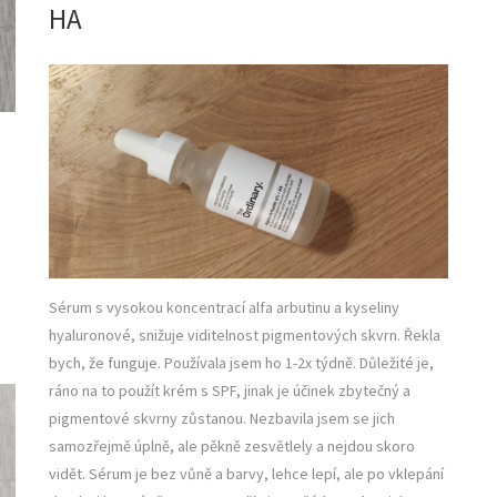
HA
Sérum s vysokou koncentrací alfa arbutinu a kyseliny
hyaluronové, snižuje viditelnost pigmentových skvrn. Řekla
bych, že funguje. Používala jsem ho 1-2x týdně. Důležité je,
ráno na to použít krém s SPF, jinak je účinek zbytečný a
pigmentové skvrny zůstanou. Nezbavila jsem se jich
samozřejmě úplně, ale pěkně zesvětlely a nejdou skoro
vidět. Sérum je bez vůně a barvy, lehce lepí, ale po vklepání