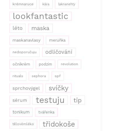
krémnaruce
káva
laknanehty
lookfantastic
maska
léto
maskanavlasy
meruňka
odličování
nedoporučuju
očníkrém
podzim
revolution
rituals
sephora
spf
svíčky
sprchovýgel
testuju
tip
sérum
tonikum
tvářenka
třidokoše
tělovémléko