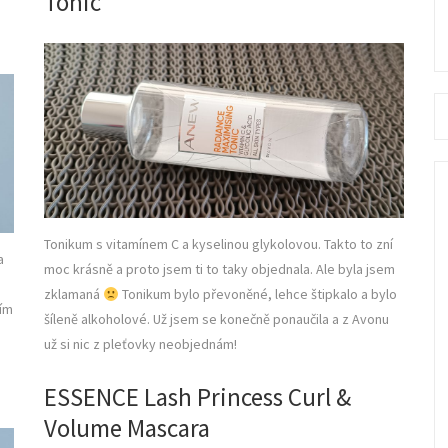
Tonic
Se
fo
Tonikum s vitamínem C a kyselinou glykolovou. Takto to zní
a
moc krásně a proto jsem ti to taky objednala. Ale byla jsem
zklamaná
Tonikum bylo převoněné, lehce štipkalo a bylo
dím
šíleně alkoholové. Už jsem se konečně ponaučila a z Avonu
už si nic z pleťovky neobjednám!
ESSENCE Lash Princess Curl &
Volume Mascara