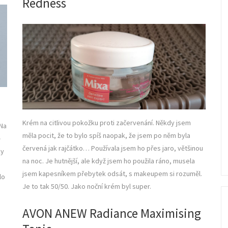
Redness
Krém na citlivou pokožku proti začervenání. Někdy jsem
 Na
měla pocit, že to bylo spíš naopak, že jsem po něm byla
ě
červená jak rajčátko… Používala jsem ho přes jaro, většinou
ky
na noc. Je hutnější, ale když jsem ho použila ráno, musela
jsem kapesníkem přebytek odsát, s makeupem si rozuměl.
lo
Je to tak 50/50. Jako noční krém byl super.
AVON ANEW Radiance Maximising