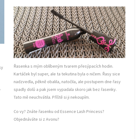
Řasenka s mým oblíbeným tvarem přesýpacích hodin.
ky
Kartáček byl super, ale ta tekutina byla o ničem. Řasy sice
nadzvedla, pěkně obalila, natočila, ale postupem dne řasy
e
spadly dolů a pak jsem vypadala skoro jak bez řasenky.
Tato mě neuchvátila. Příště si ji nekoupím.
Co vy? Znáte řasenku od Essence Lash Princess?
Objednáváte si z Avonu?