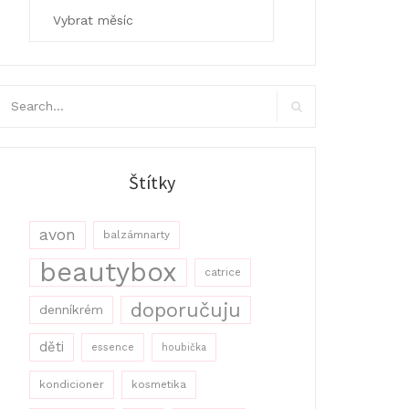
Archivy
arch
r:
Search
Štítky
avon
balzámnarty
beautybox
catrice
doporučuju
denníkrém
děti
essence
houbička
kondicioner
kosmetika