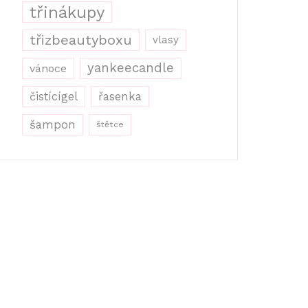
třinákupy
třizbeautyboxu
vlasy
yankeecandle
vánoce
řasenka
čistícígel
šampon
štětce