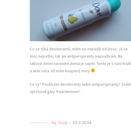
Co se týká deodorantů, mám asi nejradši od Dove. Já se
moc nepotím, tak ani antiperspiranty nepoužívám. Na
takové denní navonění doma je super. Tento je s vůní hruš
a aloe vera. Už mám koupený nový
Co vy? Používáte deodoranty nebo antiperspiranty? Znát
sprchové gely Treaclemoon?
by
Zuza
-
23.3.2024