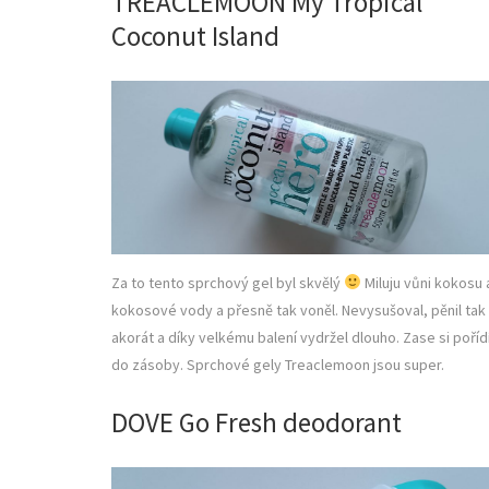
TREACLEMOON My Tropical
Coconut Island
Za to tento sprchový gel byl skvělý
Miluju vůni kokosu 
kokosové vody a přesně tak voněl. Nevysušoval, pěnil tak
akorát a díky velkému balení vydržel dlouho. Zase si poří
do zásoby. Sprchové gely Treaclemoon jsou super.
DOVE Go Fresh deodorant