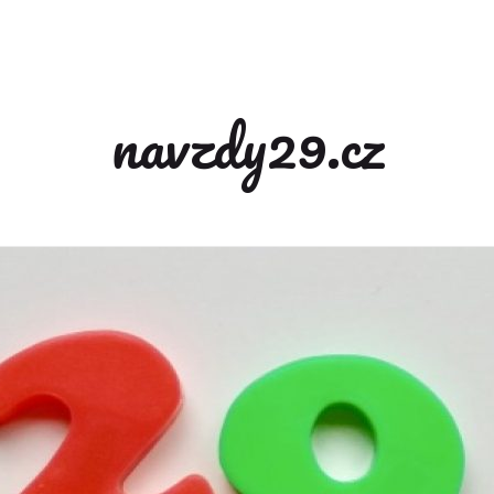
navzdy29.cz