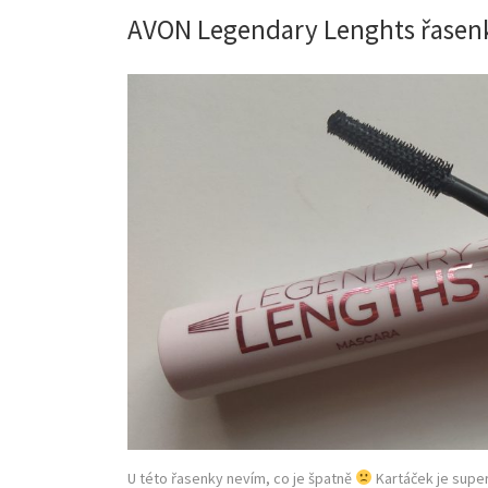
AVON Legendary Lenghts řasen
U této řasenky nevím, co je špatně
Kartáček je super,