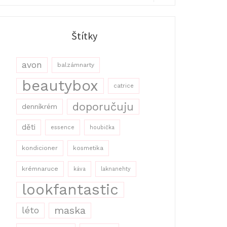
r:
Search
Štítky
avon
balzámnarty
beautybox
catrice
doporučuju
denníkrém
děti
essence
houbička
kondicioner
kosmetika
krémnaruce
káva
laknanehty
lookfantastic
maska
léto