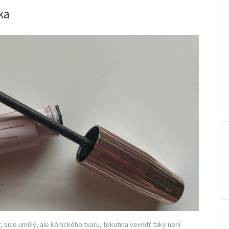
ka
Se
 sice umělý, ale kónického tvaru, tekutina vevnitř taky není