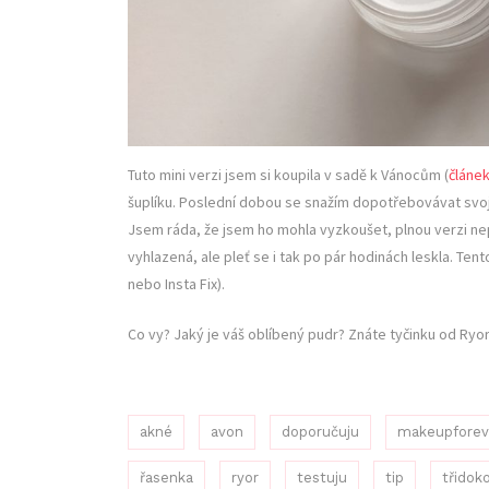
Tuto mini verzi jsem si koupila v sadě k Vánocům (
článe
šuplíku. Poslední dobou se snažím dopotřebovávat svoji
Jsem ráda, že jsem ho mohla vyzkoušet, plnou verzi nep
vyhlazená, ale pleť se i tak po pár hodinách leskla. Tent
nebo Insta Fix).
Co vy? Jaký je váš oblíbený pudr? Znáte tyčinku od Ryo
akné
avon
doporučuju
makeupforev
řasenka
ryor
testuju
tip
třidok