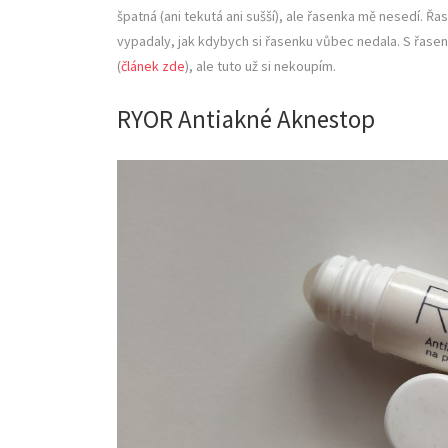
špatná (ani tekutá ani sušší), ale řasenka mě nesedí. Řa
vypadaly, jak kdybych si řasenku vůbec nedala. S řa
(
článek zde
), ale tuto už si nekoupím.
RYOR Antiakné Aknestop