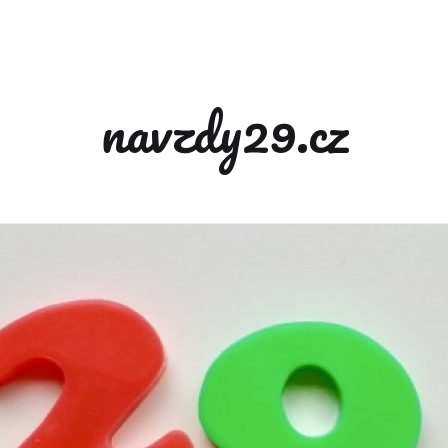
navzdy29.cz