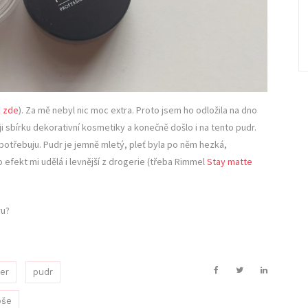
k zde
). Za mě nebyl nic moc extra. Proto jsem ho odložila na dno
 sbírku dekorativní kosmetiky a konečně došlo i na tento pudr.
otřebuju. Pudr je jemně mletý, pleť byla po něm hezká,
o efekt mi udělá i levnější z drogerie (třeba Rimmel
Stay matte
ru?
er
pudr
oše