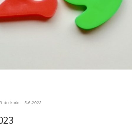
ři do koše
-
5.6.2023
2023