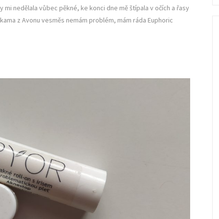
fo
sy mi nedělala vůbec pěkné, ke konci dne mě štípala v očích a řasy
senkama z Avonu vesměs nemám problém, mám ráda Euphoric