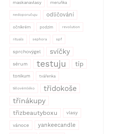
maskanavlasy
meruňka
odličování
nedoporučuju
očníkrém
podzim
revolution
rituals
sephora
spf
svíčky
sprchovýgel
testuju
tip
sérum
tonikum
tvářenka
třidokoše
tělovémléko
třinákupy
třizbeautyboxu
vlasy
yankeecandle
vánoce