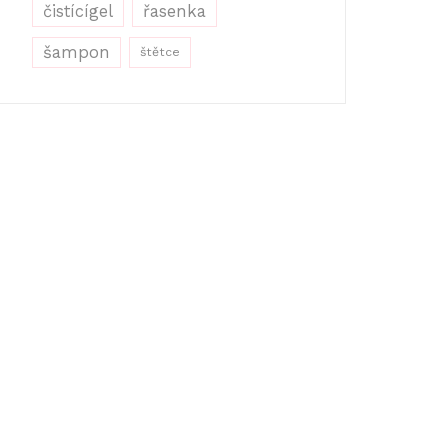
řasenka
čistícígel
šampon
štětce