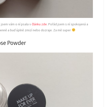
 jsem vám o ní psala v
článku zde
. Pořád jsem s ní spokojená a
t denně a buď úplně zmizí nebo dozraje. Za mě super
ose Powder