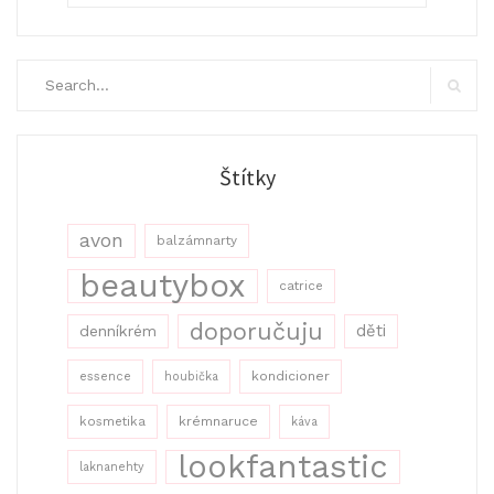
Search
for:
Search
Štítky
avon
balzámnarty
beautybox
catrice
doporučuju
děti
denníkrém
kondicioner
essence
houbička
kosmetika
krémnaruce
káva
lookfantastic
laknanehty