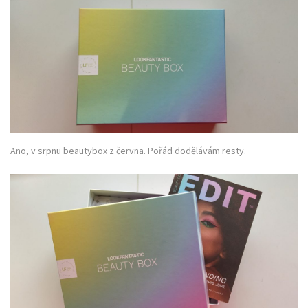
Ano, v srpnu beautybox z června. Pořád dodělávám resty.