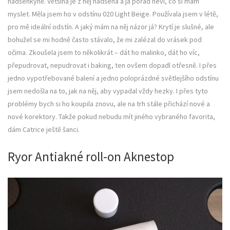
nadšenkyně. Většina je z něj nadšená a já pořád neví, co si mám
myslet. Měla jsem ho v odstínu 020 Light Beige. Používala jsem v létě,
pro mě ideální odstín. A jaký mám na něj názor já? Krytí je slušné, ale
bohužel se mi hodně často stávalo, že mi zalézal do vrásek pod
očima. Zkoušela jsem to několikrát – dát ho malinko, dát ho víc,
přepudrovat, nepudrovat i baking, ten ovšem dopadl otřesně. I přes
jedno vypotřebované balení a jedno poloprázdné světlejšího odstínu
jsem nedošla na to, jak na něj, aby vypadal vždy hezky. I přes tyto
problémy bych si ho koupila znovu, ale na trh stále přichází nové a
nové korektory. Takže pokud nebudu mít jiného vybraného favorita,
dám Catrice ještě šanci.
Ryor Antiakné roll-on Aknestop