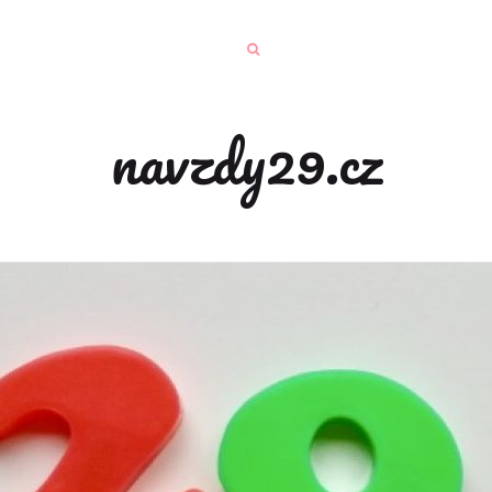
navzdy29.cz