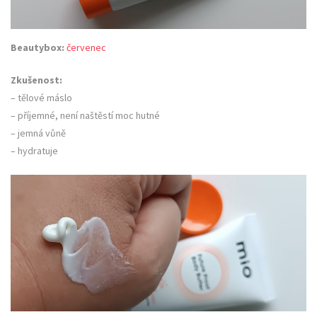
Beautybox:
červenec
Zkušenost:
– tělové máslo
– příjemné, není naštěstí moc hutné
– jemná vůně
– hydratuje