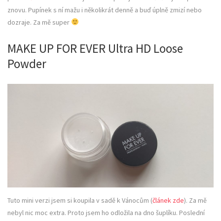
znovu. Pupínek s ní mažu i několikrát denně a buď úplně zmizí nebo
dozraje. Za mě super
MAKE UP FOR EVER Ultra HD Loose
Powder
Tuto mini verzi jsem si koupila v sadě k Vánocům (
článek zde
). Za mě
nebyl nic moc extra. Proto jsem ho odložila na dno šuplíku. Poslední