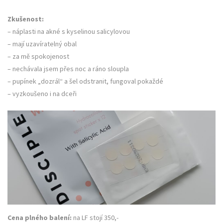
Zkušenost:
– náplasti na akné s kyselinou salicylovou
– mají uzavíratelný obal
– za mě spokojenost
– nechávala jsem přes noc a ráno sloupla
– pupínek „dozrál“ a šel odstranit, fungoval pokaždé
– vyzkoušeno i na dceři
Cena plného balení:
na LF stojí 350,-