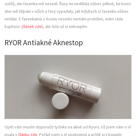
sušší), ale řasenka mě nesedí. Řasy mi nedělala vůbec pěkné, ke konci
dne mě štípala v očích a řasy vypadaly, jak kdybych si řasenku vůbec
nedala. S řasenkama z Avonu vesměs nemám problém, mám ráda
Euphoric (
článek zde
), ale tuto už si nekoupím.
RYOR Antiakné Aknestop
Opět vám musím doporučit tyčinku na akné od Ryoru. Už jsem vám o ní
psala v
článku zde
. Pořád jsem s ní spokojená a určitě si ji koupím