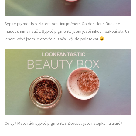
Sypké pigmenty v zlatém odstínu jménem Golden Hour. Budu se
muset s nima naučit. Sypké pigmenty jsem ještě nikdy nezkoušela. Už
jenom když jsem je otevřela, začali všude poletovat
Co vy? Máte rádi sypké pigmenty? Zkoušeli jste nálepky na akné?