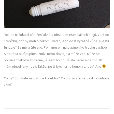
Roll-on na lokální ošetření akné s obsahem esenciálních olejů. Voní po
hřebíčku, což by mohlo někomu vadit, je to dost výrazná vůně. A jestli
funguje? Za mě určitě ano. Po nanesení na pupínek ho trochu vyštípe.
A do rána buď pupínek zmizí nebo dozraje a může ven. Může se
používat několikrát denně, já jsem ho používala večer a na noc. Už
mám objednaný nový. Takže, jestli bych si ho koupila znovu? Ano
Co vy? Co říkáte na Catrice korektor? Co používáte na lokální ošetření
akné?