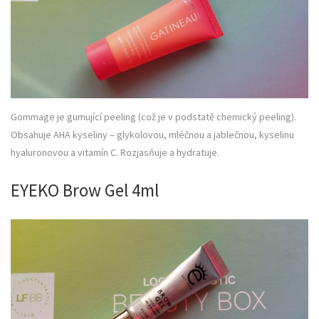
Gommage je gumující peeling (což je v podstatě chemický peeling).
Obsahuje AHA kyseliny – glykolovou, mléčnou a jablečnou, kyselinu
hyaluronovou a vitamín C. Rozjasňuje a hydratuje.
EYEKO Brow Gel 4ml