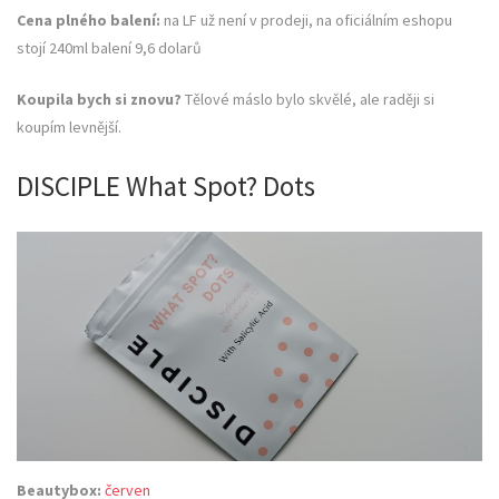
Cena plného balení:
na LF už není v prodeji, na oficiálním eshopu
stojí 240ml balení 9,6 dolarů
Koupila bych si znovu?
Tělové máslo bylo skvělé, ale raději si
koupím levnější.
DISCIPLE What Spot? Dots
Beautybox:
červen