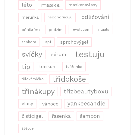
maska
léto
maskanavlasy
odličování
meruňka
nedoporučuju
očníkrém
podzim
revolution
rituals
sprchovýgel
sephora
spf
testuju
svíčky
sérum
tip
tonikum
tvářenka
třidokoše
tělovémléko
třinákupy
třizbeautyboxu
yankeecandle
vlasy
vánoce
řasenka
šampon
čistícígel
štětce