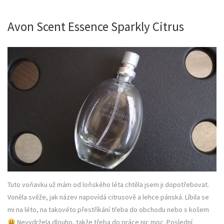
Avon Scent Essence Sparkly Citrus
Tuto voňavku už mám od loňského léta chtěla jsem ji dopotřebovat.
Voněla svěže, jak název napovídá citrusově a lehce pánská. Líbila se
mi na léto, na takovéto přestříkání třeba do obchodu nebo s košem
Nevydržela dlouho, takže třeba do práce nic moc. Poslední