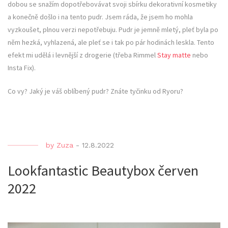
dobou se snažím dopotřebovávat svoji sbírku dekorativní kosmetiky
a konečně došlo i na tento pudr. Jsem ráda, že jsem ho mohla
vyzkoušet, plnou verzi nepotřebuju. Pudr je jemně mletý, pleť byla po
něm hezká, vyhlazená, ale pleť se i tak po pár hodinách leskla. Tento
efekt mi udělá i levnější z drogerie (třeba Rimmel
Stay matte
nebo
Insta Fix).
Co vy? Jaký je váš oblíbený pudr? Znáte tyčinku od Ryoru?
by
Zuza
-
12.8.2022
Lookfantastic Beautybox červen
2022