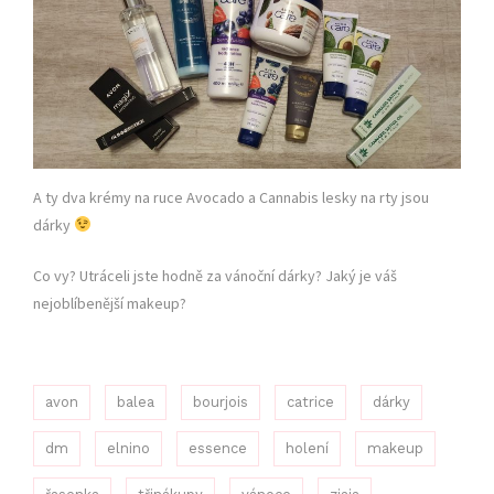
A ty dva krémy na ruce Avocado a Cannabis lesky na rty jsou
dárky
Co vy? Utráceli jste hodně za vánoční dárky? Jaký je váš
nejoblíbenější makeup?
avon
balea
bourjois
catrice
dárky
dm
elnino
essence
holení
makeup