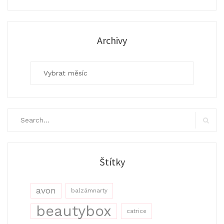
Archivy
Archivy
Search
for:
Search
Štítky
avon
balzámnarty
beautybox
catrice