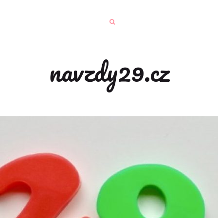
navzdy29.cz