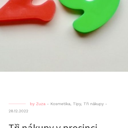
by
Zuza
-
Kosmetika
,
Tipy
,
Tři nákupy
-
28.12.2022
Tři nákupy v prosinci