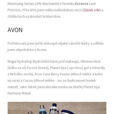
Minimizing Serum 10% Niacinamid a řasenku
Essence
Lash
Princess. Přes léto jsem měla voděodolnou verzi (
článek zde
) a
chtěla bych vyzkoušet tu klasickou.
AVON
Potřebovala jsem ještě dokoupit nějaké vánoční dárky a udělala
jsem objednávku u Avonu:
Magix Hydrating (hydratační báze pod makeup), Glimmerstick
(tužka na oči Forest Green), Planet Spa ( sprchový gel s minerály
z Mrtvého moře), Avon Care Berry Fusion (tělové mléko a krém
na ruce) a Cocoa (tělové mléko – asi se budu muset hodně
mazat). Jako dárek jsem dostala masku na obličej Planet Spa
Harmony Ritual.