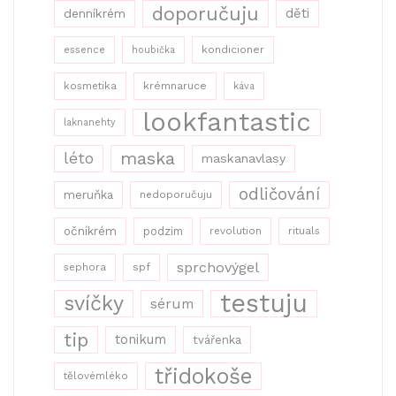
doporučuju
děti
denníkrém
kondicioner
essence
houbička
kosmetika
krémnaruce
káva
lookfantastic
laknanehty
maska
léto
maskanavlasy
odličování
meruňka
nedoporučuju
očníkrém
podzim
revolution
rituals
sprchovýgel
sephora
spf
testuju
svíčky
sérum
tip
tonikum
tvářenka
třidokoše
tělovémléko