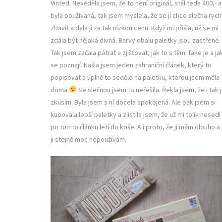
Vinted. Nevěděla jsem, že to není originál, stál teda 400,- a
byla používaná, tak jsem myslela, že se jí chce slečna rych
zbavit a dala ji za tak nízkou cenu. Když mi přišla, už se mi
zdála být nějaká divná. Barvy obalu paletky jsou zastřené.
Tak jsem začala pátrat a zjišťovat, jak to s těmi fake je a ja
se poznají. Našla jsem jeden zahraniční článek, který to
popisovat a úplně to sedělo na paletku, kterou jsem měla
doma
Se slečnou jsem to neřešila. Řekla jsem, že i tak j
zkusím. Byla jsem s ní docela spokojená. Ale pak jsem si
kupovala lepší paletky a zjistila jsem, že už mi tolik nesedí
po tomto článku letí do koše. A i proto, že ji mám dlouho a
ji stejně moc nepoužívám.