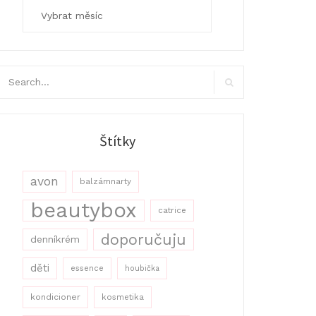
Archivy
arch
r:
Search
Štítky
avon
balzámnarty
beautybox
catrice
doporučuju
denníkrém
děti
essence
houbička
kondicioner
kosmetika