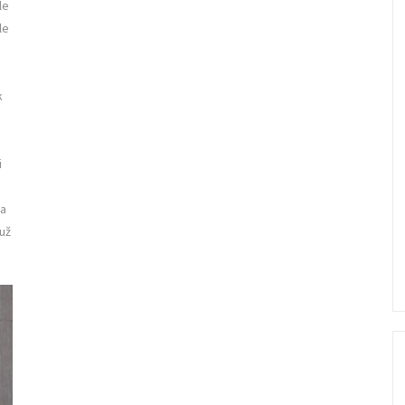
le
le
k
i
 a
 už