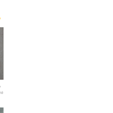
o
ště