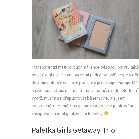
Transparentní matující pudr má lehce béžovou barvu, takž
není bílý jako jiné transparentní pudry. Na tváři nejde vidět
Je jemný, dobře se s ním pracuje a jak slibuje, matuje. M
smíšenou pleť, na mě nemá žádný matující pudr celodenní
výdrž, musím se přepudrovat během dne, ale jsem
spokojená. Pudr má 7,08 g, má zrcátko, je v papírovém
zašupovacím obalu, takže i do kabelky
Paletka Girls Getaway Trio