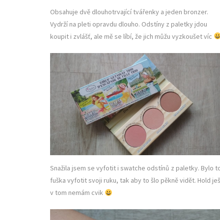
Obsahuje dvě dlouhotrvající tvářenky a jeden bronzer.
Vydrží na pleti opravdu dlouho. Odstíny z paletky jdou
koupit i zvlášť, ale mě se líbí, že jich můžu vyzkoušet víc
Snažila jsem se vyfotit i swatche odstínů z paletky. Bylo t
fuška vyfotit svoji ruku, tak aby to šlo pěkně vidět. Hold je
v tom nemám cvik