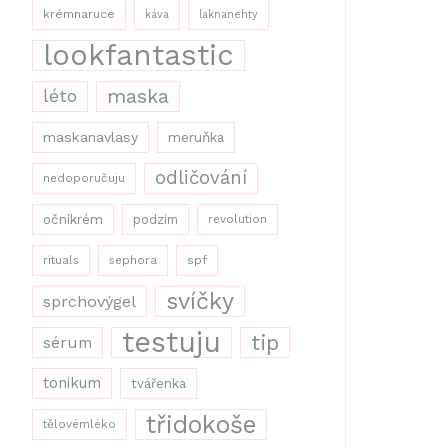
krémnaruce
káva
laknanehty
lookfantastic
maska
léto
maskanavlasy
meruňka
odličování
nedoporučuju
očníkrém
podzim
revolution
rituals
sephora
spf
svíčky
sprchovýgel
testuju
tip
sérum
tonikum
tvářenka
třidokoše
tělovémléko