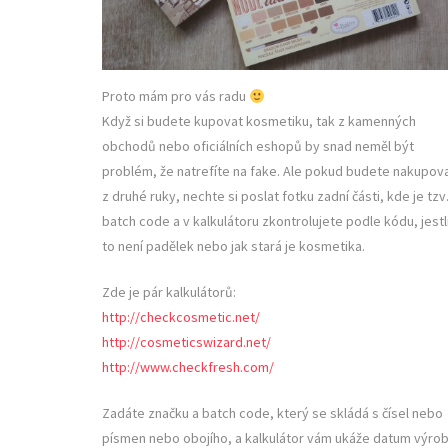
Proto mám pro vás radu
Když si budete kupovat kosmetiku, tak z kamenných
obchodů nebo oficiálních eshopů by snad neměl být
problém, že natrefíte na fake. Ale pokud budete nakupov
z druhé ruky, nechte si poslat fotku zadní části, kde je tzv
batch code a v kalkulátoru zkontrolujete podle kódu, jestl
to není padělek nebo jak stará je kosmetika.
Zde je pár kalkulátorů:
http://checkcosmetic.net/
http://cosmeticswizard.net/
http://www.checkfresh.com/
Zadáte značku a batch code, který se skládá s čísel nebo
písmen nebo obojího, a kalkulátor vám ukáže datum výrob