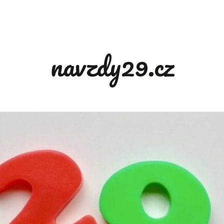
navzdy29.cz