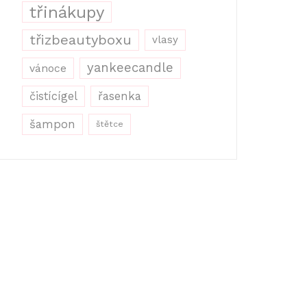
třinákupy
třizbeautyboxu
vlasy
yankeecandle
vánoce
řasenka
čistícígel
šampon
štětce