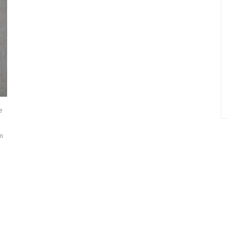
e
.
ám