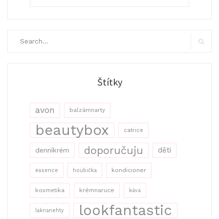
Search
for:
Search
Štítky
avon
balzámnarty
beautybox
catrice
doporučuju
děti
denníkrém
kondicioner
essence
houbička
kosmetika
krémnaruce
káva
lookfantastic
laknanehty