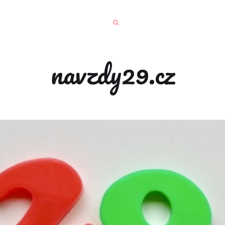
navzdy29.cz