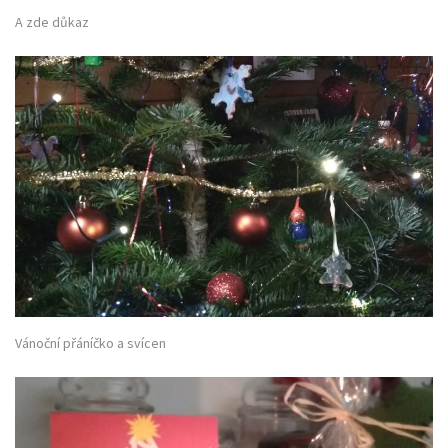
A zde důkaz
Vánoční přáníčko a svícen