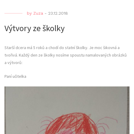
by
Zuza
-
23.12.2018
Výtvory ze školky
Starší dcera má 5 roků a chodí do statní školky. Je moc šikovná a
tvořivá. Každý den ze školky nosíme spoustu namalovaných obrázků
a výtvorů:
Paní učitelka