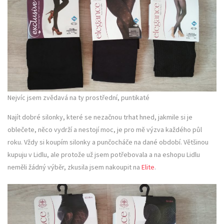
Nejvíc jsem zvědavá na ty prostřední, puntikaté
Najít dobré silonky, které se nezačnou trhat hned, jakmile si je
oblečete, něco vydrží a nestojí moc, je pro mě výzva každého půl
roku. Vždy si koupím silonky a punčocháče na dané období. Většinou
kupuju v Lidlu, ale protože už jsem potřebovala a na eshopu Lidlu
neměli žádný výběr, zkusila jsem nakoupit na
Elite
.