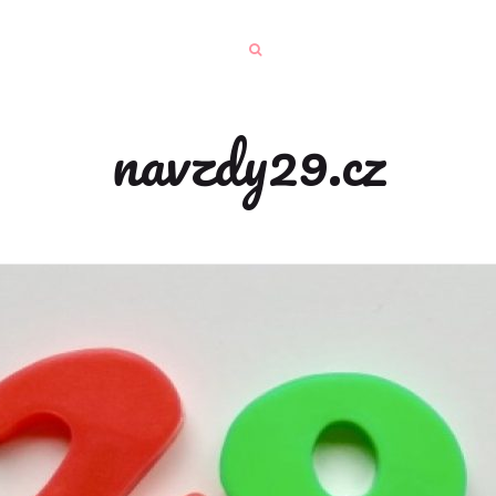
navzdy29.cz