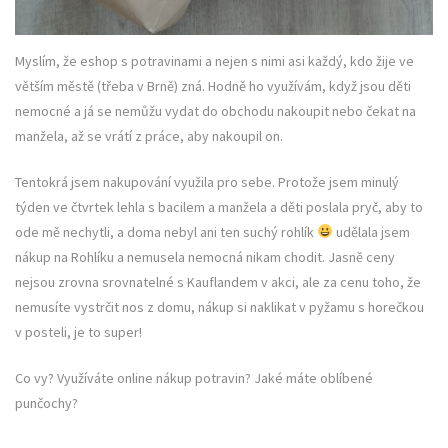
Myslím, že eshop s potravinami a nejen s nimi asi každý, kdo žije ve
větším městě (třeba v Brně) zná. Hodně ho využívám, když jsou děti
nemocné a já se nemůžu vydat do obchodu nakoupit nebo čekat na
manžela, až se vrátí z práce, aby nakoupil on.
Tentokrá jsem nakupování využila pro sebe. Protože jsem minulý
týden ve čtvrtek lehla s bacilem a manžela a děti poslala pryč, aby to
ode mě nechytli, a doma nebyl ani ten suchý rohlík
udělala jsem
nákup na Rohlíku a nemusela nemocná nikam chodit. Jasně ceny
nejsou zrovna srovnatelné s Kauflandem v akci, ale za cenu toho, že
nemusíte vystrčit nos z domu, nákup si naklikat v pyžamu s horečkou
v posteli, je to super!
Co vy? Využíváte online nákup potravin? Jaké máte oblíbené
punčochy?