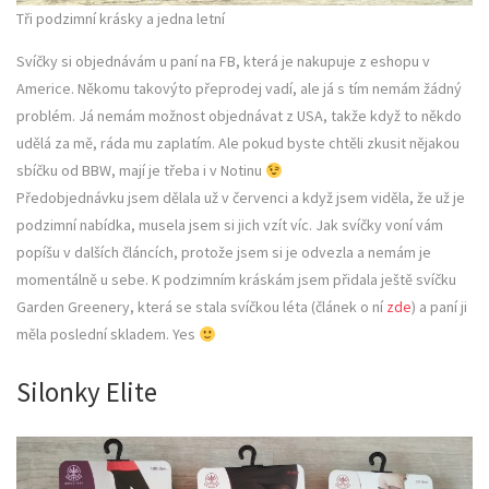
Tři podzimní krásky a jedna letní
Svíčky si objednávám u paní na FB, která je nakupuje z eshopu v
Americe. Někomu takovýto přeprodej vadí, ale já s tím nemám žádný
problém. Já nemám možnost objednávat z USA, takže když to někdo
udělá za mě, ráda mu zaplatím. Ale pokud byste chtěli zkusit nějakou
sbíčku od BBW, mají je třeba i v Notinu
Předobjednávku jsem dělala už v červenci a když jsem viděla, že už je
podzimní nabídka, musela jsem si jich vzít víc. Jak svíčky voní vám
popíšu v dalších článcích, protože jsem si je odvezla a nemám je
momentálně u sebe. K podzimním kráskám jsem přidala ještě svíčku
Garden Greenery, která se stala svíčkou léta (článek o ní
zde
) a paní ji
měla poslední skladem. Yes
Silonky Elite