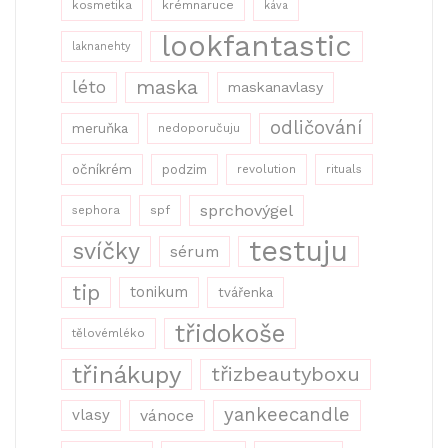
kosmetika
krémnaruce
káva
lookfantastic
laknanehty
maska
léto
maskanavlasy
odličování
meruňka
nedoporučuju
očníkrém
podzim
revolution
rituals
sprchovýgel
sephora
spf
testuju
svíčky
sérum
tip
tonikum
tvářenka
třidokoše
tělovémléko
třinákupy
třizbeautyboxu
yankeecandle
vlasy
vánoce