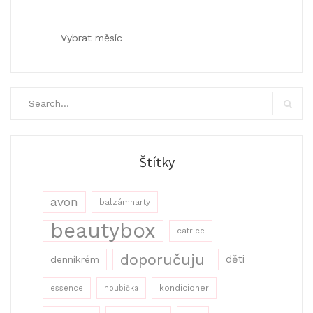
Archivy
Search
for:
Search
Štítky
avon
balzámnarty
beautybox
catrice
doporučuju
děti
denníkrém
kondicioner
essence
houbička