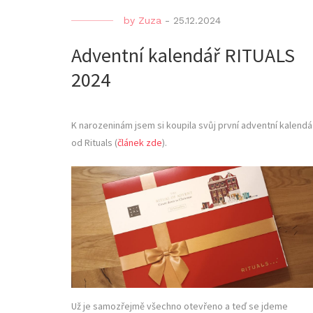
by
Zuza
-
25.12.2024
Adventní kalendář RITUALS
2024
K narozeninám jsem si koupila svůj první adventní kalendá
od Rituals (
článek zde
).
Už je samozřejmě všechno otevřeno a teď se jdeme