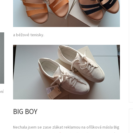
a béžové tenisky.
oní
BIG BOY
Nechala jsem se zase zlákat reklamou na oříšková másla Big