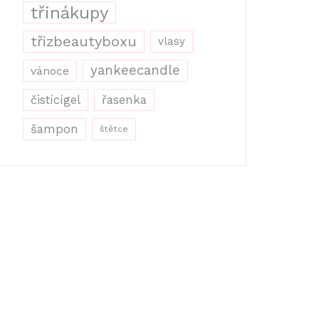
třinákupy
třizbeautyboxu
vlasy
yankeecandle
vánoce
řasenka
čistícígel
šampon
štětce