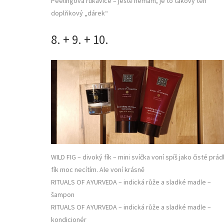
Peelingová rukavice – ještě nemám, je to takový ten
doplňkový „dárek“
8. + 9. + 10.
WILD FIG – divoký fík – mini svíčka voní spíš jako čisté prád
fík moc necítím. Ale voní krásně
RITUALS OF AYURVEDA – indická růže a sladké madle –
šampon
RITUALS OF AYURVEDA – indická růže a sladké madle –
kondicionér