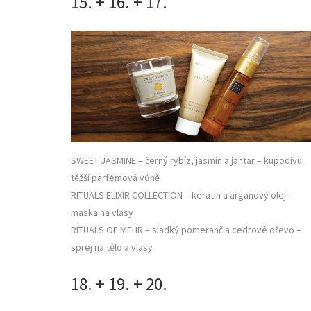
15. + 16. + 17.
SWEET JASMINE – černý rybíz, jasmín a jantar – kupodivu
těžší parfémová vůně
RITUALS ELIXIR COLLECTION – keratin a arganový olej –
maska na vlasy
RITUALS OF MEHR – sladký pomeranč a cedrové dřevo –
sprej na tělo a vlasy
18. + 19. + 20.