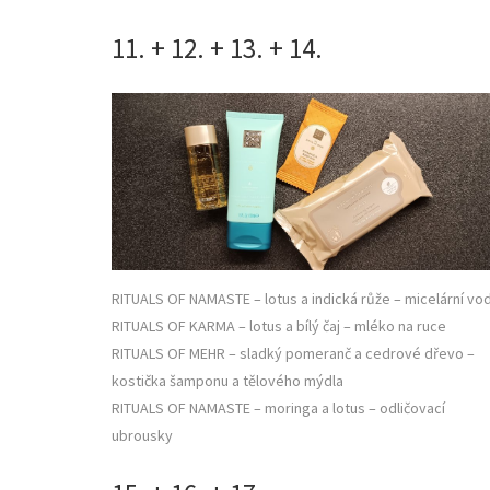
11. + 12. + 13. + 14.
RITUALS OF NAMASTE – lotus a indická růže – micelární vo
RITUALS OF KARMA – lotus a bílý čaj – mléko na ruce
RITUALS OF MEHR – sladký pomeranč a cedrové dřevo –
kostička šamponu a tělového mýdla
RITUALS OF NAMASTE – moringa a lotus – odličovací
ubrousky