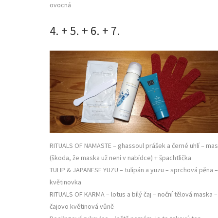
ovocná
4. + 5. + 6. + 7.
RITUALS OF NAMASTE – ghassoul prášek a černé uhlí – ma
(škoda, že maska už není v nabídce) + špachtlička
TULIP & JAPANESE YUZU – tulipán a yuzu – sprchová pěna –
květinovka
RITUALS OF KARMA – lotus a bílý čaj – noční tělová maska –
čajovo květinová vůně