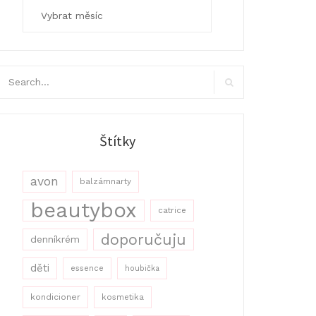
Archivy
arch
r:
Search
Štítky
avon
balzámnarty
beautybox
catrice
doporučuju
denníkrém
děti
essence
houbička
kondicioner
kosmetika