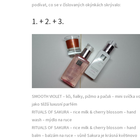
podívat, co se v číslovaných okýnkách skrývalo:
1. + 2. + 3.
SMOOTH VIOLET – liči, fialky, pižmo a pačuli – mini svíčka v
jako těžší luxusní parfém
RITUALS OF SAKURA – rice milk & cherry blossom – hand
wash – mýdlo na ruce
RITUALS OF SAKURA – rice milk & cherry blossom – hand
balm – balzám na ruce – vůně Sakura je krásná květinovo