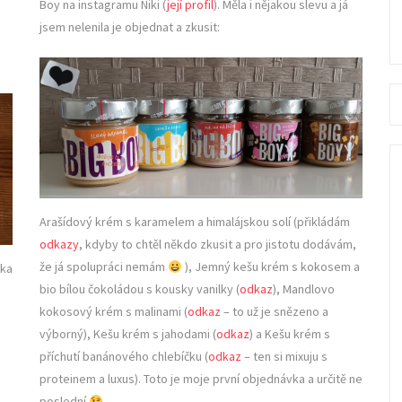
Boy na instagramu Niki (
její profil
). Měla i nějakou slevu a já
jsem nelenila je objednat a zkusit:
Se
fo
Arašídový krém s karamelem a himalájskou solí (přikládám
odkazy
, kdyby to chtěl někdo zkusit a pro jistotu dodávám,
že já spolupráci nemám
), Jemný kešu krém s kokosem a
ska
bio bílou čokoládou s kousky vanilky (
odkaz
), Mandlovo
kokosový krém s malinami (
odkaz
– to už je snězeno a
výborný), Kešu krém s jahodami (
odkaz
) a Kešu krém s
příchutí banánového chlebíčku (
odkaz
– ten si mixuju s
proteinem a luxus). Toto je moje první objednávka a určitě ne
poslední