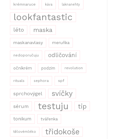
krémnaruce
káva
laknanehty
lookfantastic
maska
léto
maskanavlasy
meruňka
odličování
nedoporučuju
očníkrém
podzim
revolution
rituals
sephora
spf
svíčky
sprchovýgel
testuju
tip
sérum
tonikum
tvářenka
třidokoše
tělovémléko