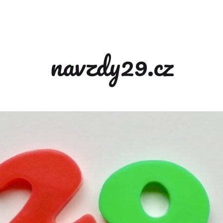
navzdy29.cz