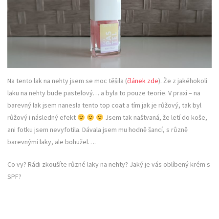
Na tento lak na nehty jsem se moc těšila (
článek zde
). Že z jakéhokoli
laku na nehty bude pastelový… a byla to pouze teorie. V praxi – na
barevný lak jsem nanesla tento top coat a tím jak je růžový, tak byl
růžový i následný efekt
Jsem tak naštvaná, že letí do koše,
ani fotku jsem nevyfotila. Dávala jsem mu hodně šancí, s různě
barevnými laky, ale bohužel….
Co vy? Rádi zkoušíte různé laky na nehty? Jaký je vás oblíbený krém s
SPF?