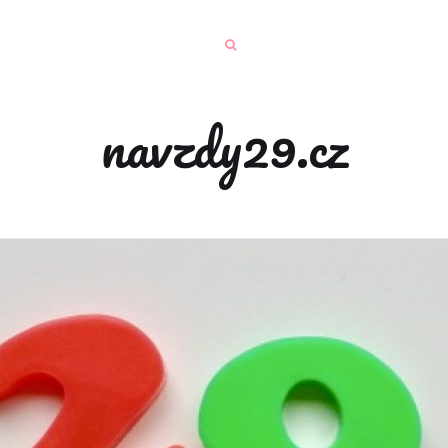
navzdy29.cz