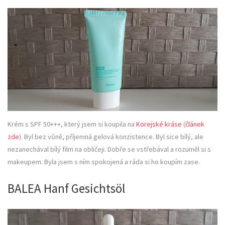
Krém s SPF 50+++, který jsem si koupila na
Korejské kráse
(
článek
zde
). Byl bez vůně, příjemná gelová konzistence. Byl sice bílý, ale
nezanechával bílý film na obličeji. Dobře se vstřebával a rozuměl si s
makeupem. Byla jsem s ním spokojená a ráda si ho koupím zase.
BALEA Hanf Gesichtsöl