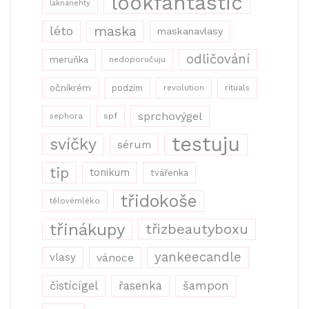
lookfantastic
laknanehty
maska
léto
maskanavlasy
odličování
meruňka
nedoporučuju
očníkrém
podzim
revolution
rituals
sprchovýgel
sephora
spf
testuju
svíčky
sérum
tip
tonikum
tvářenka
třidokoše
tělovémléko
třinákupy
třizbeautyboxu
yankeecandle
vlasy
vánoce
řasenka
šampon
čistícígel