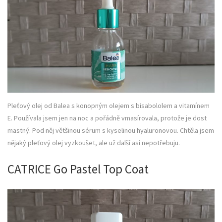
Pleťový olej od Balea s konopným olejem s bisabololem a vitamínem
E. Používala jsem jen na noc a pořádně vmasírovala, protože je dost
mastný. Pod něj většinou sérum s kyselinou hyaluronovou. Chtěla jsem
nějaký pleťový olej vyzkoušet, ale už další asi nepotřebuju.
CATRICE Go Pastel Top Coat