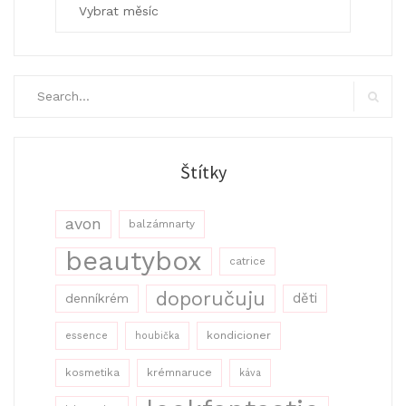
Archivy
Search
for:
Search
Štítky
avon
balzámnarty
beautybox
catrice
doporučuju
děti
denníkrém
kondicioner
essence
houbička
kosmetika
krémnaruce
káva