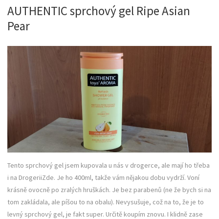
AUTHENTIC sprchový gel Ripe Asian
Pear
Tento sprchový gel jsem kupovala u nás v drogerce, ale mají ho třeba
i na DrogeriiZde. Je ho 400ml, takže vám nějakou dobu vydrží. Voní
krásně ovocně po zralých hruškách. Je bez parabenů (ne že bych si na
tom zakládala, ale píšou to na obalu). Nevysušuje, což na to, že je to
levný sprchový gel, je fakt super. Určitě koupím znovu. I klidně zase