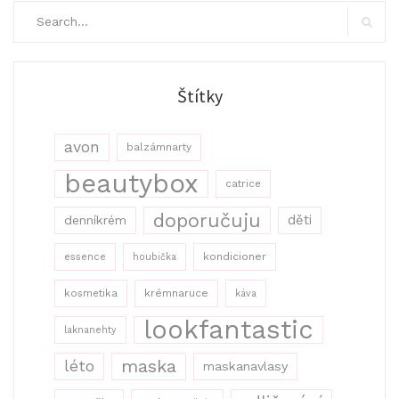
Search
for:
Search
Štítky
avon
balzámnarty
beautybox
catrice
doporučuju
děti
denníkrém
kondicioner
essence
houbička
kosmetika
krémnaruce
káva
lookfantastic
laknanehty
maska
léto
maskanavlasy