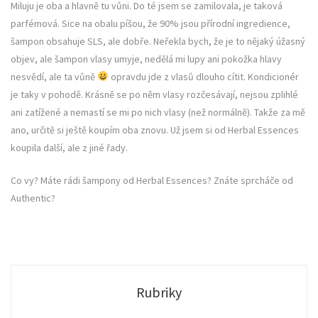
Miluju je oba a hlavně tu vůni. Do té jsem se zamilovala, je taková
parfémová. Sice na obalu píšou, že 90% jsou přírodní ingredience,
šampon obsahuje SLS, ale dobře. Neřekla bych, že je to nějaký úžasný
objev, ale šampon vlasy umyje, nedělá mi lupy ani pokožka hlavy
nesvědí, ale ta vůně
opravdu jde z vlasů dlouho cítit. Kondicionér
je taky v pohodě. Krásně se po něm vlasy rozčesávají, nejsou zplihlé
ani zatížené a nemastí se mi po nich vlasy (než normálně). Takže za mě
ano, určitě si ještě koupím oba znovu. Už jsem si od Herbal Essences
koupila další, ale z jiné řady.
Co vy? Máte rádi šampony od Herbal Essences? Znáte sprcháče od
Authentic?
Rubriky