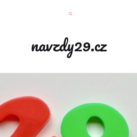
navzdy29.cz