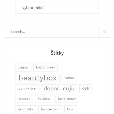
Archivy
Search
for:
Search
Štítky
avon
balzámnarty
beautybox
catrice
doporučuju
děti
denníkrém
kondicioner
essence
houbička
kosmetika
krémnaruce
káva