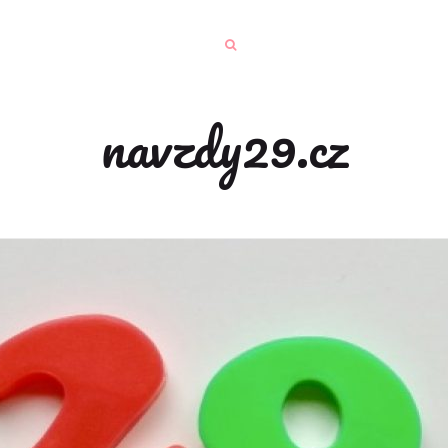
navzdy29.cz