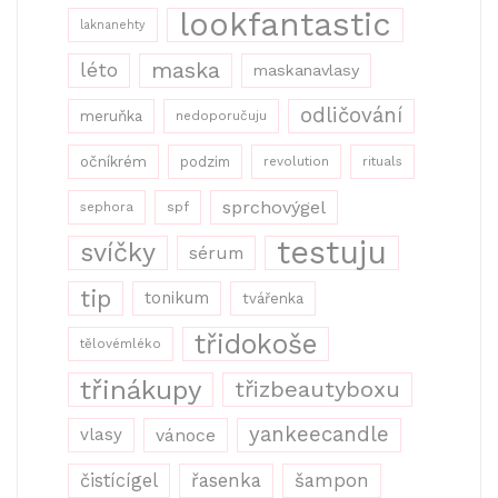
lookfantastic
laknanehty
maska
léto
maskanavlasy
odličování
meruňka
nedoporučuju
očníkrém
podzim
revolution
rituals
sprchovýgel
sephora
spf
testuju
svíčky
sérum
tip
tonikum
tvářenka
třidokoše
tělovémléko
třinákupy
třizbeautyboxu
yankeecandle
vlasy
vánoce
řasenka
šampon
čistícígel