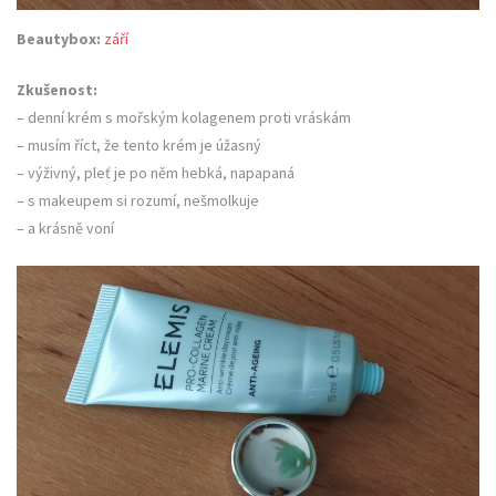
Beautybox:
září
Zkušenost:
– denní krém s mořským kolagenem proti vráskám
– musím říct, že tento krém je úžasný
– výživný, pleť je po něm hebká, napapaná
– s makeupem si rozumí, nešmolkuje
– a krásně voní