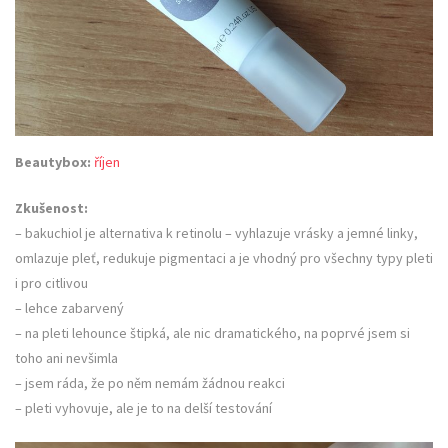
Beautybox:
říjen
Zkušenost:
– bakuchiol je alternativa k retinolu – vyhlazuje vrásky a jemné linky,
omlazuje pleť, redukuje pigmentaci a je vhodný pro všechny typy pleti
i pro citlivou
– lehce zabarvený
– na pleti lehounce štipká, ale nic dramatického, na poprvé jsem si
toho ani nevšimla
– jsem ráda, že po něm nemám žádnou reakci
– pleti vyhovuje, ale je to na delší testování