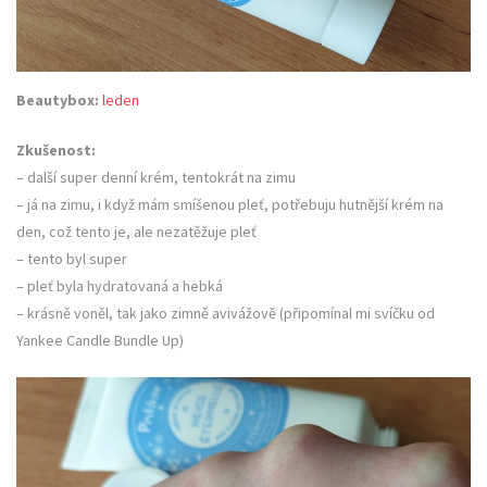
Beautybox:
leden
Zkušenost:
– další super denní krém, tentokrát na zimu
– já na zimu, i když mám smíšenou pleť, potřebuju hutnější krém na
den, což tento je, ale nezatěžuje pleť
– tento byl super
– pleť byla hydratovaná a hebká
– krásně voněl, tak jako zimně avivážově (připomínal mi svíčku od
Yankee Candle Bundle Up)