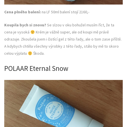
Cena plného balení:
na LF 50ml balení stojí 2160,-
Koupila bych si znovu?
Se slzou v oku bohužel musím říct, že ta
cena je vysoká
Krém je vážně super, ale od koupi mě právě
odrazuje. Zkoušela jsem i čistící gel z této řady, ale o tom zase příště.
A kdybych chtěla všechny výrobky z této řady, stálo by mě to skoro
celou výplatu
Škoda.
POLAAR Eternal Snow