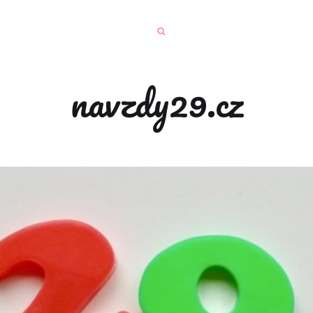
navzdy29.cz