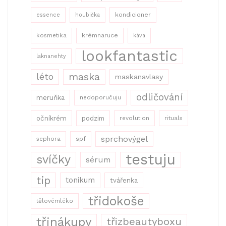
kondicioner
essence
houbička
kosmetika
krémnaruce
káva
lookfantastic
laknanehty
maska
léto
maskanavlasy
odličování
meruňka
nedoporučuju
očníkrém
podzim
revolution
rituals
sprchovýgel
sephora
spf
testuju
svíčky
sérum
tip
tonikum
tvářenka
třidokoše
tělovémléko
třinákupy
třizbeautyboxu