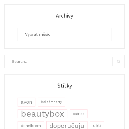
Archivy
Archivy
Search
for:
Search
Štítky
avon
balzámnarty
beautybox
catrice
doporučuju
děti
denníkrém