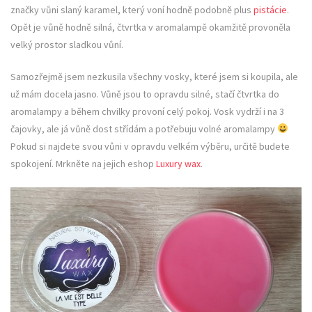
značky vůni slaný karamel, který voní hodně podobně plus
pistácie
.
Opět je vůně hodně silná, čtvrtka v aromalampě okamžitě provoněla
velký prostor sladkou vůní.
Samozřejmě jsem nezkusila všechny vosky, které jsem si koupila, ale
už mám docela jasno. Vůně jsou to opravdu silné, stačí čtvrtka do
aromalampy a během chvilky provoní celý pokoj. Vosk vydrží i na 3
čajovky, ale já vůně dost střídám a potřebuju volné aromalampy
Pokud si najdete svou vůni v opravdu velkém výběru, určitě budete
spokojení. Mrkněte na jejich eshop
Luxury wax
.