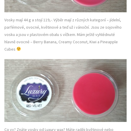
Vosky mají 44 g a stojí 119,-. Výběr mají z různých kategorií – jídelní,
parfémové, ovocné, květinové a teď už i vánoční. Jsou ze sojového
vosku a jsou v plastovém obalu s víčkem. Mám ještě vyhlédnuté
hlavně ovocné – Berry Banana, Creamy Coconut, Kiwi a Pineapple
Cubes
Co vy? Znáte vosky od Luxury wax? Máte raději květinové nebo