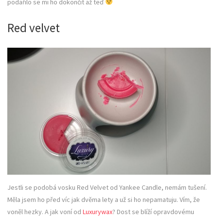
podařilo se mi ho dokončit až teď
Red velvet
Jestli se podobá vosku Red Velvet od Yankee Candle, nemám tušení.
Měla jsem ho před víc jak dvěma lety a už si ho nepamatuju. Vím, že
voněl hezky. A jak voní od
Luxurywax
? Dost se blíží opravdovému