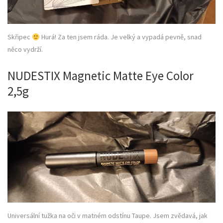
Skřipec
Hurá! Za ten jsem ráda. Je velký a vypadá pevně, snad
něco vydrží.
NUDESTIX Magnetic Matte Eye Color
2,5g
Universální tužka na oči v matném odstínu Taupe. Jsem zvědavá, jak