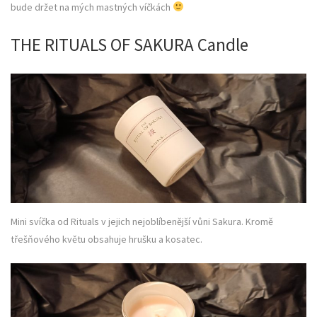
bude držet na mých mastných víčkách
THE RITUALS OF SAKURA Candle
Mini svíčka od Rituals v jejich nejoblíbenější vůni Sakura. Kromě
třešňového květu obsahuje hrušku a kosatec.