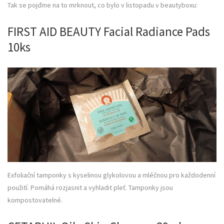
Tak se pojďme na to mrknout, co bylo v listopadu v beautyboxu:
FIRST AID BEAUTY Facial Radiance Pads
10ks
Exfoliační tamponky s kyselinou glykolovou a mléčnou pro každodenní
použití. Pomáhá rozjasnit a vyhladit pleť. Tamponky jsou
kompostovatelné.