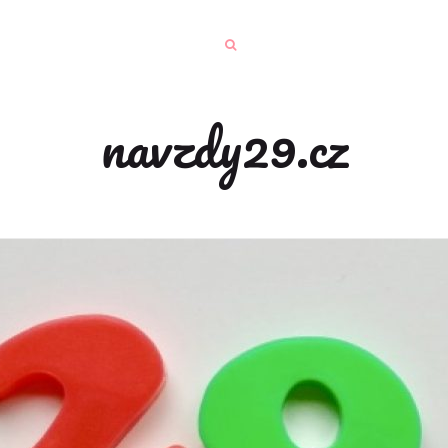
navzdy29.cz