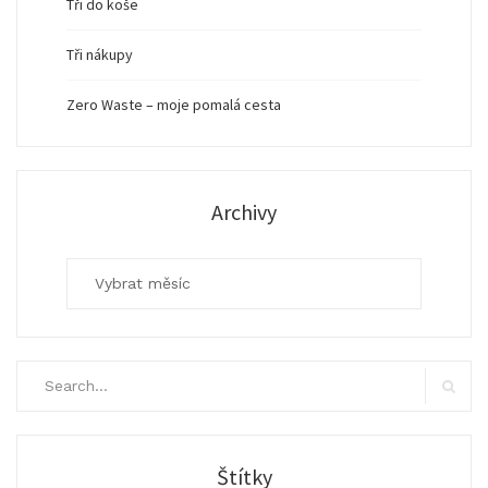
Tři do koše
Tři nákupy
Zero Waste – moje pomalá cesta
Archivy
Archivy
Search
for:
Search
Štítky