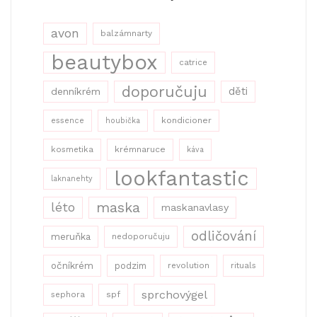
avon
balzámnarty
beautybox
catrice
doporučuju
děti
denníkrém
kondicioner
essence
houbička
kosmetika
krémnaruce
káva
lookfantastic
laknanehty
maska
léto
maskanavlasy
odličování
meruňka
nedoporučuju
očníkrém
podzim
revolution
rituals
sprchovýgel
sephora
spf