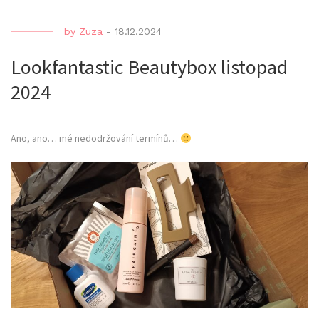
by
Zuza
-
18.12.2024
Lookfantastic Beautybox listopad
2024
Ano, ano… mé nedodržování termínů…