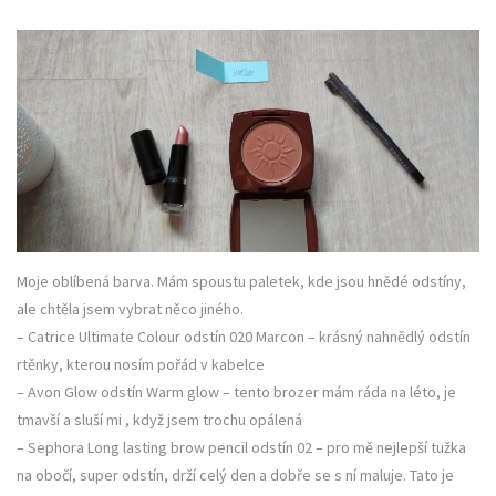
Moje oblíbená barva. Mám spoustu paletek, kde jsou hnědé odstíny,
ale chtěla jsem vybrat něco jiného.
– Catrice Ultimate Colour odstín 020 Marcon – krásný nahnědlý odstín
rtěnky, kterou nosím pořád v kabelce
– Avon Glow odstín Warm glow – tento brozer mám ráda na léto, je
tmavší a sluší mi , když jsem trochu opálená
– Sephora Long lasting brow pencil odstín 02 – pro mě nejlepší tužka
na obočí, super odstín, drží celý den a dobře se s ní maluje. Tato je