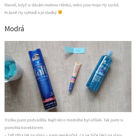
hlavně, když si dávám matnou rtěnku, nebo jsou moje rty suché.
Krásně rty vyhladí a je sladký
Modrá
Trošku jsem podváděla. Najít něco modrého byl oříšek. Tak jsem si
pomohla korektorem.
– Taft Ultra lak na vlasy – jsem nenáročná, co se týče laků na vlasy.