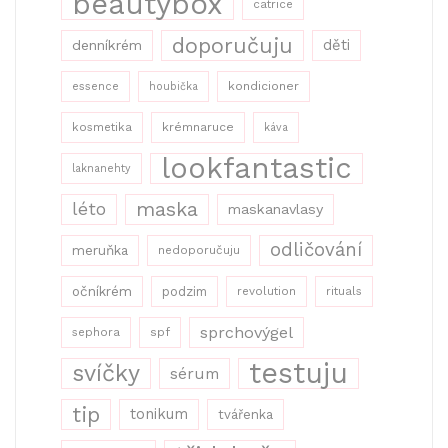
beautybox
catrice
doporučuju
děti
denníkrém
kondicioner
essence
houbička
kosmetika
krémnaruce
káva
lookfantastic
laknanehty
maska
léto
maskanavlasy
odličování
meruňka
nedoporučuju
očníkrém
podzim
revolution
rituals
sprchovýgel
sephora
spf
testuju
svíčky
sérum
tip
tonikum
tvářenka