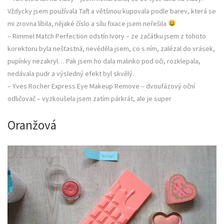
Vždycky jsem používala Taft a většinou kupovala podle barev, která se
mi zrovna líbila, nějaké číslo a sílu fixace jsem neřešila
– Rimmel Match Perfection odstín Ivory – ze začátku jsem z tohoto
korektoru byla nešťastná, nevěděla jsem, co s ním, zalézal do vrásek,
pupínky nezakryl… Pak jsem ho dala malinko pod oči, rozklepala,
nedávala pudr a výsledný efekt byl skvělý.
– Yves Rocher Express Eye Makeup Remove – dvoufázový oční
odličovač – vyzkoušela jsem zatím párkrát, ale je super
Oranžová