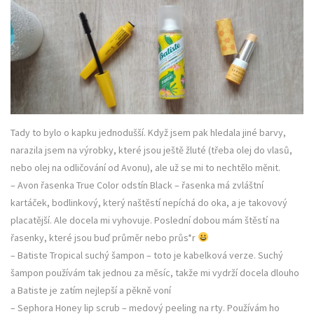
Tady to bylo o kapku jednodušší. Když jsem pak hledala jiné barvy,
narazila jsem na výrobky, které jsou ještě žluté (třeba olej do vlasů,
nebo olej na odličování od Avonu), ale už se mi to nechtělo měnit.
– Avon řasenka True Color odstín Black – řasenka má zvláštní
kartáček, bodlinkový, který naštěstí nepíchá do oka, a je takovový
placatější. Ale docela mi vyhovuje. Poslední dobou mám štěstí na
řasenky, které jsou buď průměr nebo průs*r
– Batiste Tropical suchý šampon – toto je kabelková verze. Suchý
šampon používám tak jednou za měsíc, takže mi vydrží docela dlouho
a Batiste je zatím nejlepší a pěkně voní
– Sephora Honey lip scrub – medový peeling na rty. Používám ho