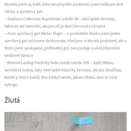
Myslela jsem si, kolik toho nevymyslím a nakonec jsem našla jen dvě
rtěnky a sprchový gel.
– Sephora Collection #Lipstories odstín 36 – není úplně červená,
takovou ani nenosím, ale pro ně je dost červená a výrazná
– Avon sprchový gel Winter Magic – v posledním článku jsem jeden
sprchový gel od Avonu zkritizovala. Vůní jsou si docela podobné, ale s
tímto jsem spokojená, průhledný gel, nevysušuje a vůní připomíná
nedávné Vánoce
– Rimmel Lasting Finish by Kate matte odstín 105 – další rtěnka,
tentokrát matná, taky není úplně klasicky červená, ale já ji zbožňuju.
Nosím ji skoro každý den a když nevím, jakou rtěnku, tato to vždy
vyhraje
Žlutá