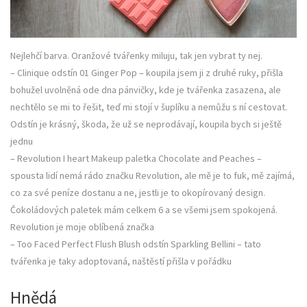
Nejlehčí barva. Oranžové tvářenky miluju, tak jen vybrat ty nej.
– Clinique odstín 01 Ginger Pop – koupila jsem ji z druhé ruky, přišla
bohužel uvolněná ode dna pánvičky, kde je tvářenka zasazena, ale
nechtělo se mi to řešit, teď mi stojí v šuplíku a nemůžu s ní cestovat.
Odstín je krásný, škoda, že už se neprodávají, koupila bych si ještě
jednu
– Revolution I heart Makeup paletka Chocolate and Peaches –
spousta lidí nemá rádo značku Revolution, ale mě je to fuk, mě zajímá,
co za své peníze dostanu a ne, jestli je to okopírovaný design.
Čokoládových paletek mám celkem 6 a se všemi jsem spokojená.
Revolution je moje oblíbená značka
– Too Faced Perfect Flush Blush odstín Sparkling Bellini – tato
tvářenka je taky adoptovaná, naštěstí přišla v pořádku
Hnědá