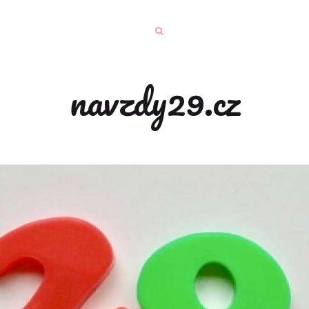
navzdy29.cz