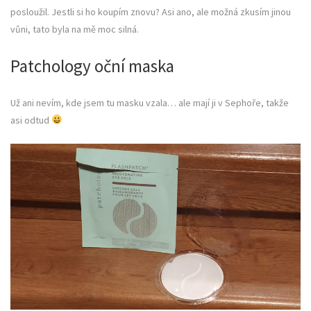
posloužil. Jestli si ho koupím znovu? Asi ano, ale možná zkusím jinou
vůni, tato byla na mě moc silná.
Patchology oční maska
Už ani nevím, kde jsem tu masku vzala… ale mají ji v Sephoře, takže
asi odtud