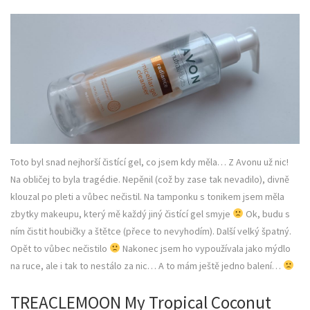
Toto byl snad nejhorší čistící gel, co jsem kdy měla… Z Avonu už nic!
Na obličej to byla tragédie. Nepěnil (což by zase tak nevadilo), divně
klouzal po pleti a vůbec nečistil. Na tamponku s tonikem jsem měla
zbytky makeupu, který mě každý jiný čistící gel smyje
Ok, budu s
ním čistit houbičky a štětce (přece to nevyhodím). Další velký špatný.
Opět to vůbec nečistilo
Nakonec jsem ho vypoužívala jako mýdlo
na ruce, ale i tak to nestálo za nic… A to mám ještě jedno balení…
TREACLEMOON My Tropical Coconut