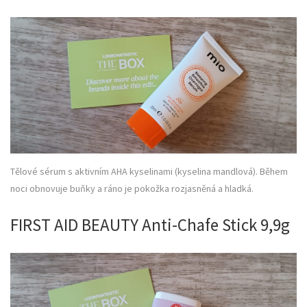
Tělové sérum s aktivním AHA kyselinami (kyselina mandlová). Během
noci obnovuje buňky a ráno je pokožka rozjasněná a hladká.
FIRST AID BEAUTY Anti-Chafe Stick 9,9g