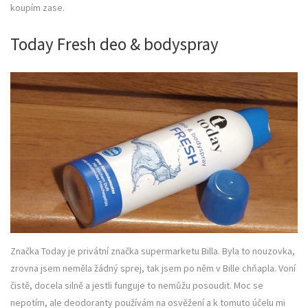
koupím zase.
Today Fresh deo & bodyspray
Značka Today je privátní značka supermarketu Billa. Byla to nouzovka,
zrovna jsem neměla žádný sprej, tak jsem po něm v Bille chňapla. Voní
čistě, docela silně a jestli funguje to nemůžu posoudit. Moc se
nepotím, ale deodoranty používám na osvěžení a k tomuto účelu mi