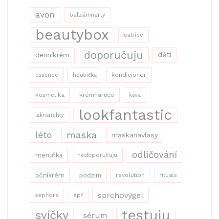
avon
balzámnarty
beautybox
catrice
doporučuju
děti
denníkrém
kondicioner
essence
houbička
kosmetika
krémnaruce
káva
lookfantastic
laknanehty
maska
léto
maskanavlasy
odličování
meruňka
nedoporučuju
očníkrém
podzim
revolution
rituals
sprchovýgel
sephora
spf
testuju
svíčky
sérum