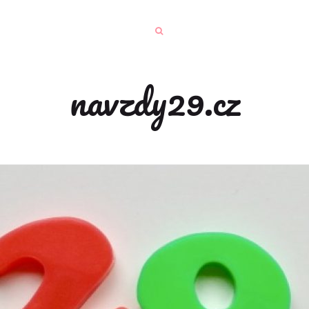
navzdy29.cz