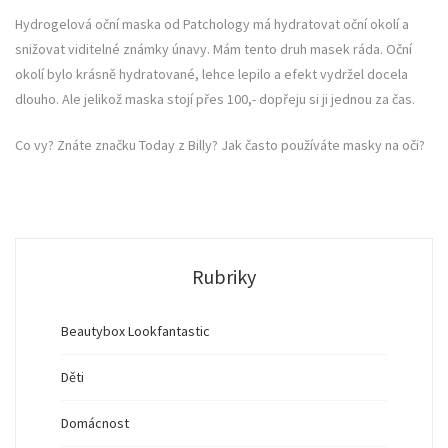
Hydrogelová oční maska od Patchology má hydratovat oční okolí a
snižovat viditelné známky únavy. Mám tento druh masek ráda. Oční
okolí bylo krásně hydratované, lehce lepilo a efekt vydržel docela
dlouho. Ale jelikož maska stojí přes 100,- dopřeju si ji jednou za čas.
Co vy? Znáte značku Today z Billy? Jak často používáte masky na oči?
Rubriky
Beautybox Lookfantastic
Děti
Domácnost