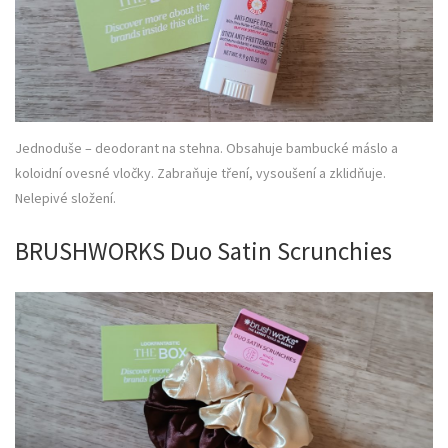
Jednoduše – deodorant na stehna. Obsahuje bambucké máslo a
koloidní ovesné vločky. Zabraňuje tření, vysoušení a zklidňuje.
Nelepivé složení.
BRUSHWORKS Duo Satin Scrunchies