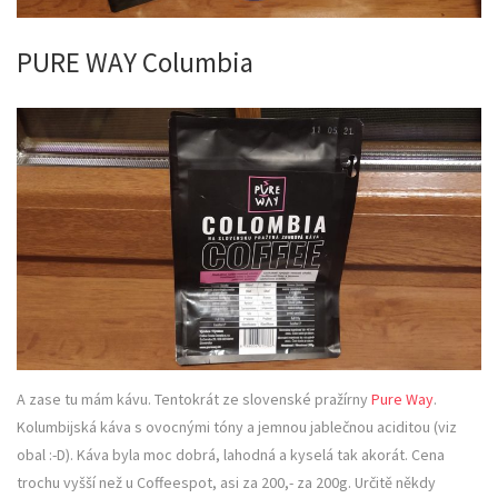
PURE WAY Columbia
A zase tu mám kávu. Tentokrát ze slovenské pražírny
Pure Way
.
Kolumbijská káva s ovocnými tóny a jemnou jablečnou aciditou (viz
obal :-D). Káva byla moc dobrá, lahodná a kyselá tak akorát. Cena
trochu vyšší než u Coffeespot, asi za 200,- za 200g. Určitě někdy