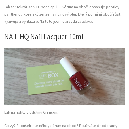
Tak tentokrát se v LF pochlapili… Sérum na obočí obsahuje peptidy,
panthenol, korejský ženšen a ricinový olej, který pomáhá obočí růst,
vyživuje a vyhlazuje. Na toto jsem opravdu zvědavá.
NAIL HQ Nail Lacquer 10ml
Lak na nehty v odstínu Crimson.
Co vy? Zkoušeli jste někdy sérum na obočí? Používáte deodoranty