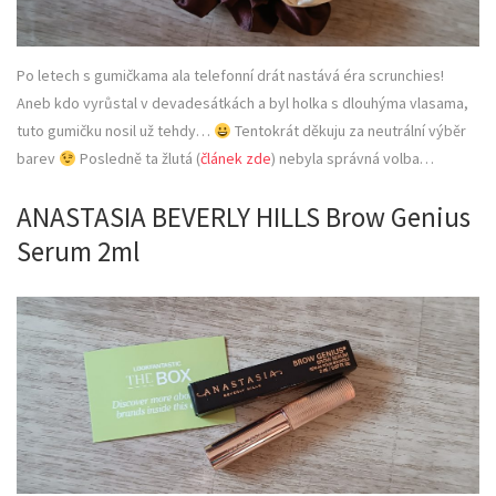
Po letech s gumičkama ala telefonní drát nastává éra scrunchies!
Aneb kdo vyrůstal v devadesátkách a byl holka s dlouhýma vlasama,
tuto gumičku nosil už tehdy…
Tentokrát děkuju za neutrální výběr
barev
Posledně ta žlutá (
článek zde
) nebyla správná volba…
ANASTASIA BEVERLY HILLS Brow Genius
Serum 2ml