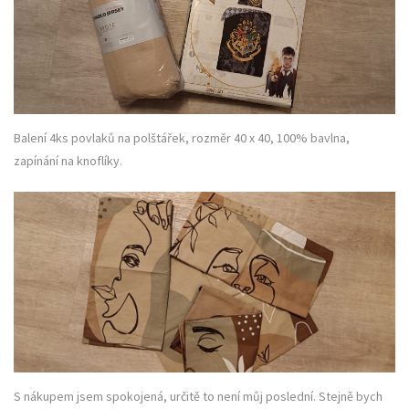
Balení 4ks povlaků na polštářek, rozměr 40 x 40, 100% bavlna,
zapínání na knoflíky.
S nákupem jsem spokojená, určitě to není můj poslední. Stejně bych