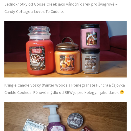
Jednoknotky od Goose Creek jako vánoční dárek pro švagrové –
Candy Cottage a Loves To Cuddle.
Kringle Candle vosky (Winter Woods a Pomegranate Punch) a čajovka
Crinkle Cookies. Pěnové mýdlo od BBW je pro kolegyni jako dárek