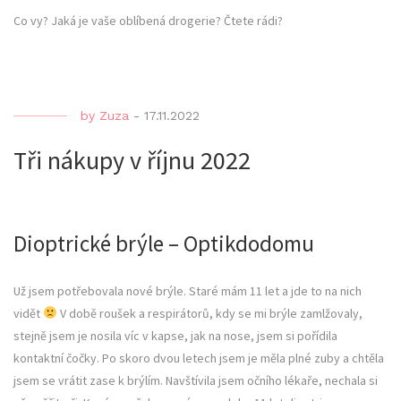
Co vy? Jaká je vaše oblíbená drogerie? Čtete rádi?
by
Zuza
-
17.11.2022
Tři nákupy v říjnu 2022
Dioptrické brýle – Optikdodomu
Už jsem potřebovala nové brýle. Staré mám 11 let a jde to na nich
vidět
V době roušek a respirátorů, kdy se mi brýle zamlžovaly,
stejně jsem je nosila víc v kapse, jak na nose, jsem si pořídila
kontaktní čočky. Po skoro dvou letech jsem je měla plné zuby a chtěla
jsem se vrátit zase k brýlím. Navštívila jsem očního lékaře, nechala si