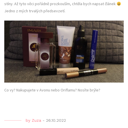
stíny. Až tyto věci pořádně prozkouším, chtěla bych napsat článek
Jedno z mých trvalých předsevzetí.
Co vy? Nakupujete v Avonu nebo Oriflamu? Nosíte brýle?
by
Zuza
-
26.10.2022