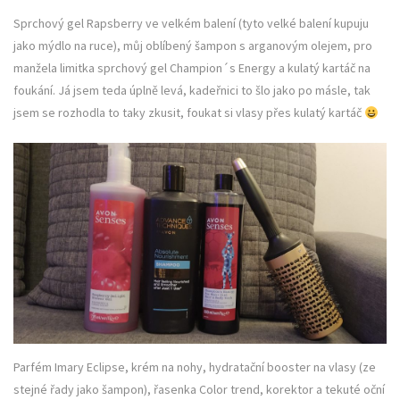
Sprchový gel Rapsberry ve velkém balení (tyto velké balení kupuju
jako mýdlo na ruce), můj oblíbený šampon s arganovým olejem, pro
manžela limitka sprchový gel Champion´s Energy a kulatý kartáč na
foukání. Já jsem teda úplně levá, kadeřnici to šlo jako po másle, tak
jsem se rozhodla to taky zkusit, foukat si vlasy přes kulatý kartáč
Parfém Imary Eclipse, krém na nohy, hydratační booster na vlasy (ze
stejné řady jako šampon), řasenka Color trend, korektor a tekuté oční