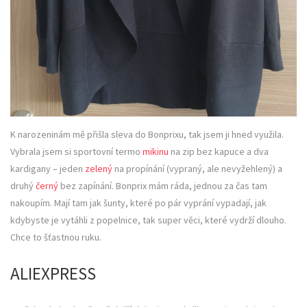
K narozeninám mě přišla sleva do Bonprixu, tak jsem ji hned využila.
Vybrala jsem si sportovní termo
mikinu
na zip bez kapuce a dva
kardigany – jeden
zelený
na propínání (vypraný, ale nevyžehlený) a
druhý
černý
bez zapínání. Bonprix mám ráda, jednou za čas tam
nakoupím. Mají tam jak šunty, které po pár vyprání vypadají, jak
kdybyste je vytáhli z popelnice, tak super věci, které vydrží dlouho.
Chce to šťastnou ruku.
ALIEXPRESS