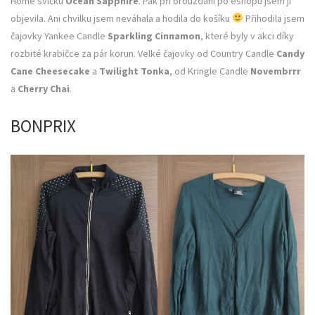
Home svíčku
Ocean Sapphire
. Pak při brouzdání po eshopu jsem ji
objevila. Ani chvilku jsem neváhala a hodila do košíku
Přihodila jsem
čajovky Yankee Candle
Sparkling Cinnamon
, které byly v akci díky
rozbité krabičce za pár korun. Velké čajovky od Country Candle
Candy
Cane Cheesecake
a
Twilight Tonka
, od Kringle Candle
Novembrrr
a
Cherry Chai
.
BONPRIX