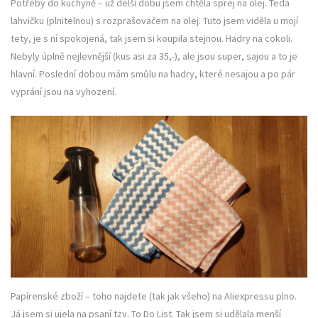
Potřeby do kuchyně – už delší dobu jsem chtěla sprej na olej. Teda
lahvičku (plnitelnou) s rozprašovačem na olej. Tuto jsem viděla u mojí
tety, je s ní spokojená, tak jsem si koupila stejnou. Hadry na cokoli.
Nebyly úplně nejlevnější (kus asi za 35,-), ale jsou super, sajou a to je
hlavní. Poslední dobou mám smůlu na hadry, které nesajou a po pár
vyprání jsou na vyhození.
Papírenské zboží – toho najdete (tak jak všeho) na Aliexpressu plno.
Já jsem si ujela na psaní tzv. To Do List. Tak jsem si udělala menší