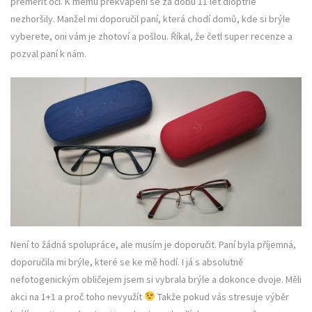
přeměřit oči. K mému překvapení se za dobu 11 let dioptrie
nezhoršily. Manžel mi doporučil paní, která chodí domů, kde si brýle
vyberete, oni vám je zhotoví a pošlou. Říkal, že četl super recenze a
pozval paní k nám.
Není to žádná spolupráce, ale musím je doporučit. Paní byla příjemná,
doporučila mi brýle, které se ke mě hodí. I já s absolutně
nefotogenickým obličejem jsem si vybrala brýle a dokonce dvoje. Měli
akci na 1+1 a proč toho nevyužít
Takže pokud vás stresuje výběr