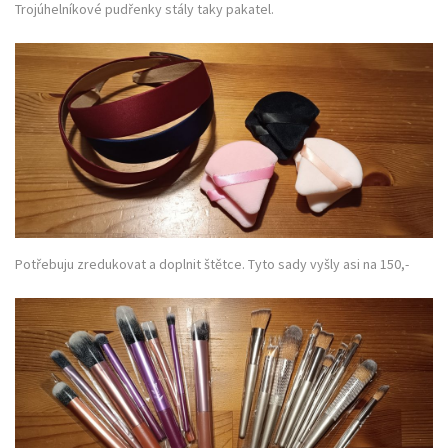
Trojúhelníkové pudřenky stály taky pakatel.
Potřebuju zredukovat a doplnit štětce. Tyto sady vyšly asi na 150,-