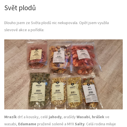
Svět plodů
Dlouho jsem ze Světa plodů nic nekupovala. Opět jsem využila
slevové akce a pořídila:
Mrazík
drť a kousky, celé
jahody
, arašídy
Wasabi
,
hrášek
ve
wasabi,
Edamame
pražené solené a MYX
Salty
. Celá rodina miluje