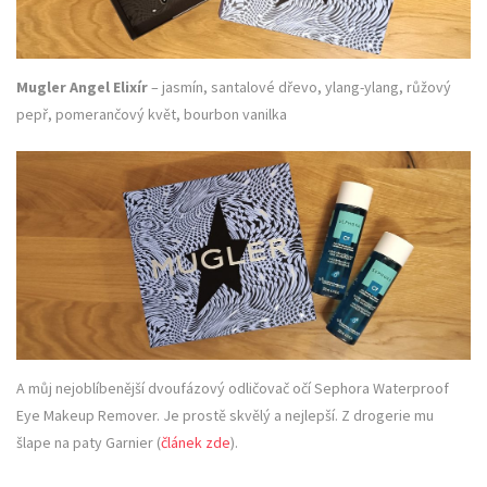
Mugler Angel Elixír
– jasmín, santalové dřevo, ylang-ylang, růžový
pepř, pomerančový květ, bourbon vanilka
A můj nejoblíbenější dvoufázový odličovač očí Sephora Waterproof
Eye Makeup Remover. Je prostě skvělý a nejlepší. Z drogerie mu
šlape na paty Garnier (
článek zde
).