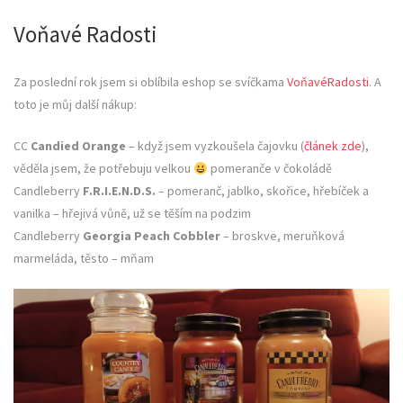
Voňavé Radosti
Za poslední rok jsem si oblíbila eshop se svíčkama
VoňavéRadosti
. A
toto je můj další nákup:
CC
Candied Orange
– když jsem vyzkoušela čajovku (
článek zde
),
věděla jsem, že potřebuju velkou
pomeranče v čokoládě
Candleberry
F.R.I.E.N.D.S.
– pomeranč, jablko, skořice, hřebíček a
vanilka – hřejivá vůně, už se těším na podzim
Candleberry
Georgia Peach Cobbler
– broskve, meruňková
marmeláda, těsto – mňam