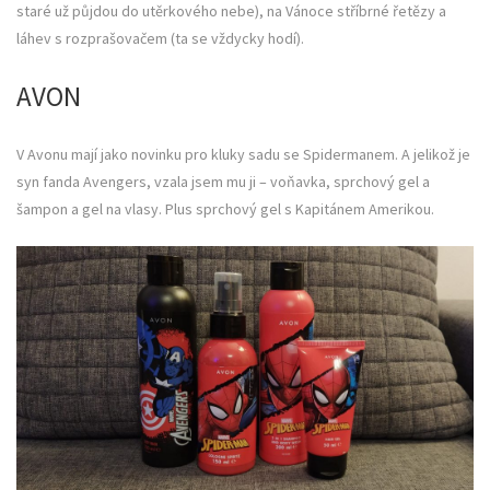
staré už půjdou do utěrkového nebe), na Vánoce stříbrné řetězy a
láhev s rozprašovačem (ta se vždycky hodí).
AVON
V Avonu mají jako novinku pro kluky sadu se Spidermanem. A jelikož je
syn fanda Avengers, vzala jsem mu ji – voňavka, sprchový gel a
šampon a gel na vlasy. Plus sprchový gel s Kapitánem Amerikou.