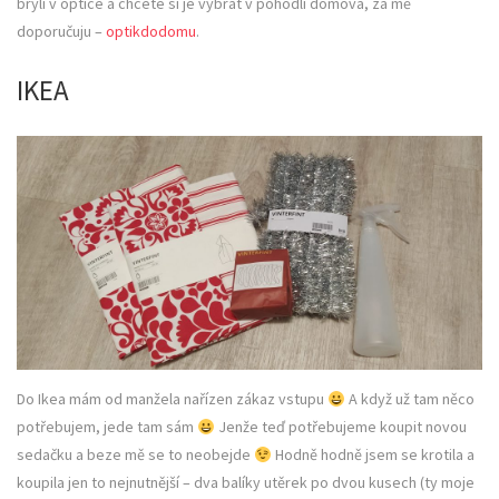
brýlí v optice a chcete si je vybrat v pohodlí domova, za mě
doporučuju –
optikdodomu
.
IKEA
Do Ikea mám od manžela nařízen zákaz vstupu
A když už tam něco
potřebujem, jede tam sám
Jenže teď potřebujeme koupit novou
sedačku a beze mě se to neobejde
Hodně hodně jsem se krotila a
koupila jen to nejnutnější – dva balíky utěrek po dvou kusech (ty moje