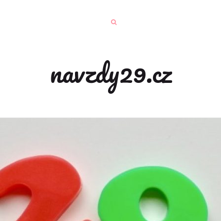
navzdy29.cz