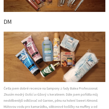
DM
Četla jsem dobré recenze na šampony z řady Balea Professional.
Zkusím modrý čistící a růžový s keratinem. Dále jsem pořídila můj
neoblíbenější odličovač od Garnier, pěnu na holení Sweet Almond.
Mátovou vodu pro kamarádku, silikonové košíčky na muffiny a od