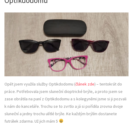
Optikdodomu
Opět jsem využila služby Optikdodomu (
článek zde
) – tentokrát do
práce. Potřebovala jsem sluneční dioptrické brýle, a proto jsem se
zase obrátila na paní z Optikdodomu a s kolegyněmi jsme si ji pozvali
k nám do kanceláře. Trochu se to zvrtlo a já si pořídila zrovna dvoje
sluneční a jedny trochu ulítlé brýle. Ke každým brýlím dostanete
futrálek zdarma. Už jich mám 5