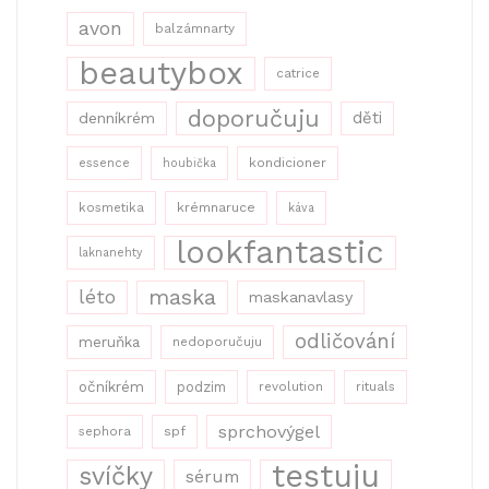
avon
balzámnarty
beautybox
catrice
doporučuju
děti
denníkrém
kondicioner
essence
houbička
kosmetika
krémnaruce
káva
lookfantastic
laknanehty
maska
léto
maskanavlasy
odličování
meruňka
nedoporučuju
očníkrém
podzim
revolution
rituals
sprchovýgel
sephora
spf
testuju
svíčky
sérum