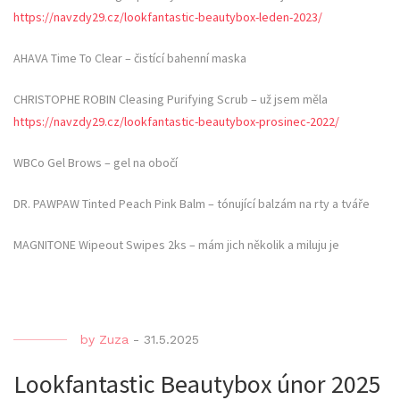
https://navzdy29.cz/lookfantastic-beautybox-leden-2023/
AHAVA Time To Clear – čistící bahenní maska
CHRISTOPHE ROBIN Cleasing Purifying Scrub – už jsem měla
https://navzdy29.cz/lookfantastic-beautybox-prosinec-2022/
WBCo Gel Brows – gel na obočí
DR. PAWPAW Tinted Peach Pink Balm – tónující balzám na rty a tváře
MAGNITONE Wipeout Swipes 2ks – mám jich několik a miluju je
by
Zuza
-
31.5.2025
Lookfantastic Beautybox únor 2025