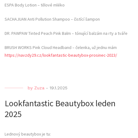
ESPA Body Lotion – tělové mléko
SACHAJUAN Anti Pollution Shampoo – čistící šampon
DR. PAWPAW Tinted Peach Pink Balm – tónující balzám na rty a tváře
BRUSH WORKS Pink Cloud Headband – čelenka, už jednu mám
https://navzdy29.cz/lookfantastic-beautybox-prosinec-2023/
by
Zuza
-
19.1.2025
Lookfantastic Beautybox leden
2025
Lednový beautybox je tu: