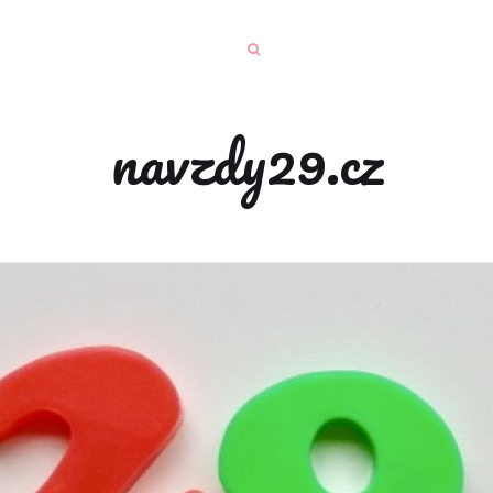
navzdy29.cz