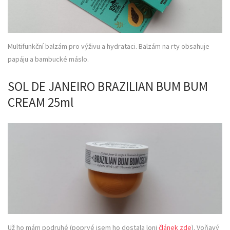
Multifunkční balzám pro výživu a hydrataci. Balzám na rty obsahuje
papáju a bambucké máslo.
SOL DE JANEIRO BRAZILIAN BUM BUM
CREAM 25ml
Už ho mám podruhé (poprvé jsem ho dostala loni
článek zde
). Voňavý