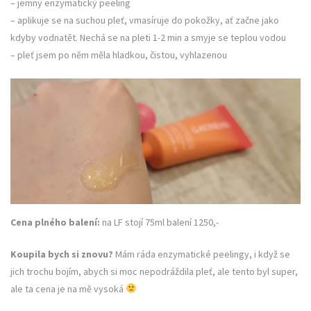
– jemný enzymatický peeling
– aplikuje se na suchou pleť, vmasíruje do pokožky, ať začne jako
kdyby vodnatět. Nechá se na pleti 1-2 min a smyje se teplou vodou
– pleť jsem po něm měla hladkou, čistou, vyhlazenou
Cena plného balení:
na LF stojí 75ml balení 1250,-
Koupila bych si znovu?
Mám ráda enzymatické peelingy, i když se
jich trochu bojím, abych si moc nepodráždila pleť, ale tento byl super,
ale ta cena je na mě vysoká