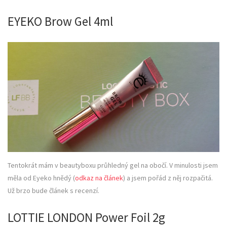
EYEKO Brow Gel 4ml
Tentokrát mám v beautyboxu průhledný gel na obočí. V minulosti jsem
měla od Eyeko hnědý (
odkaz na článek
) a jsem pořád z něj rozpačitá.
Už brzo bude článek s recenzí.
LOTTIE LONDON Power Foil 2g