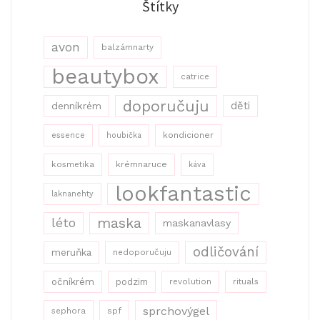
Štítky
avon
balzámnarty
beautybox
catrice
doporučuju
děti
denníkrém
kondicioner
essence
houbička
kosmetika
krémnaruce
káva
lookfantastic
laknanehty
maska
léto
maskanavlasy
odličování
meruňka
nedoporučuju
očníkrém
podzim
revolution
rituals
sprchovýgel
sephora
spf