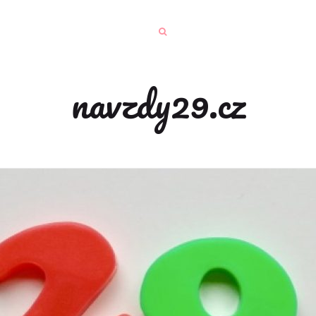
navzdy29.cz