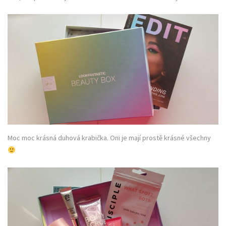
Moc moc krásná duhová krabička. Oni je mají prostě krásné všechny