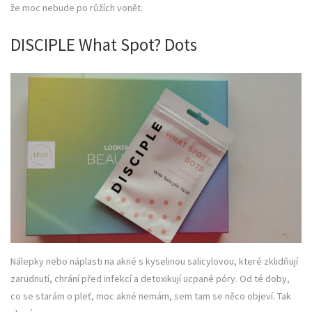
že moc nebude po růžích vonět.
DISCIPLE What Spot? Dots
Nálepky nebo náplasti na akné s kyselinou salicylovou, které zklidňují
zarudnutí, chrání před infekcí a detoxikují ucpané póry. Od té doby,
co se starám o pleť, moc akné nemám, sem tam se něco objeví. Tak