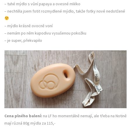
– tuhé mýdlo s vůní papaya a ovesné mléko
– nechtěla jsem fotit rozmydlené mýdlo, takže fotky nové nedotčené
– mýdlo krásně ovocně voní
– nemám po něm kupodivu vysušenou pokožku
– je super, překvapilo
Cena plného balení:
na LF ho momentálně nemají, ale třeba na Notině
mají různá 80g mýdla za 115,-