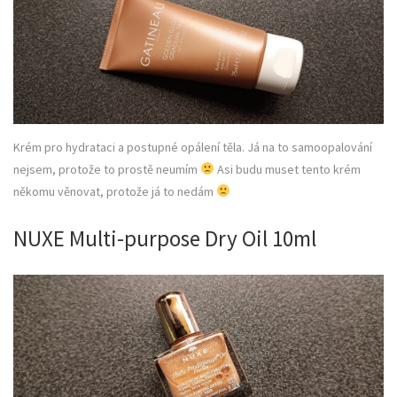
Krém pro hydrataci a postupné opálení těla. Já na to samoopalování
nejsem, protože to prostě neumím
Asi budu muset tento krém
někomu věnovat, protože já to nedám
NUXE Multi-purpose Dry Oil 10ml