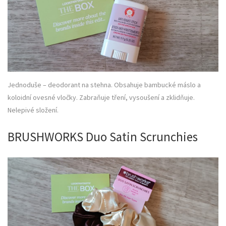
Jednoduše – deodorant na stehna. Obsahuje bambucké máslo a
koloidní ovesné vločky. Zabraňuje tření, vysoušení a zklidňuje.
Nelepivé složení.
BRUSHWORKS Duo Satin Scrunchies