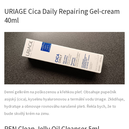
URIAGE Cica Daily Repairing Gel-cream
40ml
Denní gelkrém na poškozenou a křehkou pleť. Obsahuje pupečník
asijský (cica), kyselinu hyaluronovou a termální vodu Uriage. Zklidňuje,
hydratuje a obnovuje rovnováhu narušené pleti. Řekla bych, že to
bude skvělý krém na zimu.
REN Clean Jelly Oil Cleanser 5ml