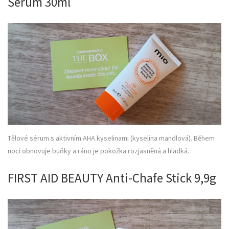
Serum 30ml
Tělové sérum s aktivním AHA kyselinami (kyselina mandlová). Během
noci obnovuje buňky a ráno je pokožka rozjasněná a hladká.
FIRST AID BEAUTY Anti-Chafe Stick 9,9g