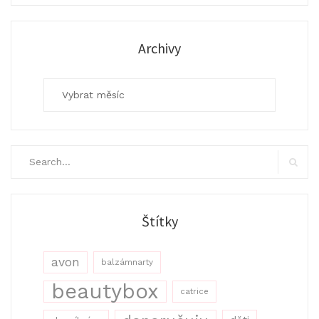
Archivy
Archivy
Search
for:
Search
Štítky
avon
balzámnarty
beautybox
catrice