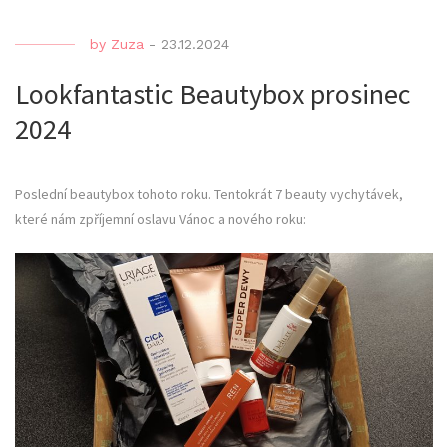
by
Zuza
-
23.12.2024
Lookfantastic Beautybox prosinec
2024
Poslední beautybox tohoto roku. Tentokrát 7 beauty vychytávek,
které nám zpříjemní oslavu Vánoc a nového roku: