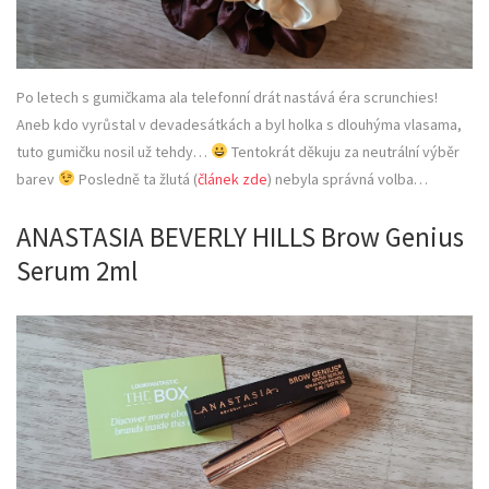
Po letech s gumičkama ala telefonní drát nastává éra scrunchies!
Aneb kdo vyrůstal v devadesátkách a byl holka s dlouhýma vlasama,
tuto gumičku nosil už tehdy…
Tentokrát děkuju za neutrální výběr
barev
Posledně ta žlutá (
článek zde
) nebyla správná volba…
ANASTASIA BEVERLY HILLS Brow Genius
Serum 2ml