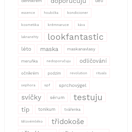
doporučuju
děti
denníkrém
kondicioner
essence
houbička
kosmetika
krémnaruce
káva
lookfantastic
laknanehty
maska
léto
maskanavlasy
odličování
meruňka
nedoporučuju
očníkrém
podzim
revolution
rituals
sprchovýgel
sephora
spf
testuju
svíčky
sérum
tip
tonikum
tvářenka
třidokoše
tělovémléko