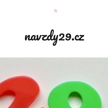
navzdy29.cz