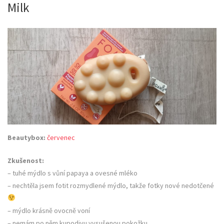
Milk
Beautybox:
červenec
Zkušenost:
– tuhé mýdlo s vůní papaya a ovesné mléko
– nechtěla jsem fotit rozmydlené mýdlo, takže fotky nové nedotčené
– mýdlo krásně ovocně voní
– nemám po něm kupodivu vysušenou pokožku