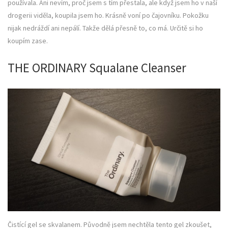
používala. Ani nevím, proč jsem s tím přestala, ale když jsem ho v naší
drogerii viděla, koupila jsem ho. Krásně voní po čajovníku. Pokožku
nijak nedráždí ani nepálí. Takže dělá přesně to, co má. Určitě si ho
koupím zase.
THE ORDINARY Squalane Cleanser
Čistící gel se skvalanem. Původně jsem nechtěla tento gel zkoušet,