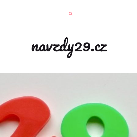
navzdy29.cz