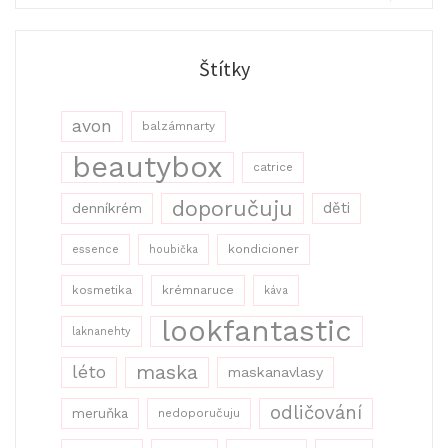
Search
Štítky
avon
balzámnarty
beautybox
catrice
doporučuju
děti
denníkrém
kondicioner
essence
houbička
kosmetika
krémnaruce
káva
lookfantastic
laknanehty
maska
léto
maskanavlasy
odličování
meruňka
nedoporučuju