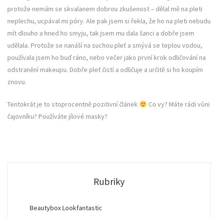
protože nemám se skvalanem dobrou zkušenost – dělal mě na pleti
neplechu, ucpával mi póry. Ale pak jsem si řekla, že ho na pleti nebudu
mít dlouho a hned ho smyju, tak jsem mu dala šanci a dobře jsem
udělala. Protože se nanáší na suchou pleť a smývá se teplou vodou,
používala jsem ho buď ráno, nebo večer jako první krok odličování na
odstranění makeupu. Dobře pleť čistí a odličuje a určitě si ho koupím
znovu.
Tentokrát je to stoprocentně pozitivní článek
Co vy? Máte rádi vůni
čajovníku? Používáte jílové masky?
Rubriky
Beautybox Lookfantastic