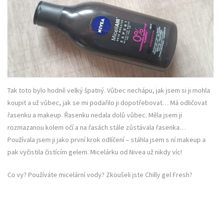
Tak toto bylo hodně velký špatný. Vůbec nechápu, jak jsem si ji mohla
koupit a už vůbec, jak se mi podařilo ji dopotřebovat… Má odličovat
řasenku a makeup. Řasenku nedala dolů vůbec. Měla jsem ji
rozmazanou kolem očí a na řasách stále zůstávala řasenka…
Používala jsem ji jako první krok odlíčení – stáhla jsem s ní makeup a
pak vyčistila čistícím gelem. Micelárku od Nivea už nikdy víc!
Co vy? Používáte micelární vody? Zkoušeli jste Chilly gel Fresh?