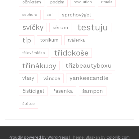
očníkrém
podzim
revolution
rituals
sprchovýgel
sephora
spf
testuju
svíčky
sérum
tip
tonikum
tvářenka
třidokoše
tělovémléko
třinákupy
třizbeautyboxu
yankeecandle
vlasy
vánoce
řasenka
šampon
čistícígel
štětce
Proudly powered by WordPress
|
Theme: Blaskan by
Colorlib.com
.