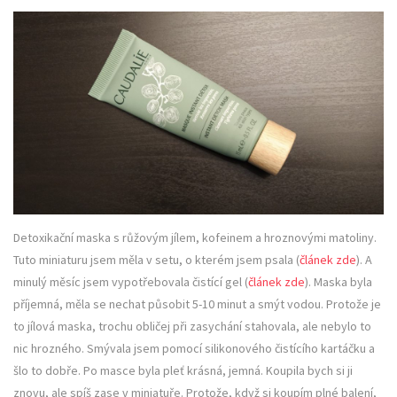
Detoxikační maska s růžovým jílem, kofeinem a hroznovými matoliny.
Tuto miniaturu jsem měla v setu, o kterém jsem psala (
článek zde
). A
minulý měsíc jsem vypotřebovala čistící gel (
článek zde
). Maska byla
příjemná, měla se nechat působit 5-10 minut a smýt vodou. Protože je
to jílová maska, trochu obličej při zasychání stahovala, ale nebylo to
nic hrozného. Smývala jsem pomocí silikonového čistícího kartáčku a
šlo to dobře. Po masce byla pleť krásná, jemná. Koupila bych si ji
znovu, ale spíš zase v miniatuře. Protože, když si koupím plné balení,