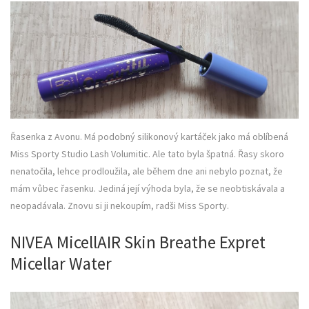
Řasenka z Avonu. Má podobný silikonový kartáček jako má oblíbená
Miss Sporty Studio Lash Volumitic. Ale tato byla špatná. Řasy skoro
nenatočila, lehce prodloužila, ale během dne ani nebylo poznat, že
mám vůbec řasenku. Jediná její výhoda byla, že se neobtiskávala a
neopadávala. Znovu si ji nekoupím, radši Miss Sporty.
NIVEA MicellAIR Skin Breathe Expret
Micellar Water