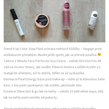
Trend It Up Color Stop Fluid ochrana nehtové kůžičky – funguje proti
nežádoucím přetahům. Musím ještě zjistit, jak se přesně používá
Catrice 1 Minute Face Perfector krycí báze – odstín 010 One Fits All
zdá se mi moc tmavý, ale uvidím. Pěnová textura s nižším krytím a s
matujícím efektem, zní to dobře, těším se až vyzkouším.
Dermacol Pearl Energy báze pod make-up – mám už tu klasickou Satin
bázi, s tou jsem spokojená, tak uvídím, jaká bude tato
Essence Shine last & go lak na nehty – odstín 33 wild white ways, bílý
lak na nehty jsem neměla od puberty
Abych neobjednávala jenom box, něco jsem si přidala do košíku: