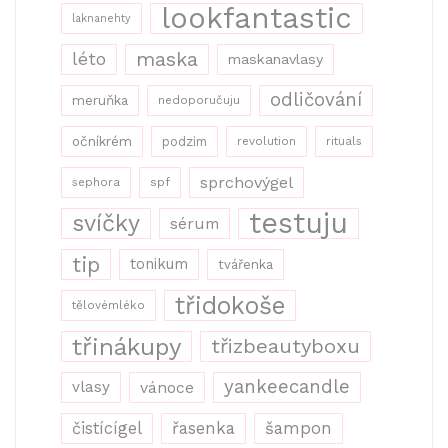
lookfantastic
laknanehty
maska
léto
maskanavlasy
odličování
meruňka
nedoporučuju
očníkrém
podzim
revolution
rituals
sprchovýgel
sephora
spf
testuju
svíčky
sérum
tip
tonikum
tvářenka
třidokoše
tělovémléko
třinákupy
třizbeautyboxu
yankeecandle
vlasy
vánoce
řasenka
šampon
čistícígel