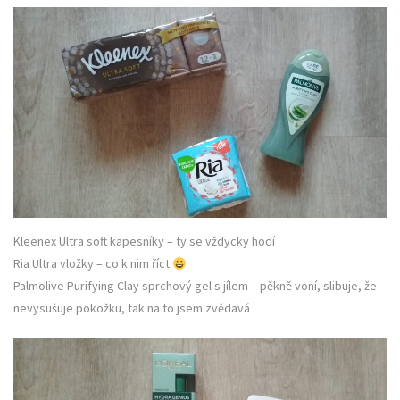
Kleenex Ultra soft kapesníky – ty se vždycky hodí
Ria Ultra vložky – co k nim říct
Palmolive Purifying Clay sprchový gel s jílem – pěkně voní, slibuje, že
nevysušuje pokožku, tak na to jsem zvědavá