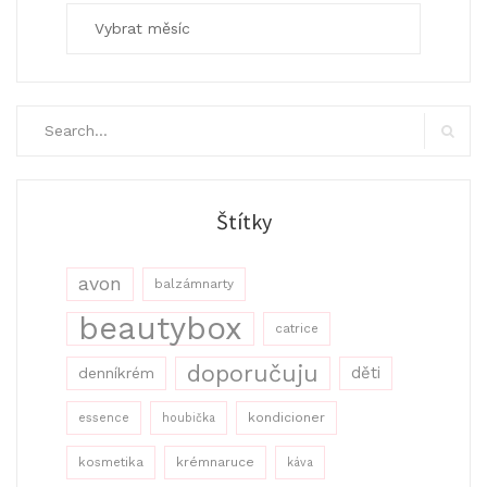
Archivy
Search
for:
Search
Štítky
avon
balzámnarty
beautybox
catrice
doporučuju
děti
denníkrém
kondicioner
essence
houbička
kosmetika
krémnaruce
káva