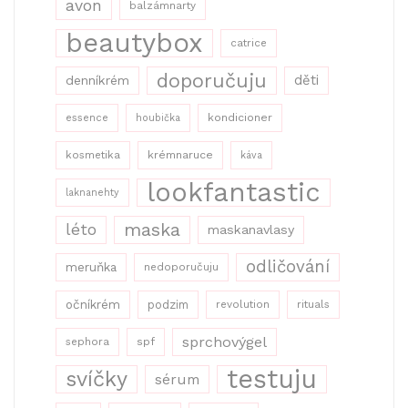
avon
balzámnarty
beautybox
catrice
doporučuju
děti
denníkrém
kondicioner
essence
houbička
kosmetika
krémnaruce
káva
lookfantastic
laknanehty
maska
léto
maskanavlasy
odličování
meruňka
nedoporučuju
očníkrém
podzim
revolution
rituals
sprchovýgel
sephora
spf
testuju
svíčky
sérum