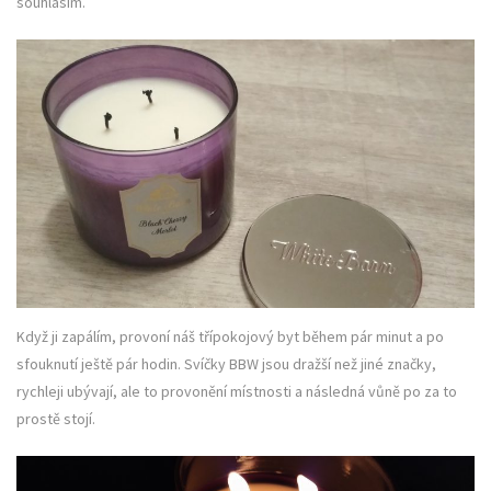
souhlasím.
Když ji zapálím, provoní náš třípokojový byt během pár minut a po
sfouknutí ještě pár hodin. Svíčky BBW jsou dražší než jiné značky,
rychleji ubývají, ale to provonění místnosti a následná vůně po za to
prostě stojí.