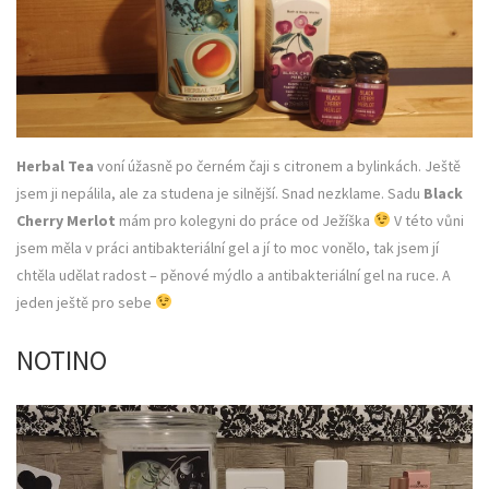
Herbal Tea
voní úžasně po černém čaji s citronem a bylinkách. Ještě
jsem ji nepálila, ale za studena je silnější. Snad nezklame. Sadu
Black
Cherry Merlot
mám pro kolegyni do práce od Ježíška
V této vůni
jsem měla v práci antibakteriální gel a jí to moc vonělo, tak jsem jí
chtěla udělat radost – pěnové mýdlo a antibakteriální gel na ruce. A
jeden ještě pro sebe
NOTINO