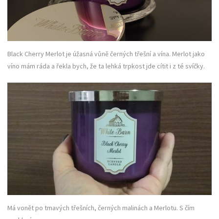
Black Cherry Merlot je úžasná vůně černých třešní a vína. Merlot jako
víno mám ráda a řekla bych, že ta lehká trpkost jde cítit i z té svíčky.
Má vonět po tmavých třešních, černých malinách a Merlotu. S čím