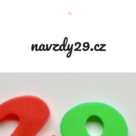
navzdy29.cz