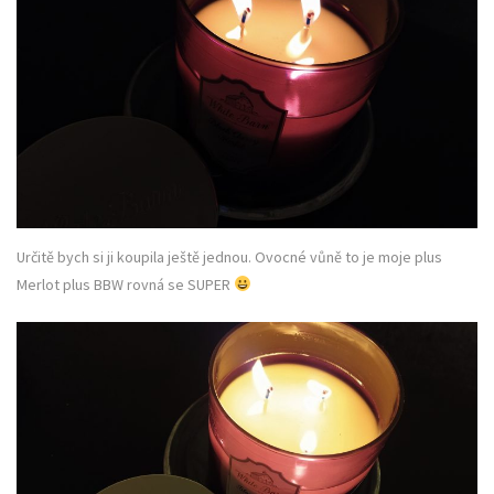
Určitě bych si ji koupila ještě jednou. Ovocné vůně to je moje plus
Merlot plus BBW rovná se SUPER