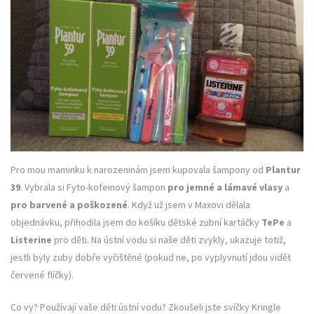
Pro mou maminku k narozeninám jsem kupovala šampony od
Plantur
39
. Vybrala si Fyto-kofeinový šampon
pro jemné a lámavé vlasy
a
pro barvené a poškozené
. Když už jsem v Maxovi dělala
objednávku, přihodila jsem do košíku dětské zubní kartáčky
TePe
a
Listerine
pro děti. Na ústní vodu si naše děti zvykly, ukazuje totiž,
jestli byly zuby dobře vyčištěné (pokud ne, po vyplyvnutí jdou vidět
červené flíčky).
Co vy? Používají vaše děti ústní vodu? Zkoušeli jste svíčky Kringle