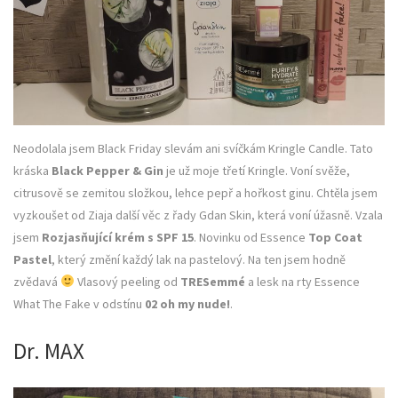
Neodolala jsem Black Friday slevám ani svíčkám Kringle Candle. Tato
kráska
Black Pepper & Gin
je už moje třetí Kringle. Voní svěže,
citrusově se zemitou složkou, lehce pepř a hořkost ginu. Chtěla jsem
vyzkoušet od Ziaja další věc z řady Gdan Skin, která voní úžasně. Vzala
jsem
Rozjasňující krém s SPF 15
. Novinku od Essence
Top Coat
Pastel
, který změní každý lak na pastelový. Na ten jsem hodně
zvědavá
Vlasový peeling od
TRESemmé
a lesk na rty Essence
What The Fake v odstínu
02 oh my nude!
.
Dr. MAX