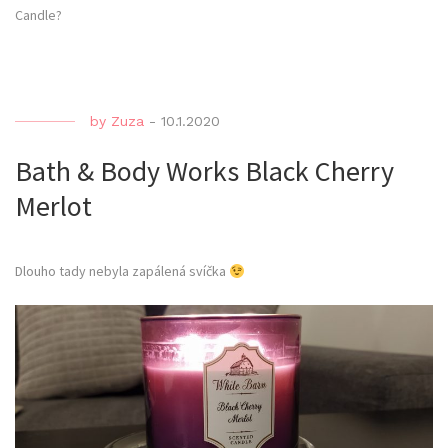
Candle?
by
Zuza
-
10.1.2020
Bath & Body Works Black Cherry
Merlot
Dlouho tady nebyla zapálená svíčka