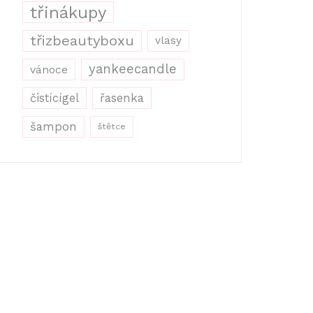
třinákupy
třizbeautyboxu
vlasy
yankeecandle
vánoce
řasenka
čistícígel
šampon
štětce