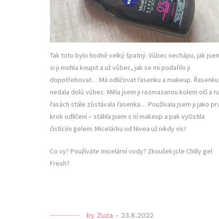
Tak toto bylo hodně velký špatný. Vůbec nechápu, jak jse
si ji mohla koupit a už vůbec, jak se mi podařilo ji
dopotřebovat… Má odličovat řasenku a makeup. Řasenku
nedala dolů vůbec. Měla jsem ji rozmazanou kolem očí a n
řasách stále zůstávala řasenka… Používala jsem ji jako pr
krok odlíčení – stáhla jsem s ní makeup a pak vyčistila
čistícím gelem. Micelárku od Nivea už nikdy víc!
Co vy? Používáte micelární vody? Zkoušeli jste Chilly gel
Fresh?
by
Zuza
-
23.8.2022