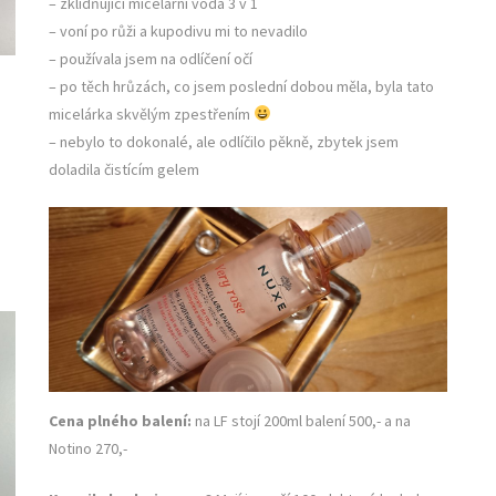
– zklidňující micelární voda 3 v 1
– voní po růži a kupodivu mi to nevadilo
– používala jsem na odlíčení očí
– po těch hrůzách, co jsem poslední dobou měla, byla tato
micelárka skvělým zpestřením
– nebylo to dokonalé, ale odlíčilo pěkně, zbytek jsem
doladila čistícím gelem
Cena plného balení:
na LF stojí 200ml balení 500,- a na
Notino 270,-