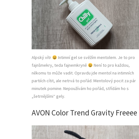
Alpský vítr
Intimní gel se svěžím mentolem. Je to pro
fajnšmekry, teda fajnemkryně
Není to pro každou,
někomu to může vadit. Opravdu jde mentol na intimních
partiích cítit, ale netrvá to pořád. Mentolový pocit za pár
minutek pomine. Nepoužívám ho pořád, střídám ho s
„šetrnějšími“ gely.
AVON Color Trend Gravity Freeee