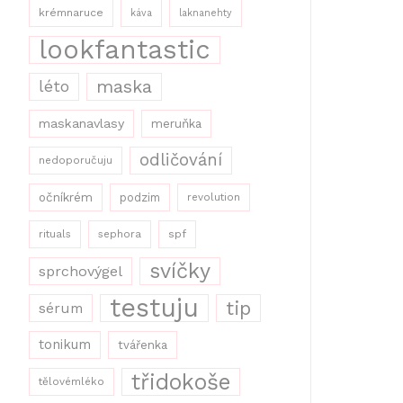
krémnaruce
káva
laknanehty
lookfantastic
maska
léto
maskanavlasy
meruňka
odličování
nedoporučuju
očníkrém
podzim
revolution
rituals
sephora
spf
svíčky
sprchovýgel
testuju
tip
sérum
tonikum
tvářenka
třidokoše
tělovémléko