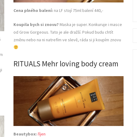
Cena plného balení:
na LF stojí 75ml balení 440,-
Koupila bych si znovu?
Maska je super. Konkuruje i masce
Se
od Grow Gorgeous. Tato je ale dražší. Pokud budu chtít
á
fo
změnu nebo na ni natrefím ve slevě, ráda si ji koupím znovu
em
RITUALS Mehr loving body cream
ji
Beautybox:
říjen