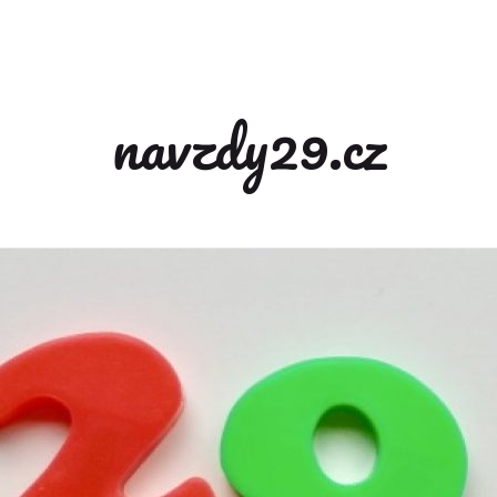
navzdy29.cz