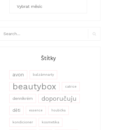
Archivy
arch
r:
Search
Štítky
avon
balzámnarty
beautybox
catrice
doporučuju
denníkrém
děti
essence
houbička
kondicioner
kosmetika