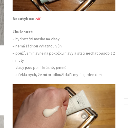
Beautybox:
září
Zkušenost:
– hydratační maska na vlasy
– nemá žádnou výraznou vůni
– používám hlavně na pokožku hlavy a stačí nechat působit 2
minuty
– vlasy jsou po ní krásné, jemné
– a řekla bych, že mi prodlouží další mytí o jeden den