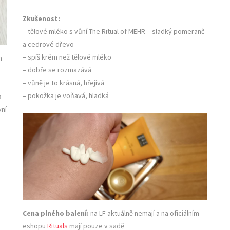
Zkušenost:
– tělové mléko s vůní The Ritual of MEHR – sladký pomeranč
a cedrové dřevo
– spíš krém než tělové mléko
m
– dobře se rozmazává
– vůně je to krásná, hřejivá
– pokožka je voňavá, hladká
a
vní
Cena plného balení:
na LF aktuálně nemají a na oficiálním
eshopu
Rituals
mají pouze v sadě