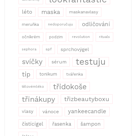
maska
léto
maskanavlasy
odličování
meruňka
nedoporučuju
očníkrém
podzim
revolution
rituals
sprchovýgel
sephora
spf
testuju
svíčky
sérum
tip
tonikum
tvářenka
třidokoše
tělovémléko
třinákupy
třizbeautyboxu
yankeecandle
vlasy
vánoce
řasenka
šampon
čistícígel