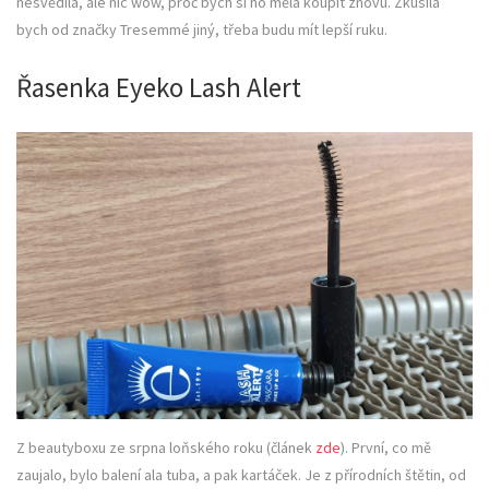
nesvědila, ale nic wow, proč bych si ho měla koupit znovu. Zkusila
bych od značky Tresemmé jiný, třeba budu mít lepší ruku.
Řasenka Eyeko Lash Alert
Z beautyboxu ze srpna loňského roku (článek
zde
). První, co mě
zaujalo, bylo balení ala tuba, a pak kartáček. Je z přírodních štětin, od