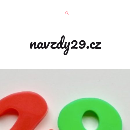
navzdy29.cz