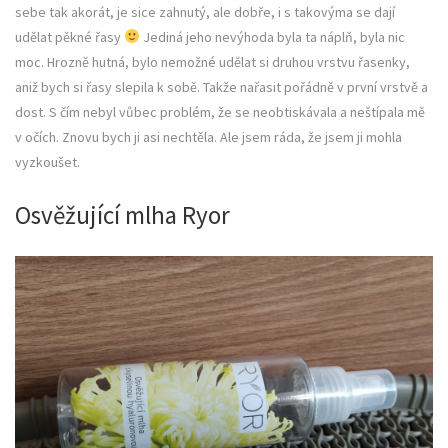
sebe tak akorát, je sice zahnutý, ale dobře, i s takovýma se dají
udělat pěkné řasy
Jediná jeho nevýhoda byla ta náplň, byla nic
moc. Hrozně hutná, bylo nemožné udělat si druhou vrstvu řasenky,
aniž bych si řasy slepila k sobě. Takže nařasit pořádně v první vrstvě a
dost. S čím nebyl vůbec problém, že se neobtiskávala a neštípala mě
v očích. Znovu bych ji asi nechtěla. Ale jsem ráda, že jsem ji mohla
vyzkoušet.
Osvěžující mlha Ryor