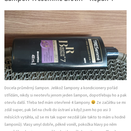
Docela průměrný šampon. Jelikož šampony a kondicionery pořád
střídám, nikdy si neotevřu jenom jeden šampon, dopotřebuju ho a pak
otevřu další. Třeba teď mám otevřené 4 šampony
Ze začátku se mi
zdál super, pak šel na chvíli do ústraní a když jsem ho po asi 3
měsících vytáhla, už se mi tak super nezdál (ale takto to mám u hodně
šamponů). Vlasy umyl dobře, pěkně voněl, pokožka hlavy po něm