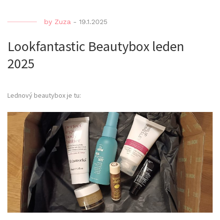
by
Zuza
-
19.1.2025
Lookfantastic Beautybox leden
2025
Lednový beautybox je tu: