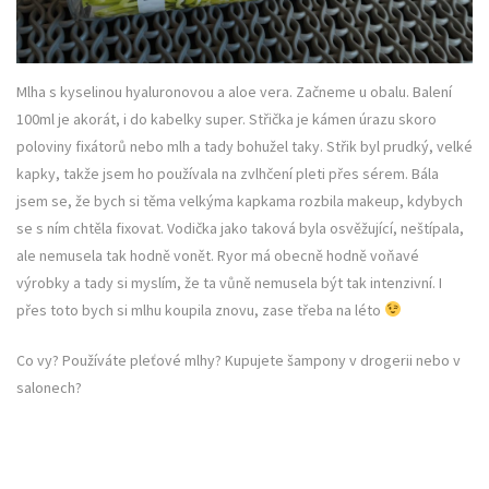
Mlha s kyselinou hyaluronovou a aloe vera. Začneme u obalu. Balení
100ml je akorát, i do kabelky super. Střička je kámen úrazu skoro
poloviny fixátorů nebo mlh a tady bohužel taky. Střik byl prudký, velké
kapky, takže jsem ho používala na zvlhčení pleti přes sérem. Bála
jsem se, že bych si těma velkýma kapkama rozbila makeup, kdybych
se s ním chtěla fixovat. Vodička jako taková byla osvěžující, neštípala,
ale nemusela tak hodně vonět. Ryor má obecně hodně voňavé
výrobky a tady si myslím, že ta vůně nemusela být tak intenzivní. I
přes toto bych si mlhu koupila znovu, zase třeba na léto
Co vy? Používáte pleťové mlhy? Kupujete šampony v drogerii nebo v
salonech?