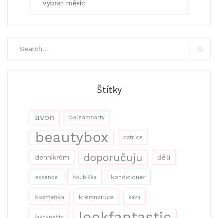
Search
for:
Search
Štítky
avon
balzámnarty
beautybox
catrice
doporučuju
děti
denníkrém
kondicioner
essence
houbička
kosmetika
krémnaruce
káva
lookfantastic
laknanehty