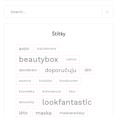
Search
for:
Search
Štítky
avon
balzámnarty
beautybox
catrice
doporučuju
děti
denníkrém
kondicioner
essence
houbička
kosmetika
krémnaruce
káva
lookfantastic
laknanehty
maska
léto
maskanavlasy