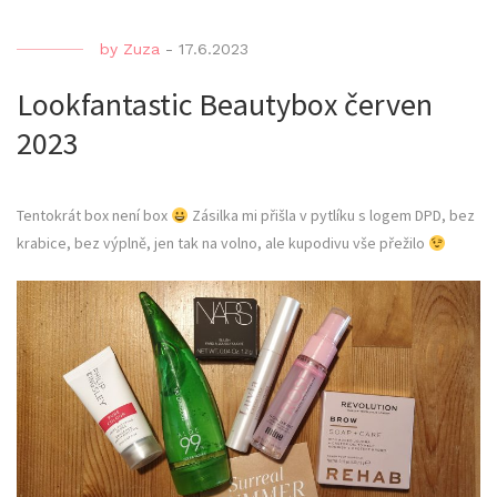
by
Zuza
-
17.6.2023
Lookfantastic Beautybox červen
2023
Tentokrát box není box
Zásilka mi přišla v pytlíku s logem DPD, bez
krabice, bez výplně, jen tak na volno, ale kupodivu vše přežilo