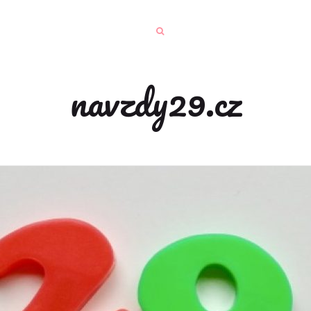
navzdy29.cz