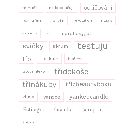
odličování
meruňka
nedoporučuju
očníkrém
podzim
revolution
rituals
sprchovýgel
sephora
spf
testuju
svíčky
sérum
tip
tonikum
tvářenka
třidokoše
tělovémléko
třinákupy
třizbeautyboxu
yankeecandle
vlasy
vánoce
řasenka
šampon
čistícígel
štětce