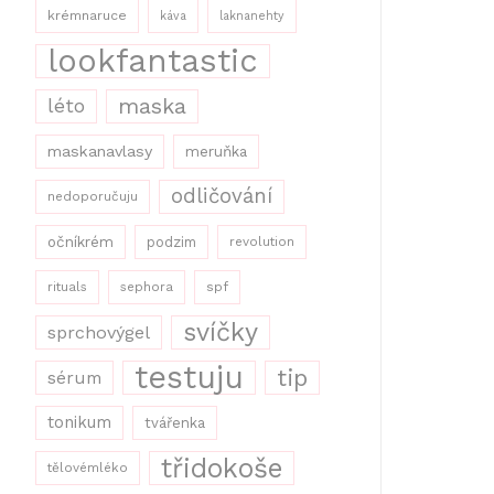
krémnaruce
káva
laknanehty
lookfantastic
maska
léto
maskanavlasy
meruňka
odličování
nedoporučuju
očníkrém
podzim
revolution
rituals
sephora
spf
svíčky
sprchovýgel
testuju
tip
sérum
tonikum
tvářenka
třidokoše
tělovémléko