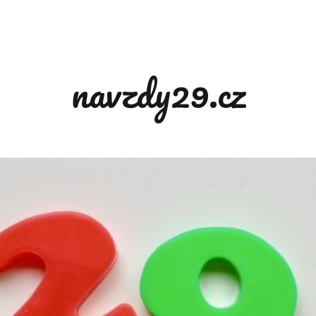
navzdy29.cz