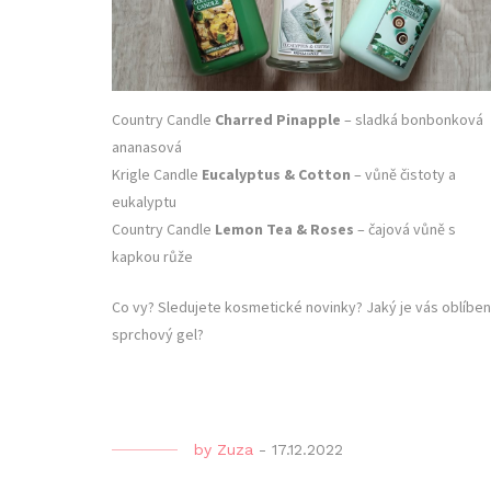
Country Candle
Charred Pinapple
– sladká bonbonková
ananasová
Krigle Candle
Eucalyptus & Cotton
– vůně čistoty a
eukalyptu
Country Candle
Lemon Tea & Roses
– čajová vůně s
kapkou růže
Co vy? Sledujete kosmetické novinky? Jaký je vás oblíbe
sprchový gel?
by
Zuza
-
17.12.2022