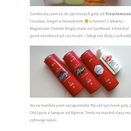
Zamilovala jsem se do sprchových gelů od
Treaclemoo
Coconut, Ginger a Honeybomb
a nutnost z lékárny –
Magnesium Chelate Bisglycinate od GymBeam a Kinedryl
(proti nevolnosti při cestování – čekají nás školy v přírodě)
Ani na manžela jsem nezapomněla. Má rád sprchové gely 
Old Spice a šampon od Alpecin. Tento na mastné vlasy mu
vyhovuje nejvíc.