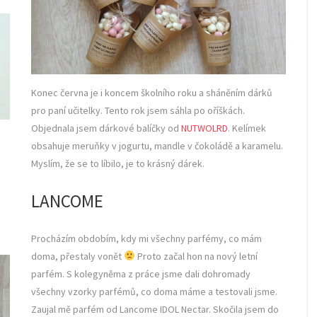
Konec června je i koncem školního roku a sháněním dárků
pro paní učitelky. Tento rok jsem sáhla po oříškách.
Objednala jsem dárkové balíčky od
NUTWOLRD
. Kelímek
obsahuje meruňky v jogurtu, mandle v čokoládě a karamelu.
Myslím, že se to líbilo, je to krásný dárek.
LANCOME
Procházím obdobím, kdy mi všechny parfémy, co mám
doma, přestaly vonět
Proto začal hon na nový letní
parfém. S kolegyněma z práce jsme dali dohromady
všechny vzorky parfémů, co doma máme a testovali jsme.
Zaujal mě parfém od Lancome IDOL Nectar. Skočila jsem do