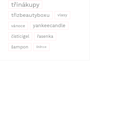
třinákupy
třizbeautyboxu
vlasy
yankeecandle
vánoce
řasenka
čistícígel
šampon
štětce