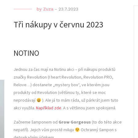
by
Zuza
-
23.7.2023
Tři nákupy v červnu 2023
NOTINO
Jednou za čas mají na Notinu akci – při nákupu produktů
značky Revolution (I heart Revolution, Revolution PRO,
Relove…) dostanete „mystery box“, ve kterém jsou
produkty od Revolution (většinou ty, které se moc
neprodávají
). Ale já to mám ráda, už párkrát jsem tuto
akci využila.
Například zde
. A s většinou jsem spokojená.
Začneme šamponem od
Grow Gorgeous
(to do této akce
nepatří). Jejich vůni prostě miluju
Ochranný šampon s
detoxikačním účinkem.