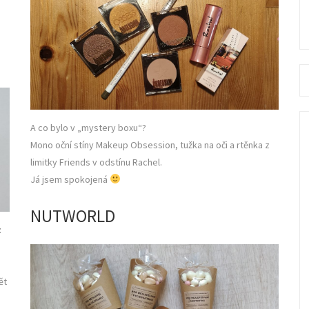
Se
fo
A co bylo v „mystery boxu“?
Mono oční stíny Makeup Obsession, tužka na oči a rtěnka z
limitky Friends v odstínu Rachel.
Já jsem spokojená
NUTWORLD
t
ět