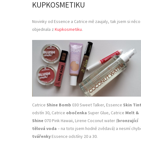
KUPKOSMETIKU
Novinky od Essence a Catrice mě zaujaly, tak jsem si něco
objednala z
Kupkosmetiku
.
Catrice
Shine Bomb
030 Sweet Talker, Essence
Skin Tin
odstín 30, Catrice
obočenka
Super Glue, Catrice
Melt &
Shine
070 Pink Hawaii, Lirene Coconut water (
bronzující
tělová voda
– na toto jsem hodně zvědavá) a nesmí chyb
tvářenky
Essence odstíny 20 a 30.