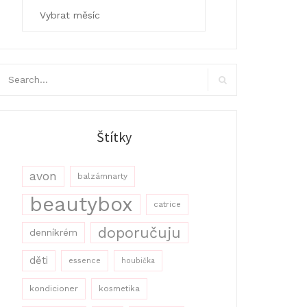
Archivy
arch
r:
Search
Štítky
avon
balzámnarty
beautybox
catrice
doporučuju
denníkrém
děti
essence
houbička
kondicioner
kosmetika