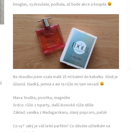
Douglas, vyzkoušela, počkala, až bude akce a koupila
Na zkoušku jsem vzala malé 25 ml balení do kabelky. Vůně je
ný
úžasná. Sladká, jemná a ani ta růže mi tam nevadí
Hlava: hruška, pivoňka, magnólie
Srdce: růže z Isparty, další ikonické růže Idôle
Základ: vanilka z Madagarskaru, slaný popcorn, pačuli
Co vy? Jaký je váš letní parfém? Co dáváte učitelkám na