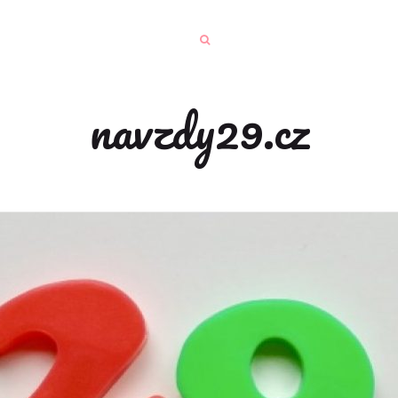
navzdy29.cz