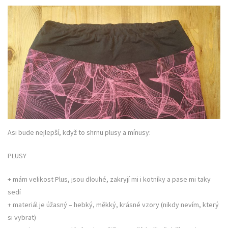
Asi bude nejlepší, když to shrnu plusy a mínusy:
PLUSY
+ mám velikost Plus, jsou dlouhé, zakryjí mi i kotníky a pase mi taky
sedí
+ materiál je úžasný – hebký, měkký, krásné vzory (nikdy nevím, který
si vybrat)