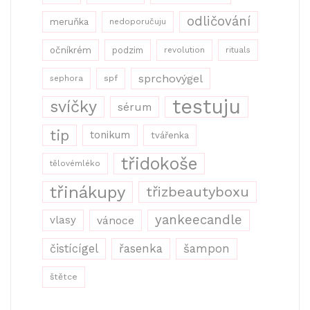
odličování
meruňka
nedoporučuju
očníkrém
podzim
revolution
rituals
sprchovýgel
sephora
spf
testuju
svíčky
sérum
tip
tonikum
tvářenka
třidokoše
tělovémléko
třinákupy
třizbeautyboxu
yankeecandle
vlasy
vánoce
řasenka
šampon
čistícígel
štětce