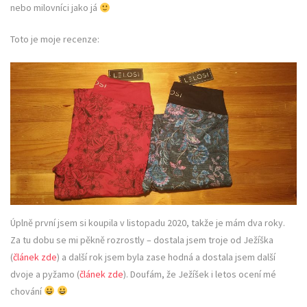
nebo milovníci jako já
Toto je moje recenze:
Úplně první jsem si koupila v listopadu 2020, takže je mám dva roky.
Za tu dobu se mi pěkně rozrostly – dostala jsem troje od Ježíška
(
článek zde
) a další rok jsem byla zase hodná a dostala jsem další
dvoje a pyžamo (
článek zde
). Doufám, že Ježíšek i letos ocení mé
chování