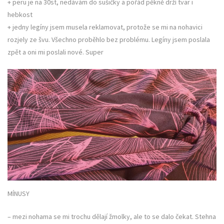
+ peru je na 30st, nedávám do sušičky a pořád pěkně drží tvar i
hebkost
+ jedny legíny jsem musela reklamovat, protože se mi na nohavici
rozjely ze švu. Všechno proběhlo bez problému. Legíny jsem poslala
zpět a oni mi poslali nové. Super
MÍNUSY
– mezi nohama se mi trochu dělají žmolky, ale to se dalo čekat. Stehna