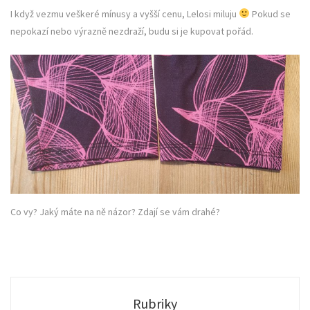
I když vezmu veškeré mínusy a vyšší cenu, Lelosi miluju
Pokud se
nepokazí nebo výrazně nezdraží, budu si je kupovat pořád.
Co vy? Jaký máte na ně názor? Zdají se vám drahé?
Rubriky