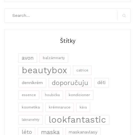
Search
for:
Search
Štítky
avon
balzámnarty
beautybox
catrice
doporučuju
děti
denníkrém
kondicioner
essence
houbička
kosmetika
krémnaruce
káva
lookfantastic
laknanehty
maska
léto
maskanavlasy