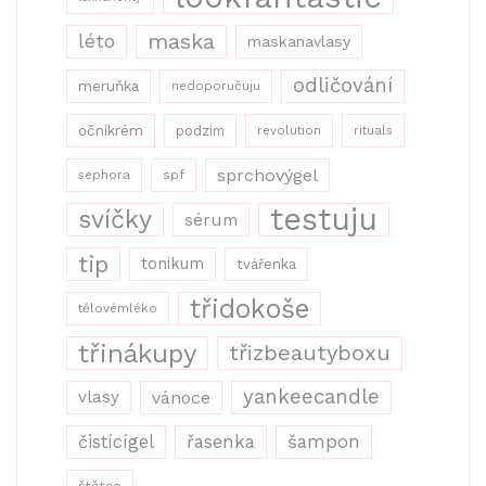
maska
léto
maskanavlasy
odličování
meruňka
nedoporučuju
očníkrém
podzim
revolution
rituals
sprchovýgel
sephora
spf
testuju
svíčky
sérum
tip
tonikum
tvářenka
třidokoše
tělovémléko
třinákupy
třizbeautyboxu
yankeecandle
vlasy
vánoce
řasenka
šampon
čistícígel