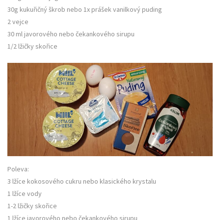
30g kukuřičný škrob nebo 1x prášek vanilkový puding
2 vejce
30 ml javorového nebo čekankového sirupu
1/2 lžičky skořice
Poleva:
3 lžíce kokosového cukru nebo klasického krystalu
1 lžíce vody
1-2 lžičky skořice
1 lžíce javorového nebo čekankového sirupu