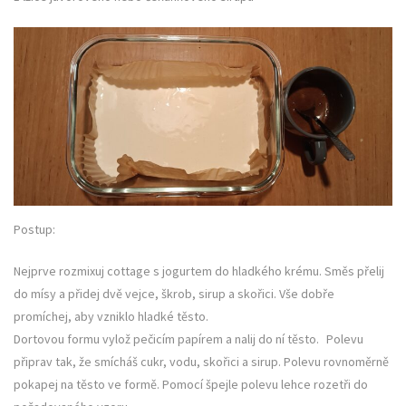
Postup:
Nejprve rozmixuj cottage s jogurtem do hladkého krému. Směs přelij
do mísy a přidej dvě vejce, škrob, sirup a skořici. Vše dobře
promíchej, aby vzniklo hladké těsto.
Dortovou formu vylož pečicím papírem a nalij do ní těsto. Polevu
připrav tak, že smícháš cukr, vodu, skořici a sirup. Polevu rovnoměrně
pokapej na těsto ve formě. Pomocí špejle polevu lehce rozetři do