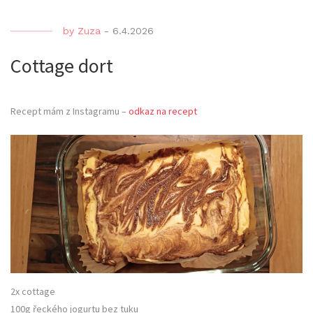
by
Zuza
-
6.4.2026
Cottage dort
Recept mám z Instagramu –
odkaz na recept
2x cottage
100g řeckého jogurtu bez tuku