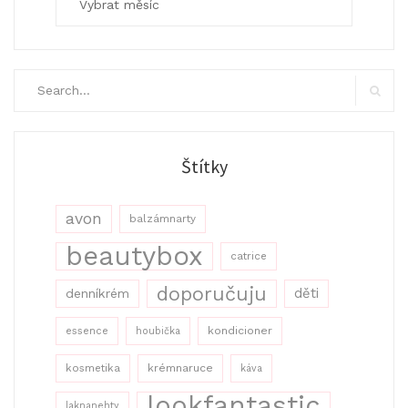
Search
for:
Search
Štítky
avon
balzámnarty
beautybox
catrice
doporučuju
děti
denníkrém
kondicioner
essence
houbička
kosmetika
krémnaruce
káva
lookfantastic
laknanehty