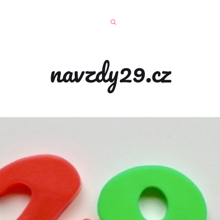
navzdy29.cz