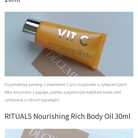
Enzymatický peeling s vitamínem C pro rozjasnění a vyhlazení pleti.
Díky enzymům z papáje, perlitu a jojobovým kuličkám bude pleť
vyhlazená a zdravě vypadající.
RITUALS Nourishing Rich Body Oil 30ml