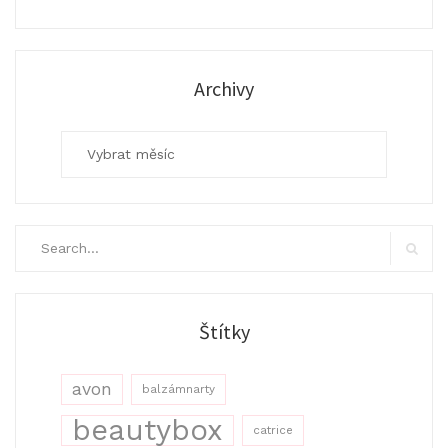
Archivy
Archivy
Search
for:
Search
Štítky
avon
balzámnarty
beautybox
catrice