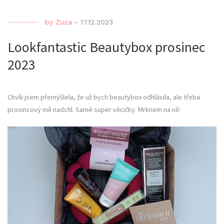
by
Zuza
-
17.12.2023
Lookfantastic Beautybox prosinec
2023
Chvíli jsem přemýšlela, že už bych beautybox odhlásila, ale třeba
prosincový mě nadchl. Samé super věcičky. Mrknem na ně: