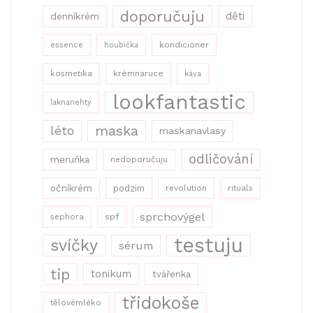
doporučuju
děti
denníkrém
kondicioner
essence
houbička
kosmetika
krémnaruce
káva
lookfantastic
laknanehty
maska
léto
maskanavlasy
odličování
meruňka
nedoporučuju
očníkrém
podzim
revolution
rituals
sprchovýgel
sephora
spf
testuju
svíčky
sérum
tip
tonikum
tvářenka
třidokoše
tělovémléko