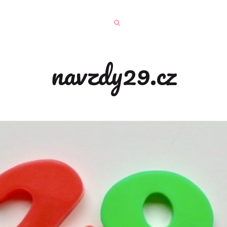
navzdy29.cz