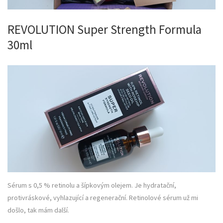
REVOLUTION Super Strength Formula
30ml
Sérum s 0,5 % retinolu a šípkovým olejem. Je hydratační,
protivráskové, vyhlazující a regenerační. Retinolové sérum už mi
došlo, tak mám další.