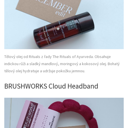
Tělový olej od Rituals z řady The Rituals of Ayurveda. Obsahuje
indickou růži a sladký mandlový, moringový a kokosový olej. Bohatý
tělový olej hydratuje a udržuje pokožku jemnou.
BRUSHWORKS Cloud Headband