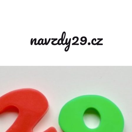
navzdy29.cz