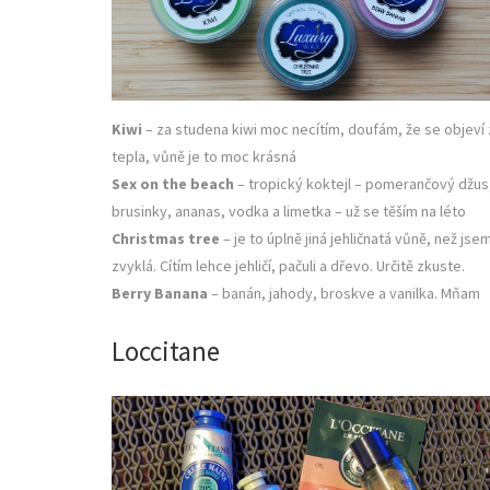
Kiwi
– za studena kiwi moc necítím, doufám, že se objeví 
tepla, vůně je to moc krásná
Sex on the beach
– tropický koktejl – pomerančový džus
brusinky, ananas, vodka a limetka – už se těším na léto
Christmas tree
– je to úplně jiná jehličnatá vůně, než jse
zvyklá. Cítím lehce jehličí, pačuli a dřevo. Určitě zkuste.
Berry Banana
– banán, jahody, broskve a vanilka. Mňam
Loccitane