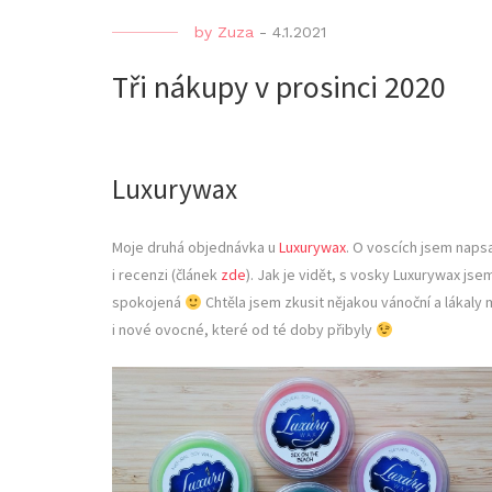
by
Zuza
-
4.1.2021
Tři nákupy v prosinci 2020
Luxurywax
Moje druhá objednávka u
Luxurywax
. O voscích jsem naps
i recenzi (článek
zde
). Jak je vidět, s vosky Luxurywax jse
spokojená
Chtěla jsem zkusit nějakou vánoční a lákaly 
i nové ovocné, které od té doby přibyly