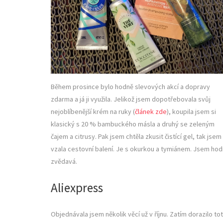
Během prosince bylo hodně slevových akcí a dopravy
zdarma a já ji využila. Jelikož jsem dopotřebovala svůj
nejoblíbenější krém na ruky (
článek zde
), koupila jsem si
klasický s 20 % bambuckého másla a druhý se zeleným
čajem a citrusy. Pak jsem chtěla zkusit čistící gel, tak jsem
vzala cestovní balení. Je s okurkou a tymiánem. Jsem ho
zvědavá.
Aliexpress
Objednávala jsem několik věcí už v říjnu. Zatím dorazilo tot