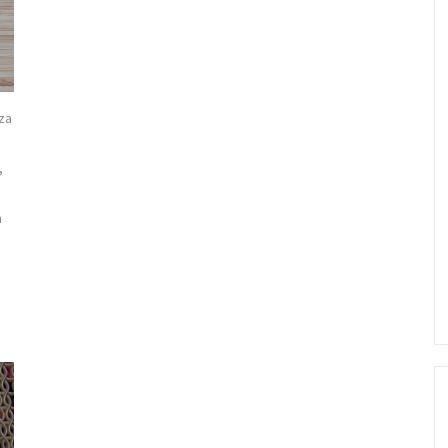
za
,
m