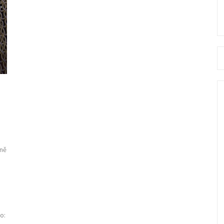
Se
fo
dně
o: