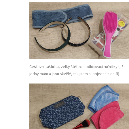
Cestovní taštičku, velký štětec a odličovací ručníčky (už
jedny mám a jsou skvělé, tak jsem si objednala další)