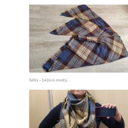
Šátky – béžovo modrý…