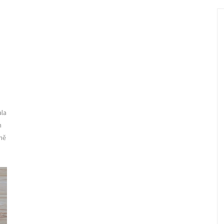
ala
m
mě