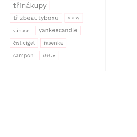
třinákupy
třizbeautyboxu
vlasy
yankeecandle
vánoce
řasenka
čistícígel
šampon
štětce