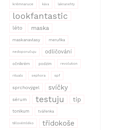
krémnaruce
káva
laknanehty
lookfantastic
maska
léto
maskanavlasy
meruňka
odličování
nedoporučuju
očníkrém
podzim
revolution
rituals
sephora
spf
svíčky
sprchovýgel
testuju
tip
sérum
tonikum
tvářenka
třidokoše
tělovémléko