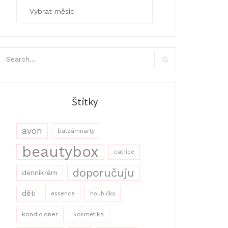
Archivy
arch
r:
Search
Štítky
avon
balzámnarty
beautybox
catrice
doporučuju
denníkrém
děti
essence
houbička
kondicioner
kosmetika