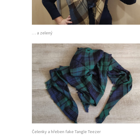
… a zelený
Čelenky a hřeben fake Tangle Teezer