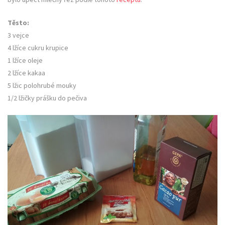
Těsto:
3 vejce
4 lžíce cukru krupice
1 lžíce oleje
2 lžíce kakaa
5 lžic polohrubé mouky
1/2 lžičky prášku do pečiva