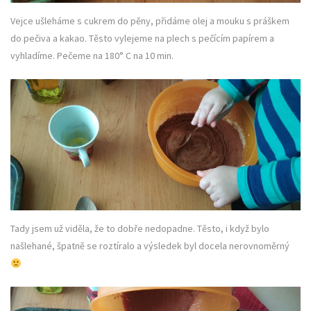
Vejce ušleháme s cukrem do pěny, přidáme olej a mouku s práškem
do pečiva a kakao. Těsto vylejeme na plech s pečícím papírem a
vyhladíme. Pečeme na 180° C na 10 min.
Tady jsem už viděla, že to dobře nedopadne. Těsto, i když bylo
našlehané, špatně se roztíralo a výsledek byl docela nerovnoměrný