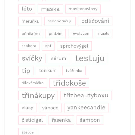
maska
léto
maskanavlasy
odličování
meruňka
nedoporučuju
očníkrém
podzim
revolution
rituals
sprchovýgel
sephora
spf
testuju
svíčky
sérum
tip
tonikum
tvářenka
třidokoše
tělovémléko
třinákupy
třizbeautyboxu
yankeecandle
vlasy
vánoce
řasenka
šampon
čistícígel
štětce