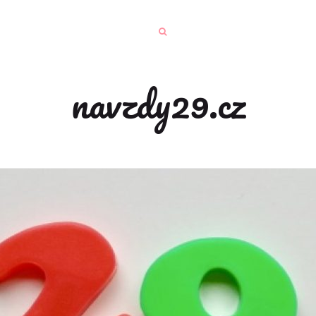
navzdy29.cz