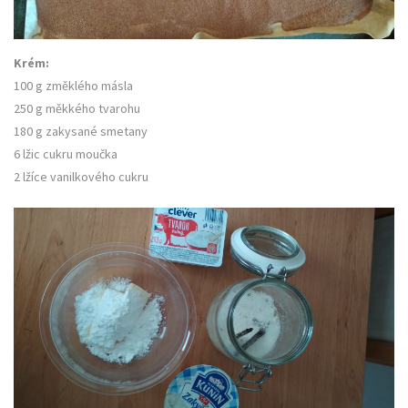
Krém:
100 g změklého másla
250 g měkkého tvarohu
180 g zakysané smetany
6 lžic cukru moučka
2 lžíce vanilkového cukru