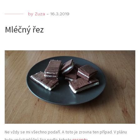
by
Zuza
-
16.3.2019
Mléčný řez
Ne vždy se mi všechno podaří. A toto je zrovna ten případ. V plánu
bylo upéct mléčný řez podle tohoto
receptu
.