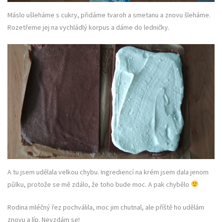
Máslo ušleháme s cukry, přidáme tvaroh a smetanu a znovu šleháme.
Rozetřeme jej na vychládlý korpus a dáme do ledničky.
A tu jsem udělala velkou chybu. Ingrediencí na krém jsem dala jenom
půlku, protože se mě zdálo, že toho bude moc. A pak chybělo
Rodina mléčný řez pochválila, moc jim chutnal, ale příště ho udělám
znovu a líp. Nevzdám se!