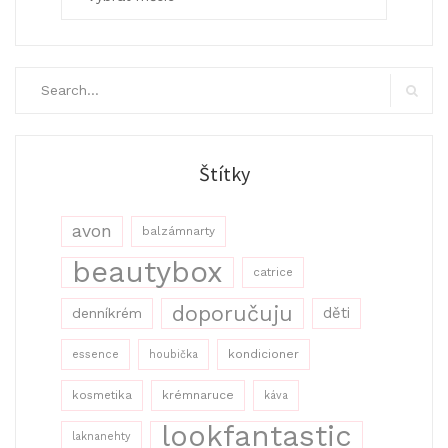
Search
for:
Search
Štítky
avon
balzámnarty
beautybox
catrice
doporučuju
děti
denníkrém
kondicioner
essence
houbička
kosmetika
krémnaruce
káva
lookfantastic
laknanehty