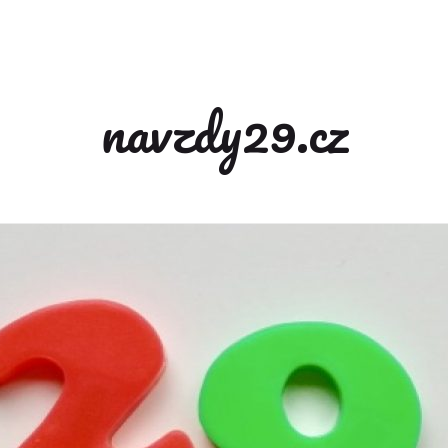
navzdy29.cz