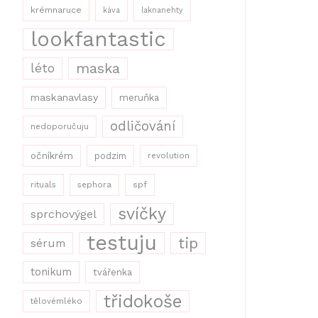
krémnaruce
káva
laknanehty
lookfantastic
maska
léto
maskanavlasy
meruňka
odličování
nedoporučuju
očníkrém
podzim
revolution
rituals
sephora
spf
svíčky
sprchovýgel
testuju
tip
sérum
tonikum
tvářenka
třidokoše
tělovémléko