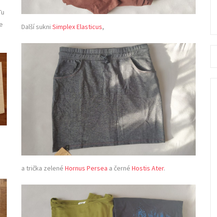
Tu
le
Další sukni
Simplex Elasticus
,
Se
fo
a trička zelené
Hornus Persea
a černé
Hostis Ater
.