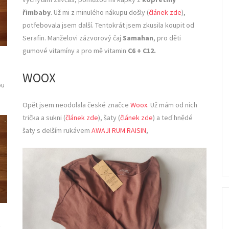
řimbaby
. Už mi z minulého nákupu došly (
článek zde
),
potřebovala jsem další. Tentokrát jsem zkusila koupit od
Serafin. Manželovi zázvorový čaj
Samahan
, pro děti
gumové vitamíny a pro mě vitamin
C6 + C12.
WOOX
ou
Opět jsem neodolala české značce
Woox
. Už mám od nich
trička a sukni (
článek zde
), šaty (
článek zde
) a teď hnědé
šaty s delším rukávem
AWAJI RUM RAISIN
,