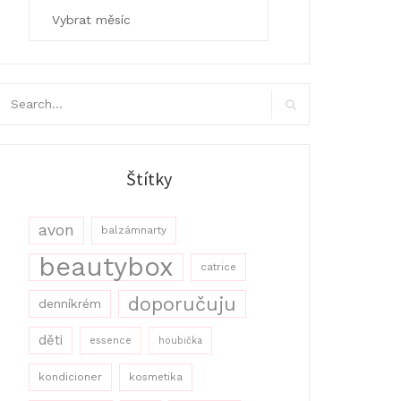
Archivy
arch
r:
Search
Štítky
avon
balzámnarty
beautybox
catrice
doporučuju
denníkrém
děti
essence
houbička
kondicioner
kosmetika