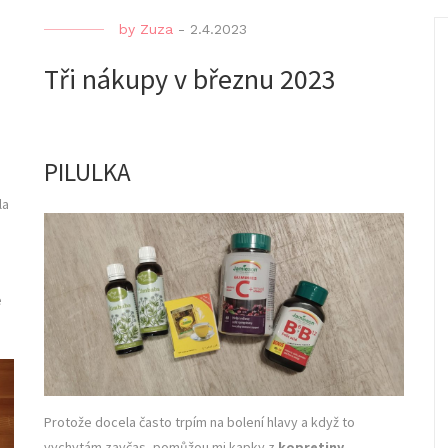
by
Zuza
-
2.4.2023
Tři nákupy v březnu 2023
PILULKA
la
e
Protože docela často trpím na bolení hlavy a když to
vychytám zavčas, pomůžou mi kapky z
kopretiny