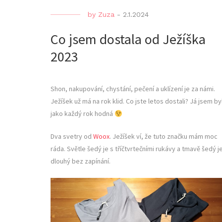
by
Zuza
-
2.1.2024
Co jsem dostala od Ježíška
2023
Shon, nakupování, chystání, pečení a uklízení je za námi.
Ježíšek už má na rok klid. Co jste letos dostali? Já jsem by
jako každý rok hodná
Dva svetry od
Woox
. Ježíšek ví, že tuto značku mám moc
ráda. Světle šedý je s tříčtvrtečními rukávy a tmavě šedý j
dlouhý bez zapínání.