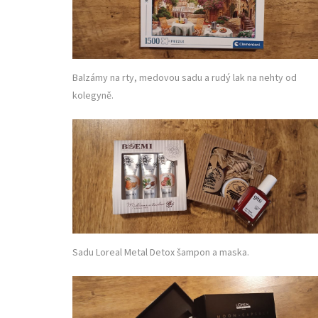
Balzámy na rty, medovou sadu a rudý lak na nehty od
kolegyně.
Sadu Loreal Metal Detox šampon a maska.