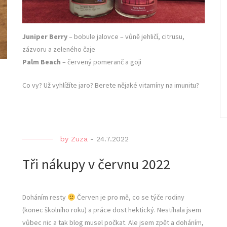
Juniper Berry
– bobule jalovce – vůně jehličí, citrusu,
zázvoru a zeleného čaje
Palm Beach
– červený pomeranč a goji
Co vy? Už vyhlížíte jaro? Berete nějaké vitamíny na imunitu?
by
Zuza
-
24.7.2022
Tři nákupy v červnu 2022
Doháním resty
Červen je pro mě, co se týče rodiny
(konec školního roku) a práce dost hektický. Nestíhala jsem
vůbec nic a tak blog musel počkat. Ale jsem zpět a doháním,