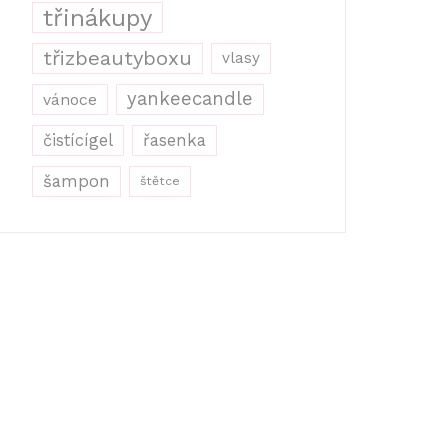
třinákupy
třizbeautyboxu
vlasy
yankeecandle
vánoce
řasenka
čistícígel
šampon
štětce