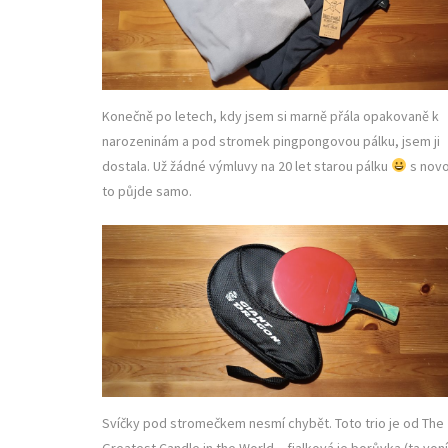
Konečně po letech, kdy jsem si marně přála opakovaně k
narozeninám a pod stromek pingpongovou pálku, jsem ji
dostala. Už žádné výmluvy na 20 let starou pálku
s nov
to půjde samo.
Svíčky pod stromečkem nesmí chybět. Toto trio je od The
Greatest Candle in the World – fialková je borůvka (ta voní