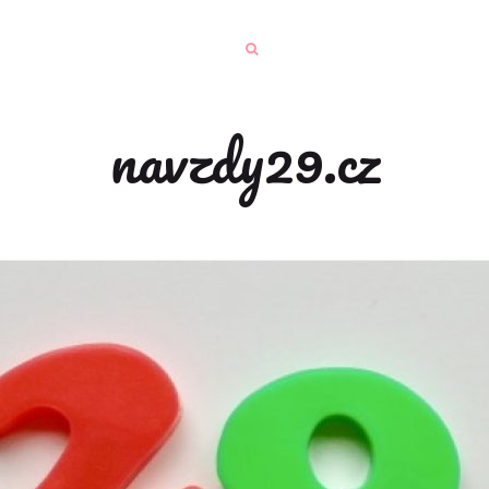
navzdy29.cz