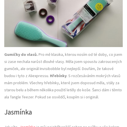
Gumičky do vlasů.
Pro mě klasika, kterou nosím od té doby, co jsem
si zase nechala narůst dlouhé vlasy. Měla jsem spoustu zakroucených
gumiček, ale originál Invisibobble byl nejlepší. Doufám, že takové
budou i tyto z Aliexpressu.
Hřebínky
. S rozčesáváním mokrých vlasů
mám problém. Všechny hřebínky, které jsem doposud měla, stály za
starou belu a během několika použití letěly do koše. Šanci dám i těmto
ala Tangle Teezer. Pokud se osvědčí, koupím si i originál.
Jasmínka
Jak víte,
Jasmínka
je můj nejoblíbenější eshop na svíčky a vše kolem