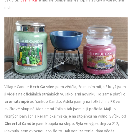
nich.
Village Candle
Herb Garden
jsem věděla, že musím mít, už když jsem
ji viděla na oficiálních stránkách VC jako jarní novinku. To samé platí i o
aromalampě
od Yankee Candle. Viděla jsem ji na fotkách na FB ve
svíčkové skupině. Moc se mi líbila a tak jsem si ji pořídila. Mají ji v
různých barvách a keramická miska je na stojánku na volno. Svíčku od
Cheerful Candle
jsem koupila na slepo. Byla ve výprodeji za 212,-.
Risknula jsem ovocnou a vyšlo to. Jak voní za tepla, dám vědět.