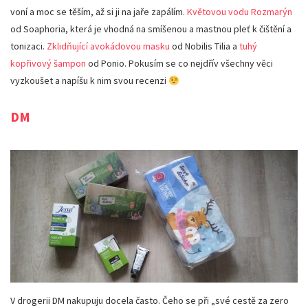
voní a moc se těším, až si ji na jaře zapálím.
Květovou vodu Rozmarýn
od Soaphoria, která je vhodná na smíšenou a mastnou pleť k čištění a
tonizaci.
Zklidňující avokádovou masku
od Nobilis Tilia a
tuhý
kopřivový šampon
od Ponio. Pokusím se co nejdřív všechny věci
vyzkoušet a napíšu k nim svou recenzi
DM
V drogerii DM nakupuju docela často. Čeho se při „své cestě za zero