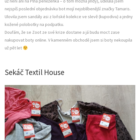
už není ani na Plná peněženka – o tom možná jindy), udělala jsem
nejspíš poslední objednávku bot mojí nejoblíbenější značky Tamaris.
Ulovila jsem sandály asi z loňské kolekce ve slevě (kupodivu) a jedny
kožené polobotky na podpatku.
Doufám, že se Zoot ze své krize dostane a já budu moct zase
nakupovat boty online. V kamenném obchodě jsem si boty nekoupila
už pět let
Sekáč Textil House