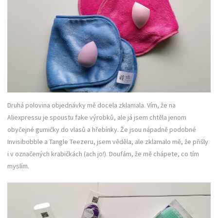
Druhá polovina objednávky mě docela zklamala. Vím, že na
Aliexpressu je spoustu fake výrobků, ale já jsem chtěla jenom
obyčejné gumičky do vlasů a hřebínky. Že jsou nápadně podobné
Invisibobble a Tangle Teezeru, jsem věděla, ale zklamalo mě, že přišly
i v označených krabičkách (ach jo!). Doufám, že mě chápete, co tím
myslím.