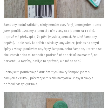
Šampony hodně střídám, nikdy nemám otevřený jenom jeden. Tento
jsem použila 10 x, myla jsem si s ním vlasy cca jednou za 14 dnů.
Poprvé mě překvapilo, že pění (myslela jsem si, že tuhé šampony
nepění). Podle rady kadeřnice si vlasy umývám 2x, jednou na smytí
špíny z vlasy (používám obyčejný šampon, nebo šampon, kterého se
chci zbavit nebo mi nesedí) a podruhé už speciální (na mastné, na
barvené…). Nevím, jestli je to správně, ale mě to sedí.
Ponio jsem používala při druhém mytí. Mokrý šampon jsem si
namydlila v rukou, párkrát jsem s ním namydlila i vlasy u hlavy a
pořádně vlasy vydrbala.