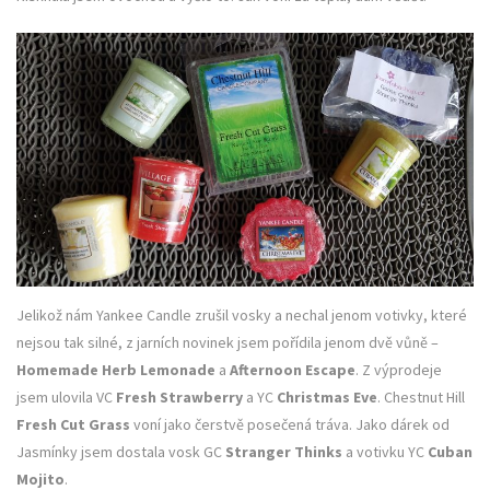
Jelikož nám Yankee Candle zrušil vosky a nechal jenom votivky, které
nejsou tak silné, z jarních novinek jsem pořídila jenom dvě vůně –
Homemade Herb Lemonade
a
Afternoon Escape
. Z výprodeje
jsem ulovila VC
Fresh Strawberry
a YC
Christmas Eve
. Chestnut Hill
Fresh Cut Grass
voní jako čerstvě posečená tráva. Jako dárek od
Jasmínky jsem dostala vosk GC
Stranger Thinks
a votivku YC
Cuban
Mojito
.