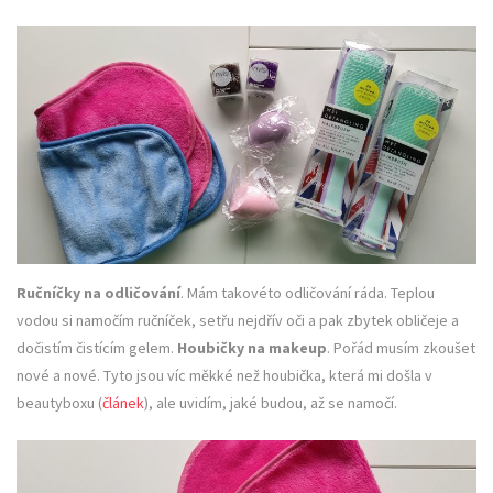
Ručníčky na odličování
. Mám takovéto odličování ráda. Teplou
vodou si namočím ručníček, setřu nejdřív oči a pak zbytek obličeje a
dočistím čistícím gelem.
Houbičky na makeup
. Pořád musím zkoušet
nové a nové. Tyto jsou víc měkké než houbička, která mi došla v
beautyboxu (
článek
), ale uvidím, jaké budou, až se namočí.