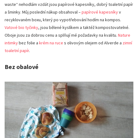
waste“ nehodlám vzdát jsou papírové kapesníky, dobrý toaletní papír
a šminky. Můj poslední nákup obsahoval –
papírové kapesníky
v
recyklovaném boxu, který po vypotřebování hodím na kompos.
Vatové bio tyčinky
, jsou bělené kyslíkem a taktéž kompostovatelné.
Oboje jsou za dobrou cenu a splňují mé požadavky na kvalitu.
Nature
intimky
bez folie a
krém na ruce
s olivovým olejem od Alverde a
zimní
toaletní papír
.
Bez obalové