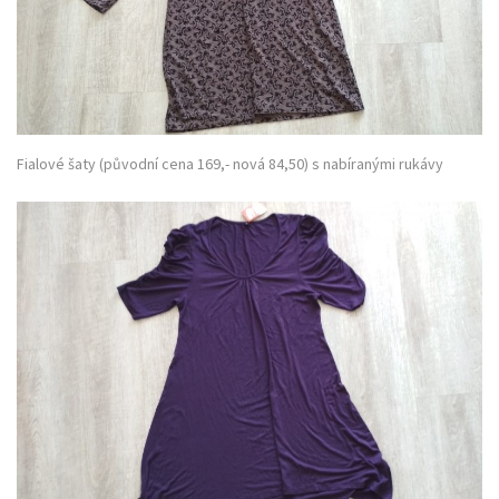
Fialové šaty (původní cena 169,- nová 84,50) s nabíranými rukávy