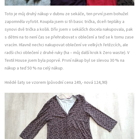
Toto je můj druhý nákup v dubnu ze sekáče, ten první jsem bohužel
zapomněla vyfotit. Koupila jsem si tři basic trička, dceři tepláky a
synovi dvě trička a košili. Dřív jsem v sekáčích docela nakupovala, pak
s dětmi na to není čas se přehrabovat v oblečení a teď se k tomu zase
vracím. Hlavně nechci nakupovat oblečení ve velkých řetězcích, ale
radši chci oblečení z druhé ruky (ha – můj další krok k Zero waste). V
Textil House jsem byla poprvé. První nákup byl se slevou 30 % na
nákup a teď 50 % na celý nákup.
Hnědé šaty se vzorem (původní cena 249,- nová 124,90)