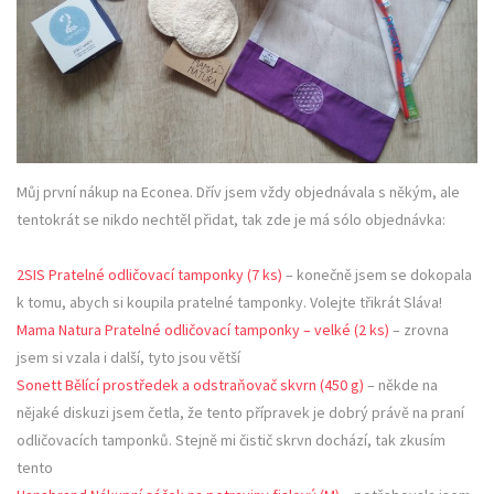
Můj první nákup na Econea. Dřív jsem vždy objednávala s někým, ale
tentokrát se nikdo nechtěl přidat, tak zde je má sólo objednávka:
2SIS Pratelné odličovací tamponky (7 ks)
– konečně jsem se dokopala
k tomu, abych si koupila pratelné tamponky. Volejte třikrát Sláva!
Mama Natura Pratelné odličovací tamponky – velké (2 ks)
– zrovna
jsem si vzala i další, tyto jsou větší
Sonett Bělící prostředek a odstraňovač skvrn (450 g)
– někde na
nějaké diskuzi jsem četla, že tento přípravek je dobrý právě na praní
odličovacích tamponků. Stejně mi čistič skrvn dochází, tak zkusím
tento