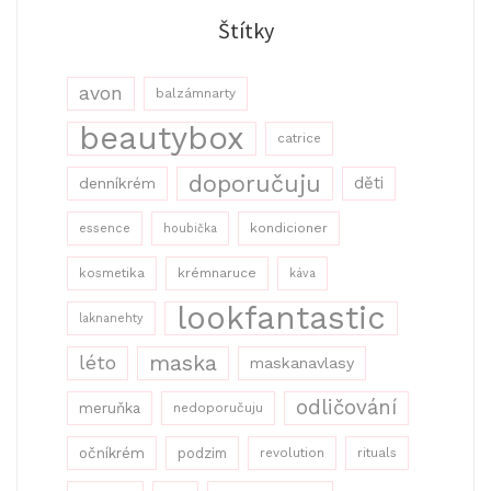
Štítky
avon
balzámnarty
beautybox
catrice
doporučuju
děti
denníkrém
kondicioner
essence
houbička
kosmetika
krémnaruce
káva
lookfantastic
laknanehty
maska
léto
maskanavlasy
odličování
meruňka
nedoporučuju
očníkrém
podzim
revolution
rituals