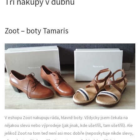
Tři nákupy v dubnu
Zoot – boty Tamaris
V eshopu Zoot nakupuju ráda, hlavně boty. Vždycky jsem čekala na
nějakou slevu nebo výprodeje (jak jinak, kde ušetříš, tam ušetříš). Ale
jelikož Zoot na tom teď není asi moc dobře (neposkytuje nikde slevy,