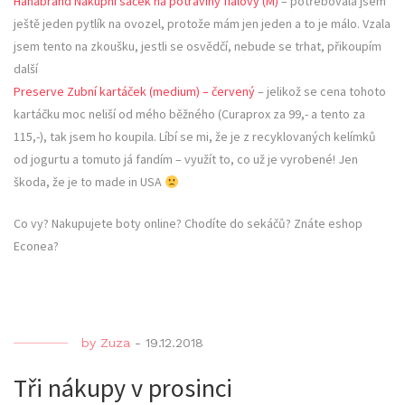
Hanabrand Nákupní sáček na potraviny fialový (M)
– potřebovala jsem
ještě jeden pytlík na ovozel, protože mám jen jeden a to je málo. Vzala
jsem tento na zkoušku, jestli se osvědčí, nebude se trhat, přikoupím
další
Preserve Zubní kartáček (medium) – červený
– jelikož se cena tohoto
kartáčku moc neliší od mého běžného (Curaprox za 99,- a tento za
115,-), tak jsem ho koupila. Líbí se mi, že je z recyklovaných kelímků
od jogurtu a tomuto já fandím – využít to, co už je vyrobené! Jen
škoda, že je to made in USA
Co vy? Nakupujete boty online? Chodíte do sekáčů? Znáte eshop
Econea?
by
Zuza
-
19.12.2018
Tři nákupy v prosinci