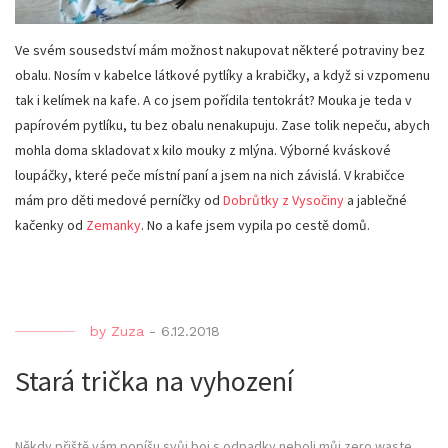
Ve svém sousedství mám možnost nakupovat některé potraviny bez
obalu. Nosím v kabelce látkové pytlíky a krabičky, a když si vzpomenu
tak i kelímek na kafe. A co jsem pořídila tentokrát? Mouka je teda v
papírovém pytlíku, tu bez obalu nenakupuju. Zase tolik nepeču, abych
mohla doma skladovat x kilo mouky z mlýna. Výborné kváskové
loupáčky, které peče místní paní a jsem na nich závislá. V krabičce
mám pro děti medové perníčky od
Dobrůtky z Vysočiny
a jablečné
kačenky od
Zemanky
. No a kafe jsem vypila po cestě domů.
by
Zuza
-
6.12.2018
Stará trička na vyhození
Někdy přiště vám popíšu svůj boj s odpadky neboli můj zero waste.