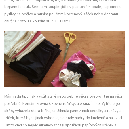
Nejsem fanatik. Sem tam koupím jídlo v plastovém obale, zapomenu
pytlíky na pečivo a musím použít mikroténový sáček nebo dostanu
chuť na Kofolu a koupím si ji v PET lahvi.
Mám ráda tipy, jak využít staré nepotřebné věci a přetvořit je na věci
potřebné. Nemám zrovna šikovné ručičky, ale snažím se. Vytřídila jsem
skříň, vyházela stará trička, ustřihnula jsem z nich cedulky a rukávy a z
triček, která bych jinak vyhodila, se staly hadry do kuchyně a na úklid.
Tímto chci co nejvíc eliminovat naši spotřebu papírových utěrek a