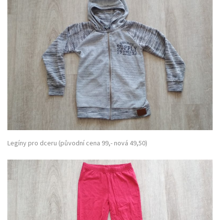
Legíny pro dceru (původní cena 99,- nová 49,50)