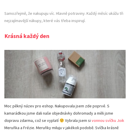
Samozřejmě, že nakupuju víc. Hlavně potraviny. Každý měsíc ukážu tři
nejzajímavější nákupy, které vás třeba inspirují.
Krásná každý den
Moc pěkný název pro eshop. Nakupovala jsem zde poprvé. S
kamarádkou jsme dali naše objednávky dohromady a měli jsme
dopravu zdarma, což se vyplatí
Vybrala jsem si
vonnou svíčku Joik
Meruňka a Frézie. Meruňky miluju v jakékoli podobě. Svíčka krásně