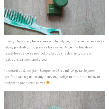
Po umytí byly vlasy hebké, nezacuchávaly se, dobře se rozčesávaly a
nebyly jak dráty, toho jsem se bála nejvíc. Moje mastné vlasy
nezatěžoval, sice se neprodloužila doba na další umytí, ale ani
nezkrátila. Já jsem spokojená.
Po deseti použitích jsem šampon zvážila a měl 24 g. Takže jsem
spotřebovala 6 g na 10 umytí. Nevím, jestli je to moc nebo málo, to
nechám na posouzení na vás