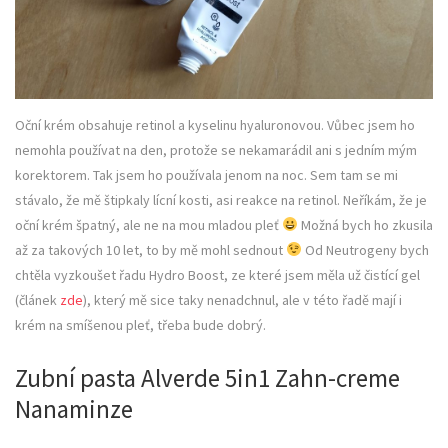
Oční krém obsahuje retinol a kyselinu hyaluronovou. Vůbec jsem ho
nemohla používat na den, protože se nekamarádil ani s jedním mým
korektorem. Tak jsem ho používala jenom na noc. Sem tam se mi
stávalo, že mě štipkaly lícní kosti, asi reakce na retinol. Neříkám, že je
oční krém špatný, ale ne na mou mladou pleť
Možná bych ho zkusila
až za takových 10 let, to by mě mohl sednout
Od Neutrogeny bych
chtěla vyzkoušet řadu Hydro Boost, ze které jsem měla už čistící gel
(článek
zde
), který mě sice taky nenadchnul, ale v této řadě mají i
krém na smíšenou pleť, třeba bude dobrý.
Zubní pasta Alverde 5in1 Zahn-creme
Nanaminze