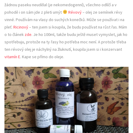
žádnou paseku neudělal (je nekomedogenní), všechno odlíčí a v
pohodě i on sám jde z pleti umýt
Révový
– olej ze semínek révy
vinné. Používám na vlasy do suchých konečků. Může se používat i na
pleť.
Ricinový
– ten jsem si koupila, že budu používat na růst řas. Mám
o to článek
zde
. Je ho 100ml, takže budu ještě muset vymyslet, jak ho
spotřebuju, protože na ty řasy ho potřeba moc není. A protože třeba
ten révový olej je náchylný na žluknutí, koupila jsem si i konzervant
vitamín E
. Kape se přímo do oleje.