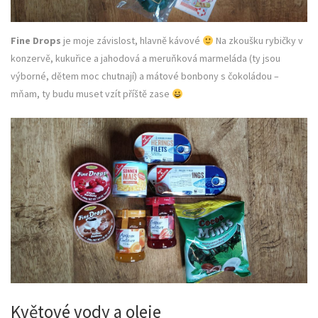
Fine Drops
je moje závislost, hlavně kávové
Na zkoušku rybičky v
konzervě, kukuřice a jahodová a meruňková marmeláda (ty jsou
výborné, dětem moc chutnají) a mátové bonbony s čokoládou –
mňam, ty budu muset vzít příště zase
Květové vody a oleje