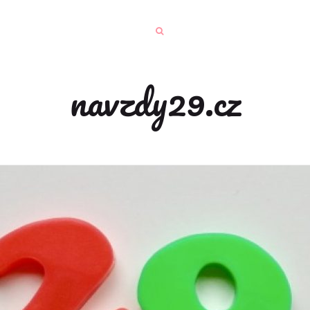
navzdy29.cz