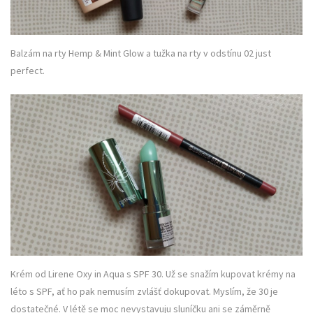
Balzám na rty Hemp & Mint Glow a tužka na rty v odstínu 02 just
perfect.
Krém od Lirene Oxy in Aqua s SPF 30. Už se snažím kupovat krémy na
léto s SPF, ať ho pak nemusím zvlášť dokupovat. Myslím, že 30 je
dostatečné. V létě se moc nevystavuju sluníčku ani se záměrně