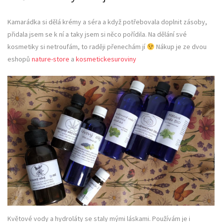
Kamarádka si dělá krémy a séra a když potřebovala doplnit zásoby,
přidala jsem se k ní a taky jsem si něco pořídila. Na dělání své
kosmetiky si netroufám, to raději přenechám jí
Nákup je ze dvou
eshopů
nature-store
a
kosmetickesuroviny
Květové vody a hydroláty se staly mými láskami. Používám je i