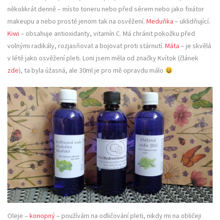
několikrát denně – místo toneru nebo před sérem nebo jako fixátor
makeupu a nebo prostě jenom tak na osvěžení.
Meduňka
– uklidňující.
Kiwi
– obsahuje antioxidanty, vitamín C. Má chránit pokožku před
volnými radikály, rozjasňovat a bojovat proti stárnutí.
Máta
– je skvělá
v létě jako osvěžení pleti. Loni jsem měla od značky Kvítok (článek
zde
), ta byla úžasná, ale 30ml je pro mě opravdu málo
Oleje –
konopný
– používám na odličování pleti, nikdy mi na obličeji