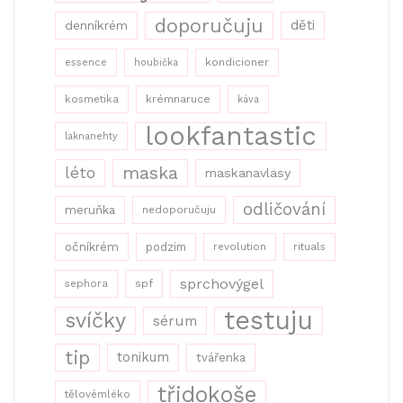
doporučuju
děti
denníkrém
kondicioner
essence
houbička
kosmetika
krémnaruce
káva
lookfantastic
laknanehty
maska
léto
maskanavlasy
odličování
meruňka
nedoporučuju
očníkrém
podzim
revolution
rituals
sprchovýgel
sephora
spf
testuju
svíčky
sérum
tip
tonikum
tvářenka
třidokoše
tělovémléko