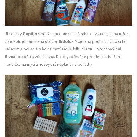
Ubrousky
Papilion
používám doma na všechno – v kuchyni, na utření
čehokoli, jenom ne na obličej.
Sidolux
Mojito na podlahu nebo si ho
naředím a používám ho na mytí stolů, klik, dřezu… Sprchový gel
Nivea
pro děti s vůní kakaa. Kolíčky, dřevěné pro děti na tvoření.
houbička na mytí a nezbytné náplasti na bolístky.