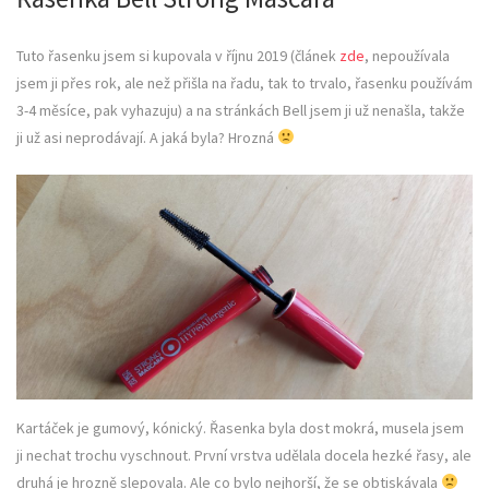
Tuto řasenku jsem si kupovala v říjnu 2019 (článek
zde
, nepoužívala
jsem ji přes rok, ale než přišla na řadu, tak to trvalo, řasenku používám
3-4 měsíce, pak vyhazuju) a na stránkách Bell jsem ji už nenašla, takže
ji už asi neprodávají. A jaká byla? Hrozná
Kartáček je gumový, kónický. Řasenka byla dost mokrá, musela jsem
ji nechat trochu vyschnout. První vrstva udělala docela hezké řasy, ale
druhá je hrozně slepovala. Ale co bylo nejhorší, že se obtiskávala