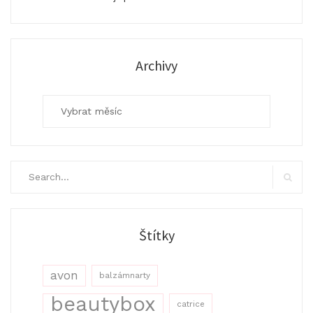
Archivy
Archivy
Search
for:
Search
Štítky
avon
balzámnarty
beautybox
catrice