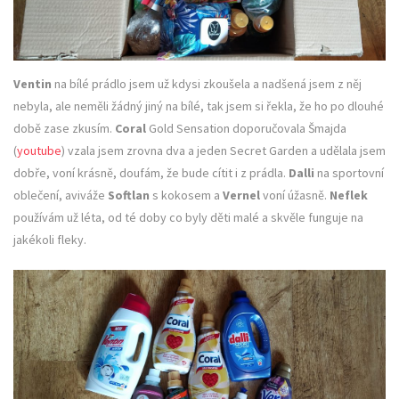
Ventin
na bílé prádlo jsem už kdysi zkoušela a nadšená jsem z něj
nebyla, ale neměli žádný jiný na bílé, tak jsem si řekla, že ho po dlouhé
době zase zkusím.
Coral
Gold Sensation doporučovala Šmajda
(
youtube
) vzala jsem zrovna dva a jeden Secret Garden a udělala jsem
dobře, voní krásně, doufám, že bude cítit i z prádla.
Dalli
na sportovní
oblečení, aviváže
Softlan
s kokosem a
Vernel
voní úžasně.
Neflek
používám už léta, od té doby co byly děti malé a skvěle funguje na
jakékoli fleky.