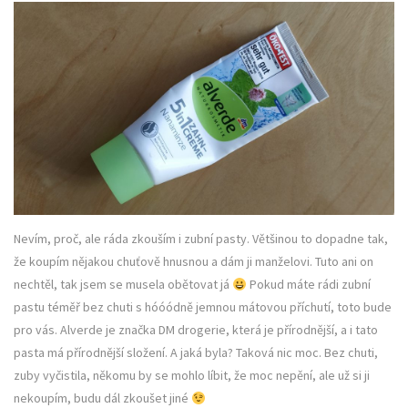
Nevím, proč, ale ráda zkouším i zubní pasty. Většinou to dopadne tak,
že koupím nějakou chuťově hnusnou a dám ji manželovi. Tuto ani on
nechtěl, tak jsem se musela obětovat já
Pokud máte rádi zubní
pastu téměř bez chuti s hóóódně jemnou mátovou příchutí, toto bude
pro vás. Alverde je značka DM drogerie, která je přírodnější, a i tato
pasta má přírodnější složení. A jaká byla? Taková nic moc. Bez chuti,
zuby vyčistila, někomu by se mohlo líbit, že moc nepění, ale už si ji
nekoupím, budu dál zkoušet jiné