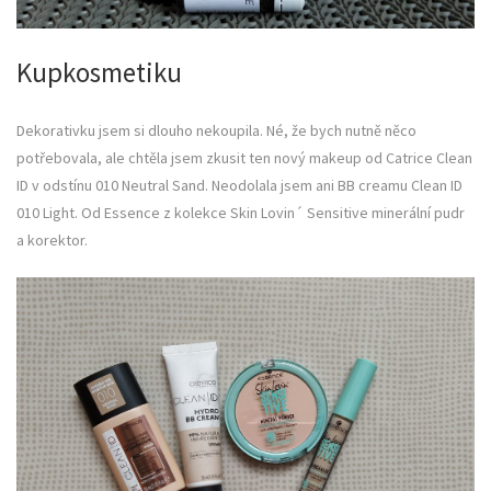
Kupkosmetiku
Dekorativku jsem si dlouho nekoupila. Né, že bych nutně něco
potřebovala, ale chtěla jsem zkusit ten nový makeup od Catrice Clean
ID v odstínu 010 Neutral Sand. Neodolala jsem ani BB creamu Clean ID
010 Light. Od Essence z kolekce Skin Lovin´ Sensitive minerální pudr
a korektor.