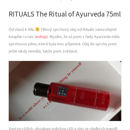
RITUALS The Ritual of Ayurveda 75ml
Od vlasů k tělu
Tělový sprchový olej od Rituals samozřejmě
koupíte i u nás (
eshop
). Myslím, že už jsem z řady Ayurveda měla
sprchovou pěnu, která byla moc příjemná. Olej do sprchy jsem
ještě nikdy neměla, takže jsem zvědavá.
Voní po růžích, obsahuje indickou růži a olej ze sladkých mandlí.