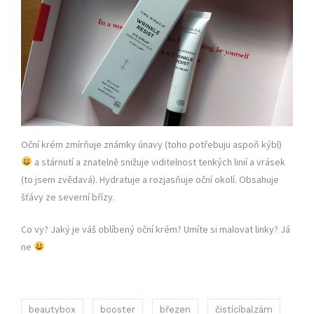
Oční krém zmírňuje známky únavy (toho potřebuju aspoň kýbl)
a stárnutí a znatelně snižuje viditelnost tenkých linií a vrásek
(to jsem zvědavá). Hydratuje a rozjasňuje oční okolí. Obsahuje
šťávy ze severní břízy.
Co vy? Jaký je váš oblíbený oční krém? Umíte si malovat linky? Já
ne
beautybox
booster
březen
čistícíbalzám