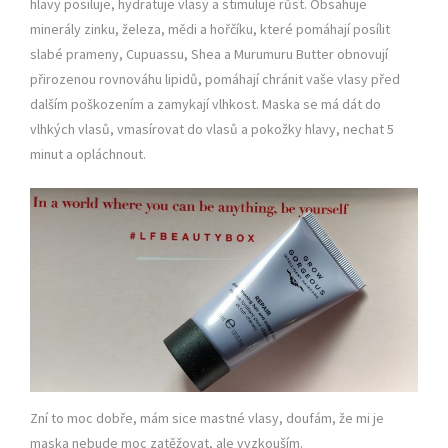
hlavy posiluje, hydratuje vlasy a stimuluje růst. Obsahuje
minerály zinku, železa, mědi a hořčíku, které pomáhají posílit
slabé prameny, Cupuassu, Shea a Murumuru Butter obnovují
přirozenou rovnováhu lipidů, pomáhají chránit vaše vlasy před
dalším poškozením a zamykají vlhkost. Maska se má dát do
vlhkých vlasů, vmasírovat do vlasů a pokožky hlavy, nechat 5
minut a opláchnout.
Zní to moc dobře, mám sice mastné vlasy, doufám, že mi je
maska nebude moc zatěžovat, ale vyzkouším.