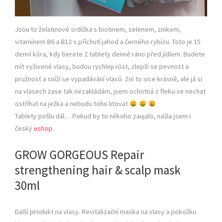
Jsou to želatinové srdíčka s biotinem, selenem, zinkem,
vitamínem B6 a B12 s příchutí jahod a černého rybízu. Toto je 15
denní kůra, kdy berete 2 tablety denně ráno před jídlem. Budete
mít vyživené vlasy, budou rychleji růst, zlepší se pevnost a
pružnost a sníží se vypadávání vlasů. Zní to sice krásně, ale já si
na vlasech zase tak nezakládám, jsem ochotná z fleku se nechat
ostříhat na ježka a nebudu toho litovat
Tablety pošlu dál… Pokud by to někoho zaujalo, našla jsem i
český
eshop
.
GROW GORGEOUS Repair
strengthening hair & scalp mask
30ml
Další produkt na vlasy. Revitalizační maska na vlasy a pokožku