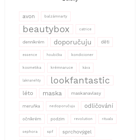
avon
balzámnarty
beautybox
catrice
doporučuju
děti
denníkrém
kondicioner
essence
houbička
kosmetika
krémnaruce
káva
lookfantastic
laknanehty
maska
léto
maskanavlasy
odličování
meruňka
nedoporučuju
očníkrém
podzim
revolution
rituals
sprchovýgel
sephora
spf