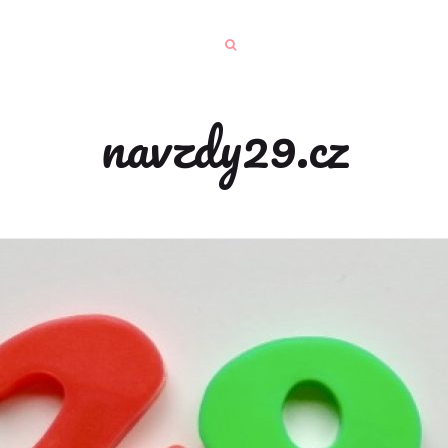
navzdy29.cz