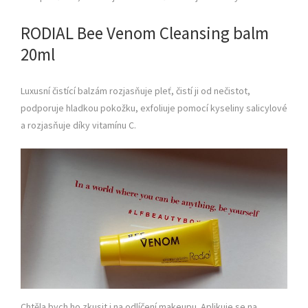
RODIAL Bee Venom Cleansing balm
20ml
Luxusní čistící balzám rozjasňuje pleť, čistí ji od nečistot,
podporuje hladkou pokožku, exfoliuje pomocí kyseliny salicylové
a rozjasňuje díky vitamínu C.
Chtěla bych ho zkusit i na odlíčení makeupu. Aplikuje se na