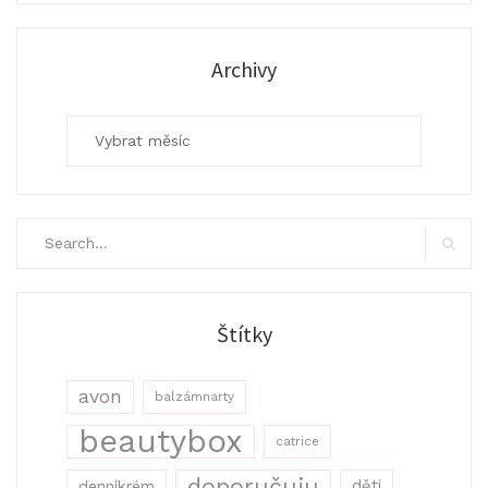
Archivy
Archivy
Search
for:
Search
Štítky
avon
balzámnarty
beautybox
catrice
doporučuju
děti
denníkrém