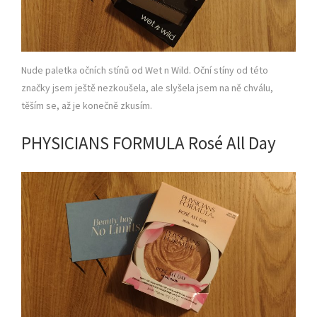
Nude paletka očních stínů od Wet n Wild. Oční stíny od této
značky jsem ještě nezkoušela, ale slyšela jsem na ně chválu,
těším se, až je konečně zkusím.
PHYSICIANS FORMULA Rosé All Day