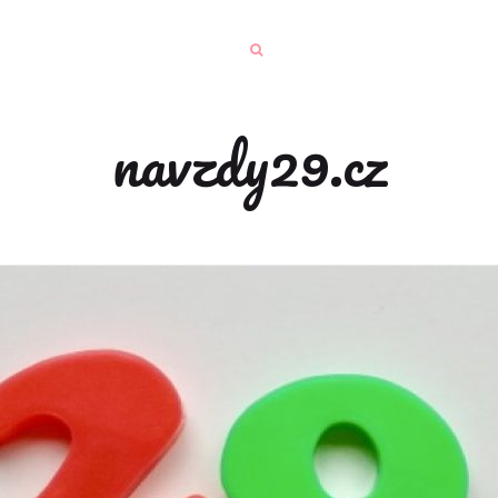
navzdy29.cz