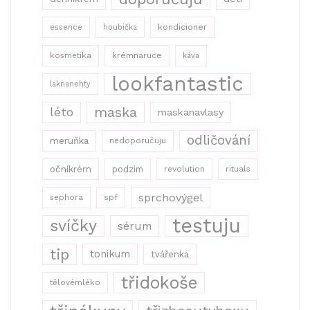
kondicioner
essence
houbička
kosmetika
krémnaruce
káva
lookfantastic
laknanehty
maska
léto
maskanavlasy
odličování
meruňka
nedoporučuju
očníkrém
podzim
revolution
rituals
sprchovýgel
sephora
spf
testuju
svíčky
sérum
tip
tonikum
tvářenka
třidokoše
tělovémléko