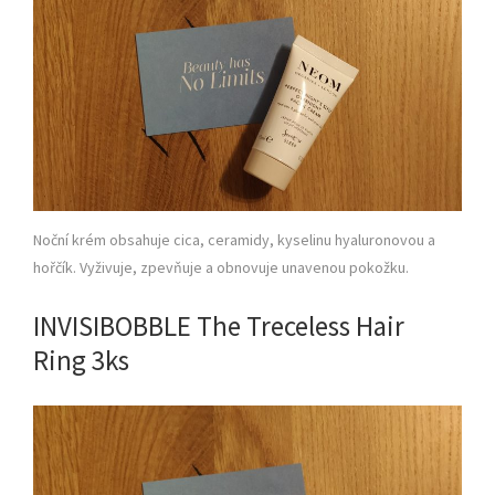
Noční krém obsahuje cica, ceramidy, kyselinu hyaluronovou a
hořčík. Vyživuje, zpevňuje a obnovuje unavenou pokožku.
INVISIBOBBLE The Treceless Hair
Ring 3ks