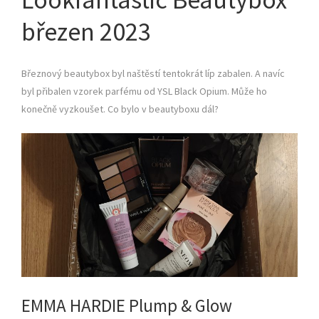
březen 2023
Březnový beautybox byl naštěstí tentokrát líp zabalen. A navíc
byl přibalen vzorek parfému od YSL Black Opium. Může ho
konečně vyzkoušet. Co bylo v beautyboxu dál?
EMMA HARDIE Plump & Glow