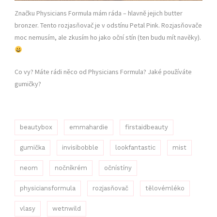
Značku Physicians Formula mám ráda – hlavně jejich butter
bronzer. Tento rozjasňovač je v odstínu Petal Pink. Rozjasňovače
moc nemusím, ale zkusím ho jako oční stín (ten budu mít navěky).
Co vy? Máte rádi něco od Physicians Formula? Jaké používáte
gumičky?
beautybox
emmahardie
firstaidbeauty
gumička
invisibobble
lookfantastic
mist
neom
nočníkrém
očnístíny
physiciansformula
rozjasňovač
tělovémléko
vlasy
wetnwild