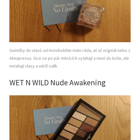
Gumičky do vlasů od Invisibobble mám ráda, ať už originál nebo z
Aliexpressu. Sice se po pár měsících vytahají a musí do koše, ale
netahají vlasy a udrží culík.
WET N WILD Nude Awakening