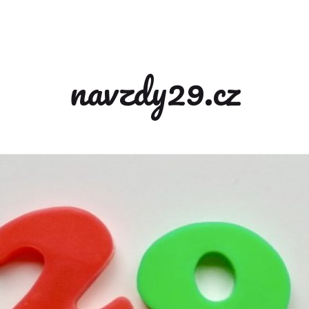
navzdy29.cz