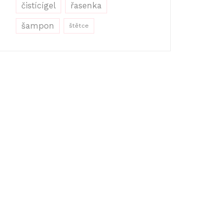
řasenka
čistícígel
šampon
štětce