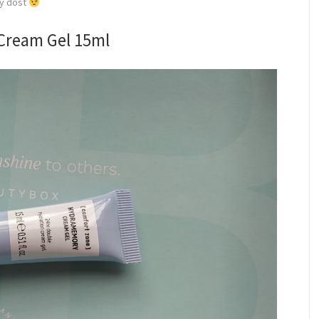
dy dost
ream Gel 15ml