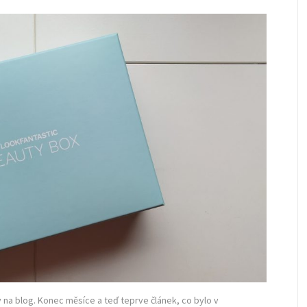
 na blog. Konec měsíce a teď teprve článek, co bylo v