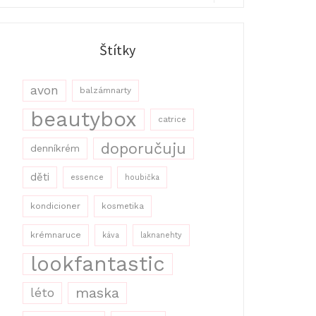
r:
Search
Štítky
avon
balzámnarty
beautybox
catrice
doporučuju
denníkrém
děti
essence
houbička
kondicioner
kosmetika
krémnaruce
káva
laknanehty
lookfantastic
maska
léto