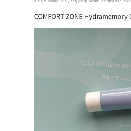
oleje z levandule a ylang ylang. Krémů na ruce není nik
COMFORT ZONE Hydramemory C