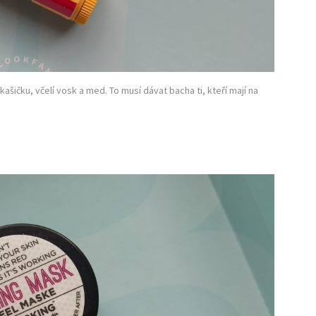
šičku, včelí vosk a med. To musí dávat bacha ti, kteří mají na