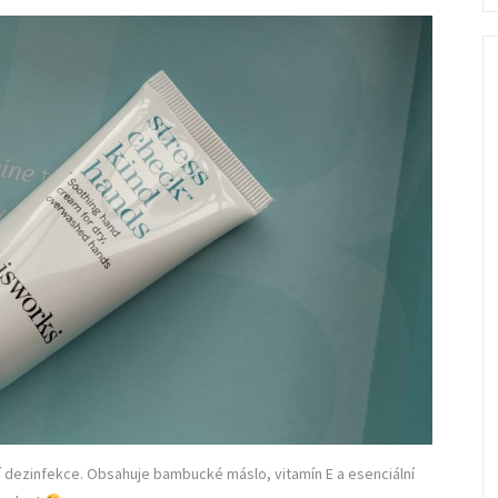
fo
ní dezinfekce. Obsahuje bambucké máslo, vitamín E a esenciální