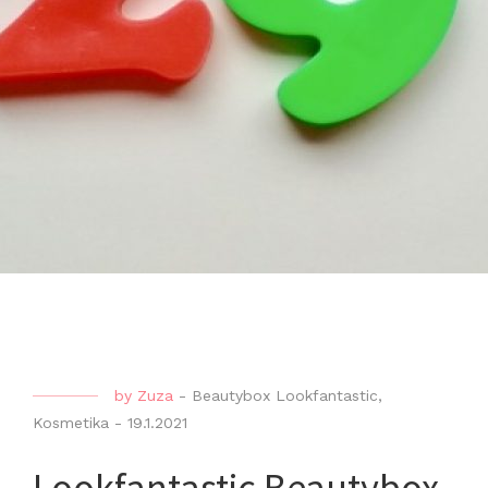
by
Zuza
-
Beautybox Lookfantastic
,
Kosmetika
-
19.1.2021
Lookfantastic Beautybox