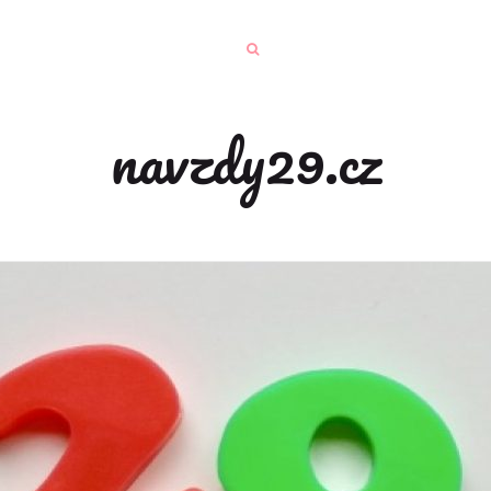
navzdy29.cz