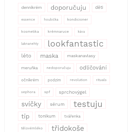
doporučuju
děti
denníkrém
kondicioner
essence
houbička
kosmetika
krémnaruce
káva
lookfantastic
laknanehty
maska
léto
maskanavlasy
odličování
meruňka
nedoporučuju
očníkrém
podzim
revolution
rituals
sprchovýgel
sephora
spf
testuju
svíčky
sérum
tip
tonikum
tvářenka
třidokoše
tělovémléko