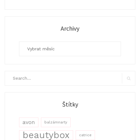
Archivy
Archivy
Search
for:
Search
Štítky
avon
balzámnarty
beautybox
catrice