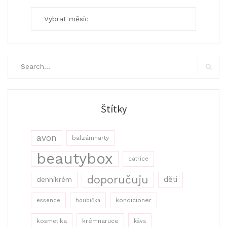
Archivy
Search
for:
Search
Štítky
avon
balzámnarty
beautybox
catrice
doporučuju
děti
denníkrém
kondicioner
essence
houbička
kosmetika
krémnaruce
káva