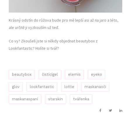
Krásný odstín do růžova bude pro mě lepší asi až na jaro a léto,
ale určitě ji vyzkouším už teď.
Co vy? Zkoušeli jste si někdy objednat beautybox z
Lookfantastic? Holíte si tvář?
beautybox
čistícígel
elemis
eyeko
glov
lookfantastic
lottie
maskanaoči
maskanaspaní
starskin
tvářenka