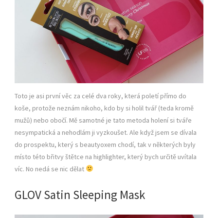
Toto je asi první věc za celé dva roky, která poletí přímo do
koše, protože neznám nikoho, kdo by si holil tvář (teda kromě
mužů) nebo obočí. Mě samotné je tato metoda holení si tváře
nesympatická a nehodlám ji vyzkoušet. Ale když jsem se dívala
do prospektu, který s beautyoxem chodí, tak v některých byly
místo této břitvy štětce na highlighter, který bych určitě uvítala
víc. No nedá se nic dělat
GLOV Satin Sleeping Mask