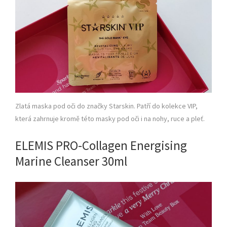
Zlatá maska pod oči do značky Starskin. Patří do kolekce VIP,
která zahrnuje kromě této masky pod oči i na nohy, ruce a pleť.
ELEMIS PRO-Collagen Energising
Marine Cleanser 30ml