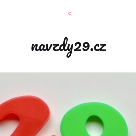
navzdy29.cz