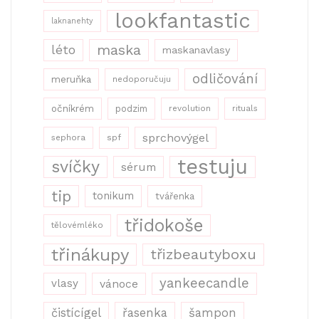
lookfantastic
laknanehty
maska
léto
maskanavlasy
odličování
meruňka
nedoporučuju
očníkrém
podzim
revolution
rituals
sprchovýgel
sephora
spf
testuju
svíčky
sérum
tip
tonikum
tvářenka
třidokoše
tělovémléko
třinákupy
třizbeautyboxu
yankeecandle
vlasy
vánoce
řasenka
šampon
čistícígel