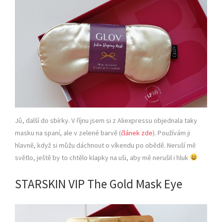
Jů, další do sbírky. V říjnu jsem si z Aliexpressu objednala taky
masku na spaní, ale v zelené barvě (
článek zde
). Používám ji
hlavně, když si můžu dáchnout o víkendu po obědě. Neruší mě
světlo, ještě by to chtělo klapky na uši, aby mě nerušil i hluk
STARSKIN VIP The Gold Mask Eye