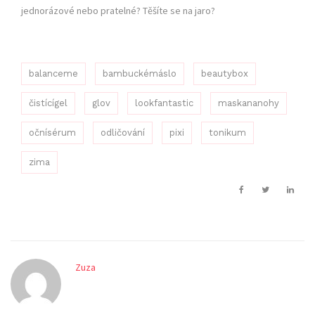
jednorázové nebo pratelné? Těšíte se na jaro?
balanceme
bambuckémáslo
beautybox
čistícígel
glov
lookfantastic
maskananohy
očnísérum
odličování
pixi
tonikum
zima
Zuza