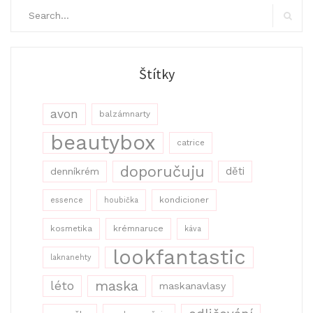
Search
for:
Search
Štítky
avon
balzámnarty
beautybox
catrice
doporučuju
děti
denníkrém
kondicioner
essence
houbička
kosmetika
krémnaruce
káva
lookfantastic
laknanehty
maska
léto
maskanavlasy