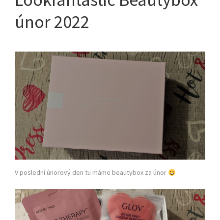
únor 2022
V poslední únorový den tu máme beautybox za únor