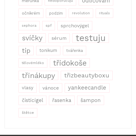
odličování
meruňka
nedoporučuju
očníkrém
podzim
revolution
rituals
sprchovýgel
sephora
spf
testuju
svíčky
sérum
tip
tonikum
tvářenka
třidokoše
tělovémléko
třinákupy
třizbeautyboxu
yankeecandle
vlasy
vánoce
řasenka
šampon
čistícígel
štětce