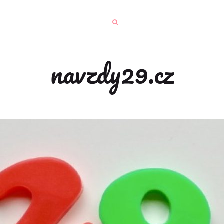
navzdy29.cz