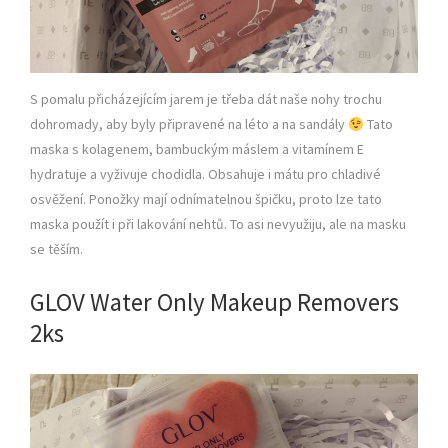
S pomalu přicházejícím jarem je třeba dát naše nohy trochu
dohromady, aby byly připravené na léto a na sandály
Tato
maska s kolagenem, bambuckým máslem a vitamínem E
hydratuje a vyživuje chodidla. Obsahuje i mátu pro chladivé
osvěžení. Ponožky mají odnímatelnou špičku, proto lze tato
maska použít i při lakování nehtů. To asi nevyužiju, ale na masku
se těším.
GLOV Water Only Makeup Removers
2ks