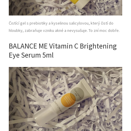
Čistící gel s prebiotiky a kyselinou salicylovou, který čistí do
hloubky, zabraňuje vzniku akné a nevysušuje. To zní moc dobře.
BALANCE ME Vitamin C Brightening
Eye Serum 5ml