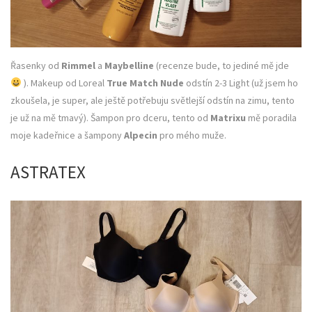
Řasenky od
Rimmel
a
Maybelline
(recenze bude, to jediné mě jde
). Makeup od Loreal
True Match Nude
odstín 2-3 Light (už jsem ho
zkoušela, je super, ale ještě potřebuju světlejší odstín na zimu, tento
je už na mě tmavý). Šampon pro dceru, tento od
Matrixu
mě poradila
moje kadeřnice a šampony
Alpecin
pro mého muže.
ASTRATEX