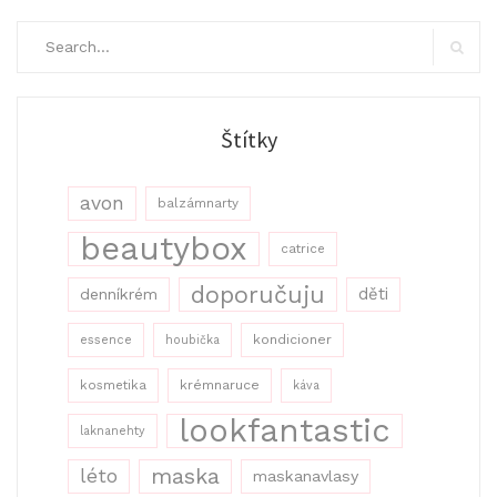
Search
for:
Search
Štítky
avon
balzámnarty
beautybox
catrice
doporučuju
děti
denníkrém
kondicioner
essence
houbička
kosmetika
krémnaruce
káva
lookfantastic
laknanehty
maska
léto
maskanavlasy