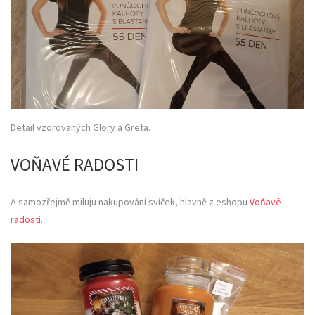
Detail vzorovaných Glory a Greta.
VOŇAVÉ RADOSTI
A samozřejmě miluju nakupování svíček, hlavně z eshopu
Voňavé
radosti
.