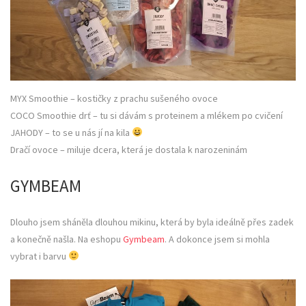
MYX Smoothie – kostičky z prachu sušeného ovoce
COCO Smoothie drť – tu si dávám s proteinem a mlékem po cvičení
JAHODY – to se u nás jí na kila
Dračí ovoce – miluje dcera, která je dostala k narozeninám
GYMBEAM
Dlouho jsem sháněla dlouhou mikinu, která by byla ideálně přes zadek
a konečně našla. Na eshopu
Gymbeam
. A dokonce jsem si mohla
vybrat i barvu