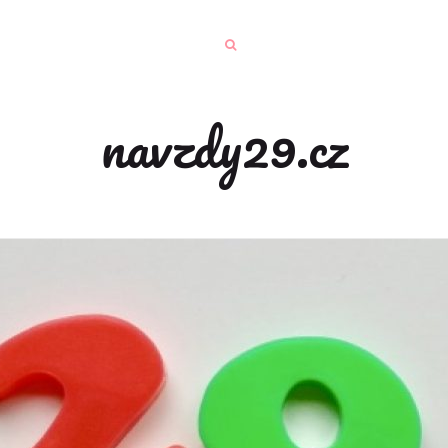
navzdy29.cz