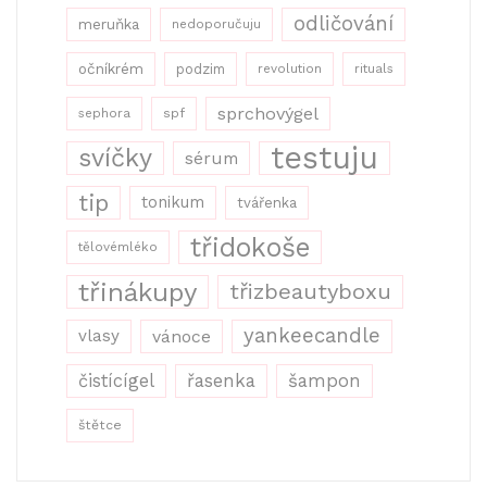
odličování
meruňka
nedoporučuju
očníkrém
podzim
revolution
rituals
sprchovýgel
sephora
spf
testuju
svíčky
sérum
tip
tonikum
tvářenka
třidokoše
tělovémléko
třinákupy
třizbeautyboxu
yankeecandle
vlasy
vánoce
řasenka
šampon
čistícígel
štětce