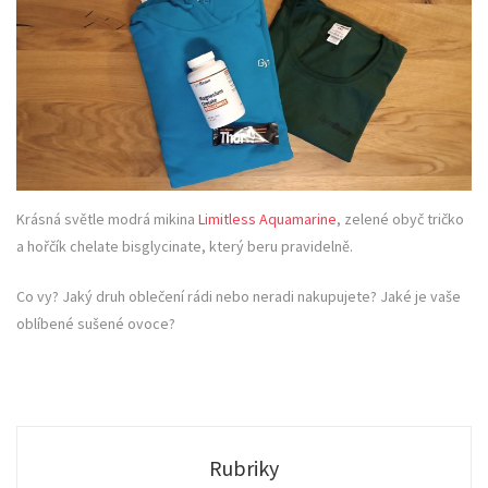
Krásná světle modrá mikina
Limitless Aquamarine
, zelené obyč tričko
a hořčík chelate bisglycinate, který beru pravidelně.
Co vy? Jaký druh oblečení rádi nebo neradi nakupujete? Jaké je vaše
oblíbené sušené ovoce?
Rubriky