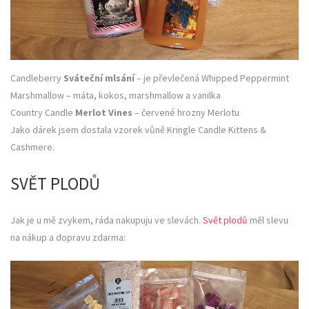
Candleberry
Sváteční mlsání
– je převlečená Whipped Peppermint
Marshmallow – máta, kokos, marshmallow a vanilka
Country Candle
Merlot Vines
– červené hrozny Merlotu
Jako dárek jsem dostala vzorek vůně Kringle Candle Kittens &
Cashmere.
SVĚT PLODŮ
Jak je u mě zvykem, ráda nakupuju ve slevách.
Svět plodů
měl slevu
na nákup a dopravu zdarma: