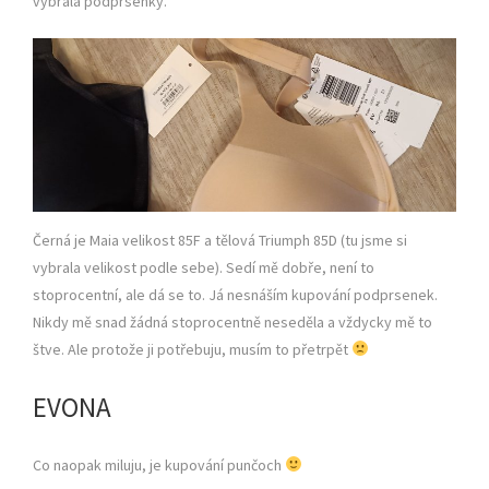
vybrala podprsenky.
Černá je Maia velikost 85F a tělová Triumph 85D (tu jsme si
vybrala velikost podle sebe). Sedí mě dobře, není to
stoprocentní, ale dá se to. Já nesnáším kupování podprsenek.
Nikdy mě snad žádná stoprocentně neseděla a vždycky mě to
štve. Ale protože ji potřebuju, musím to přetrpět
EVONA
Co naopak miluju, je kupování punčoch