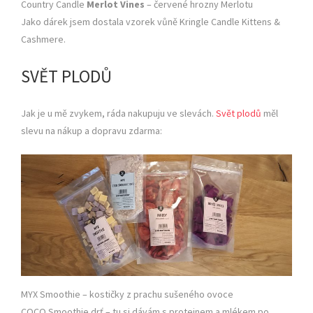
Country Candle
Merlot Vines
– červené hrozny Merlotu
Jako dárek jsem dostala vzorek vůně Kringle Candle Kittens &
Cashmere.
SVĚT PLODŮ
Jak je u mě zvykem, ráda nakupuju ve slevách.
Svět plodů
měl
slevu na nákup a dopravu zdarma:
MYX Smoothie – kostičky z prachu sušeného ovoce
COCO Smoothie drť – tu si dávám s proteinem a mlékem po