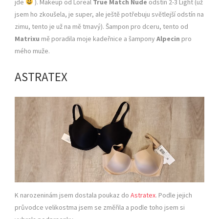
jde
). Makeup od Loreal
True Match Nude
odstín 2-3 Light (už
jsem ho zkoušela, je super, ale ještě potřebuju světlejší odstín na
zimu, tento je už na mě tmavý). Šampon pro dceru, tento od
Matrixu
mě poradila moje kadeřnice a šampony
Alpecin
pro
mého muže.
ASTRATEX
K narozeninám jsem dostala poukaz do
Astratex
. Podle jejich
průvodce velikostma jsem se změřila a podle toho jsem si