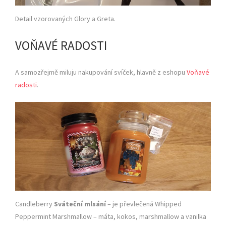
Detail vzorovaných Glory a Greta.
VOŇAVÉ RADOSTI
A samozřejmě miluju nakupování svíček, hlavně z eshopu
Voňavé
radosti
.
Candleberry
Sváteční mlsání
– je převlečená Whipped
Peppermint Marshmallow – máta, kokos, marshmallow a vanilka