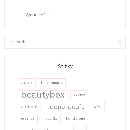
Archivy
Search
for:
Search
Štítky
avon
balzámnarty
beautybox
catrice
doporučuju
děti
denníkrém
kondicioner
essence
houbička