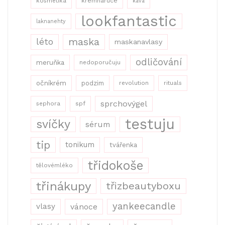
kosmetika
krémnaruce
káva
lookfantastic
laknanehty
maska
léto
maskanavlasy
odličování
meruňka
nedoporučuju
očníkrém
podzim
revolution
rituals
sprchovýgel
sephora
spf
testuju
svíčky
sérum
tip
tonikum
tvářenka
třidokoše
tělovémléko
třinákupy
třizbeautyboxu
yankeecandle
vlasy
vánoce