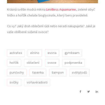
Krásná světle modrá mikina
Limitless Aquamarine
, zelené obyč
tričko a hořčík chelate bisglycinate, který beru pravidelně.
Co vy? Jaký druh oblečení rádi nebo neradi nakupujete? Jaké je
vaše oblíbené sušené ovoce?
astratex
elnino
evona
gymbeam
hořčík
oblečení
ovoce
podprsenka
punčochy
řasenka
šampon
světplodů
svíčky
voňavéradosti