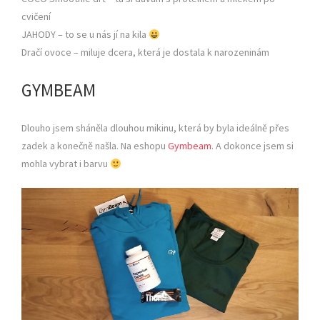
cvičení
JAHODY – to se u nás jí na kila
Dračí ovoce – miluje dcera, která je dostala k narozeninám
GYMBEAM
Dlouho jsem sháněla dlouhou mikinu, která by byla ideálně přes
zadek a konečně našla. Na eshopu
Gymbeam
. A dokonce jsem si
mohla vybrat i barvu