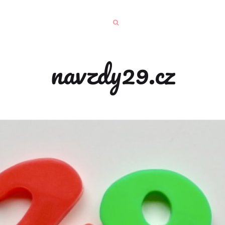
navzdy29.cz