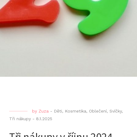
by
Zuza
-
Děti
,
Kosmetika
,
Oblečení
,
Svíčky
,
Tři nákupy
-
8.1.2025
Tři nákupy v říjnu 2024