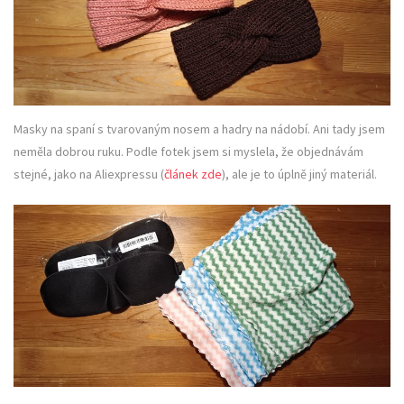
Masky na spaní s tvarovaným nosem a hadry na nádobí. Ani tady jsem
neměla dobrou ruku. Podle fotek jsem si myslela, že objednávám
stejné, jako na Aliexpressu (
článek zde
), ale je to úplně jiný materiál.