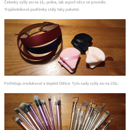
Čelenky vyšly asi na 18,- jedna, tak aspoň něco se povedlo.
Trojúhelníkové pudřenky stály taky pakatel.
Potřebuju zredukovat a doplnit štětce. Tyto sady vyšly asi na 150,-