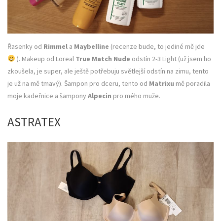
Řasenky od
Rimmel
a
Maybelline
(recenze bude, to jediné mě jde
). Makeup od Loreal
True Match Nude
odstín 2-3 Light (už jsem ho
zkoušela, je super, ale ještě potřebuju světlejší odstín na zimu, tento
je už na mě tmavý). Šampon pro dceru, tento od
Matrixu
mě poradila
moje kadeřnice a šampony
Alpecin
pro mého muže.
ASTRATEX