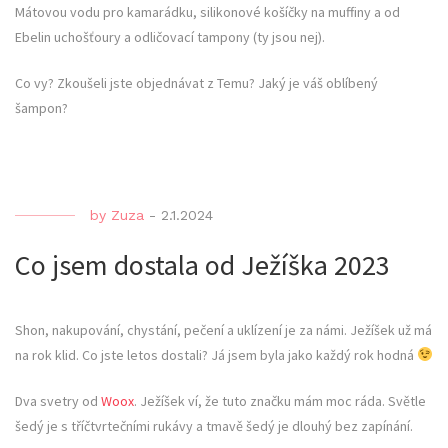
Mátovou vodu pro kamarádku, silikonové košíčky na muffiny a od
Ebelin uchošťoury a odličovací tampony (ty jsou nej).
Co vy? Zkoušeli jste objednávat z Temu? Jaký je váš oblíbený
šampon?
by
Zuza
-
2.1.2024
Co jsem dostala od Ježíška 2023
Shon, nakupování, chystání, pečení a uklízení je za námi. Ježíšek už má
na rok klid. Co jste letos dostali? Já jsem byla jako každý rok hodná
Dva svetry od
Woox
. Ježíšek ví, že tuto značku mám moc ráda. Světle
šedý je s tříčtvrtečními rukávy a tmavě šedý je dlouhý bez zapínání.