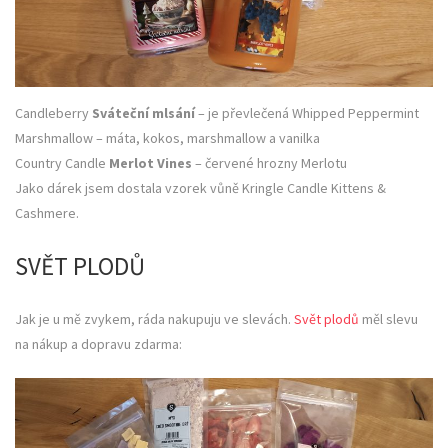
Candleberry
Sváteční mlsání
– je převlečená Whipped Peppermint
Marshmallow – máta, kokos, marshmallow a vanilka
Country Candle
Merlot Vines
– červené hrozny Merlotu
Jako dárek jsem dostala vzorek vůně Kringle Candle Kittens &
Cashmere.
SVĚT PLODŮ
Jak je u mě zvykem, ráda nakupuju ve slevách.
Svět plodů
měl slevu
na nákup a dopravu zdarma: