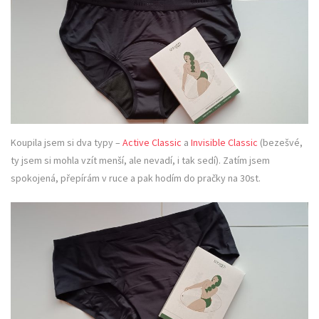
Koupila jsem si dva typy –
Active Classic
a
Invisible Classic
(bezešvé,
ty jsem si mohla vzít menší, ale nevadí, i tak sedí). Zatím jsem
spokojená, přepírám v ruce a pak hodím do pračky na 30st.