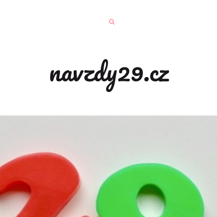
navzdy29.cz