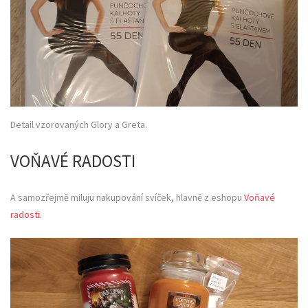
Detail vzorovaných Glory a Greta.
VOŇAVÉ RADOSTI
A samozřejmě miluju nakupování svíček, hlavně z eshopu
Voňavé
radosti
.