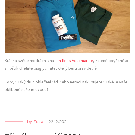
Krásná světle modrá mikina
Limitless Aquamarine
, zelené obyč tričko
a hořčík chelate bisglycinate, který beru pravidelně.
Co vy? Jaký druh oblečení rádi nebo neradi nakupujete? Jaké je vaše
oblíbené sušené ovoce?
by
Zuza
-
22.12.2024