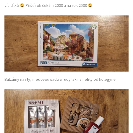
víc dílků
Příští rok čekám 2000 a na rok 2500
Balzámy na rty, medovou sadu a rudý lak na nehty od kolegyně.