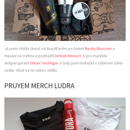
Já jsem chtěla zkusit od BusyB krém po holení
Becky Blossom
a
mazání na stehna a podňadří
Antirub Move It
. A pro manžela
antiperspirant
Urban Twofinger
a tady jsem bohužel s výběrem šáhla
vedle. Vůně se mi vůbec nelíbí.
PRUYEM MERCH LUDRA