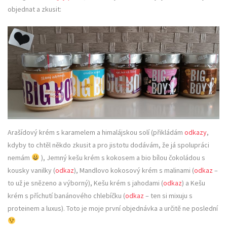
objednat a zkusit:
Arašídový krém s karamelem a himalájskou solí (přikládám
odkazy
,
kdyby to chtěl někdo zkusit a pro jistotu dodávám, že já spolupráci
nemám
), Jemný kešu krém s kokosem a bio bílou čokoládou s
kousky vanilky (
odkaz
), Mandlovo kokosový krém s malinami (
odkaz
–
to už je snězeno a výborný), Kešu krém s jahodami (
odkaz
) a Kešu
krém s příchutí banánového chlebíčku (
odkaz
– ten si mixuju s
proteinem a luxus). Toto je moje první objednávka a určitě ne poslední