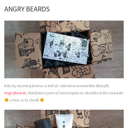
ANGRY BEARDS
Kdo by neznal pánskou a teď už i dámskou kosmetiku (BusyB)
AngryBeards
. Manželovi jsem už loni koupila na zkoušku krém na koule
a moc si to chválí