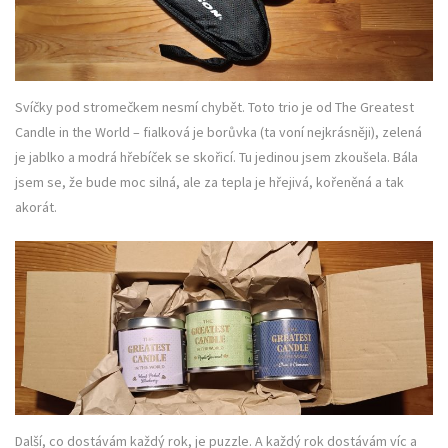
Svíčky pod stromečkem nesmí chybět. Toto trio je od The Greatest
Candle in the World – fialková je borůvka (ta voní nejkrásněji), zelená
je jablko a modrá hřebíček se skořicí. Tu jedinou jsem zkoušela. Bála
jsem se, že bude moc silná, ale za tepla je hřejivá, kořeněná a tak
akorát.
Další, co dostávám každý rok, je puzzle. A každý rok dostávám víc a