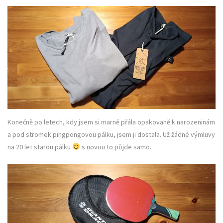
Konečně po letech, kdy jsem si marně přála opakovaně k narozeninám
a pod stromek pingpongovou pálku, jsem ji dostala. Už žádné výmluvy
na 20 let starou pálku
s novou to půjde samo.