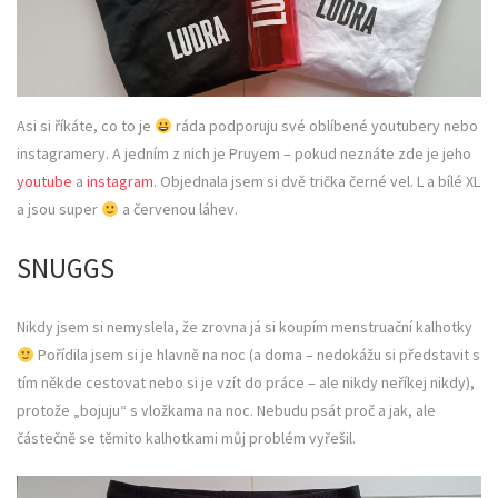
Asi si říkáte, co to je
ráda podporuju své oblíbené youtubery nebo
instagramery. A jedním z nich je Pruyem – pokud neznáte zde je jeho
youtube
a
instagram
. Objednala jsem si dvě trička černé vel. L a bílé XL
a jsou super
a červenou láhev.
SNUGGS
Nikdy jsem si nemyslela, že zrovna já si koupím menstruační kalhotky
Pořídila jsem si je hlavně na noc (a doma – nedokážu si představit s
tím někde cestovat nebo si je vzít do práce – ale nikdy neříkej nikdy),
protože „bojuju“ s vložkama na noc. Nebudu psát proč a jak, ale
částečně se těmito kalhotkami můj problém vyřešil.