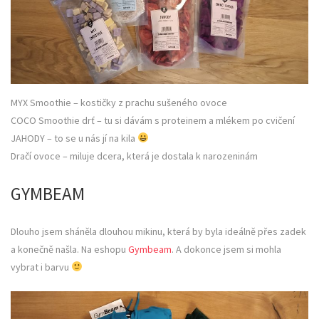
MYX Smoothie – kostičky z prachu sušeného ovoce
COCO Smoothie drť – tu si dávám s proteinem a mlékem po cvičení
JAHODY – to se u nás jí na kila
Dračí ovoce – miluje dcera, která je dostala k narozeninám
GYMBEAM
Dlouho jsem sháněla dlouhou mikinu, která by byla ideálně přes zadek
a konečně našla. Na eshopu
Gymbeam
. A dokonce jsem si mohla
vybrat i barvu