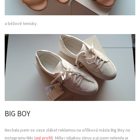
a béžové tenisky.
BIG BOY
Nechala jsem se zase zlákat reklamou na oříšková másla Big Boy na
instagramu Niki (
její profil
). Měla i nějakou slevu a já jsem nelenila je