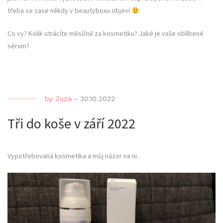
třeba se zase někdy v beautyboxu objeví
Co vy? Kolik utrácíte měsíčně za kosmetiku? Jaké je vaše oblíbené
sérum?
by
Zuza
-
30.10.2022
Tři do koše v září 2022
Vypotřebovaná kosmetika a můj názor na ni.