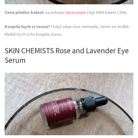
Cena plného balení:
na eshopu
Vava-voom
stojí 30ml balení 1390,-
Koupila bych si znovu?
I když oleje moc nemusím, tento se mi líbil.
Klidně bych si ho koupila znovu.
SKIN CHEMISTS Rose and Lavender Eye
Serum