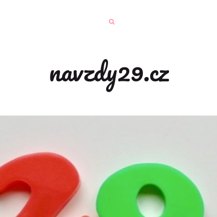
navzdy29.cz