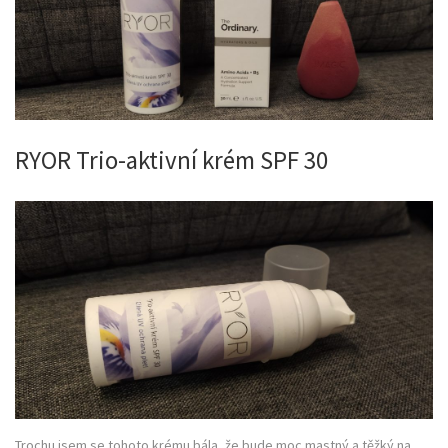
RYOR Trio-aktivní krém SPF 30
Trochu jsem se tohoto krému bála, že bude moc mastný a těžký na