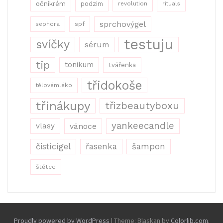
očníkrém
podzim
revolution
rituals
sprchovýgel
sephora
spf
testuju
svíčky
sérum
tip
tonikum
tvářenka
třidokoše
tělovémléko
třinákupy
třizbeautyboxu
yankeecandle
vlasy
vánoce
řasenka
šampon
čistícígel
štětce
Proudly powered by WordPress
|
Theme: Blaskan by
Colorlib.com
.