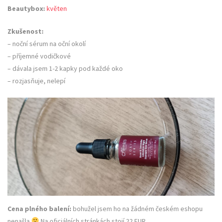
Beautybox:
květen
Zkušenost:
– noční sérum na oční okolí
– příjemné vodičkové
– dávala jsem 1-2 kapky pod každé oko
– rozjasňuje, nelepí
Cena plného balení:
bohužel jsem ho na žádném českém eshopu
nenašla
Na oficiálních stránkách stojí 22 EUR.