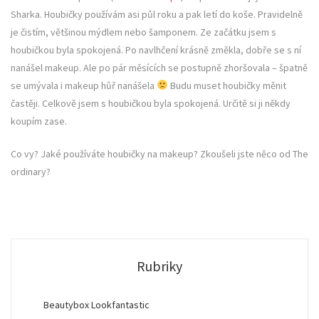
Sharka. Houbičky používám asi půl roku a pak letí do koše. Pravidelně
je čistím, většinou mýdlem nebo šamponem. Ze začátku jsem s
houbičkou byla spokojená. Po navlhčení krásně změkla, dobře se s ní
nanášel makeup. Ale po pár měsících se postupně zhoršovala – špatně
se umývala i makeup hůř nanášela
Budu muset houbičky měnit
častěji. Celkově jsem s houbičkou byla spokojená. Určitě si ji někdy
koupím zase.
Co vy? Jaké používáte houbičky na makeup? Zkoušeli jste něco od The
ordinary?
Rubriky
Beautybox Lookfantastic