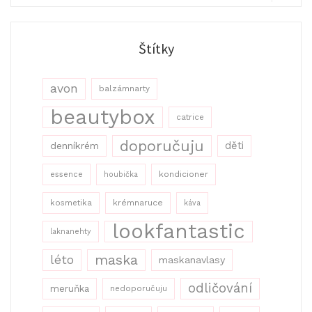
Search
Štítky
avon
balzámnarty
beautybox
catrice
doporučuju
děti
denníkrém
kondicioner
essence
houbička
kosmetika
krémnaruce
káva
lookfantastic
laknanehty
maska
léto
maskanavlasy
odličování
meruňka
nedoporučuju