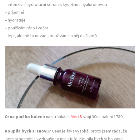
– intenzivní hydratační sérum s kyselinou hyaluronovou
– příjemné
– hydratuje
– používám ráno i večer
– lepí, ale mě to nevadí, používám na něj další péči
Cena plného balení:
na stránkách
Medi8
stojí 30ml balení 1780,-
Koupila bych si znovu?
Cena je fakt vysoká, proto jsem ráda, že
jsem si ho mohla vyzkoušet v miniatuře. Koupila bych si ho zase…