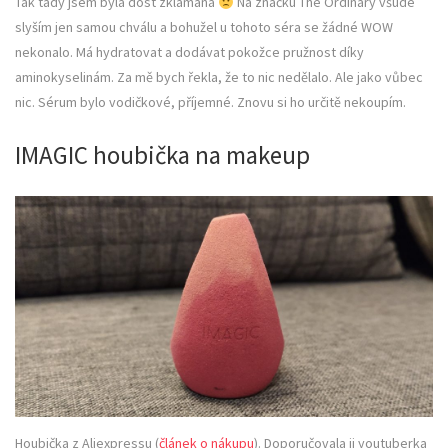
Tak tady jsem byla dost zklamaná
Na značku The Ordinary všude
slyším jen samou chválu a bohužel u tohoto séra se žádné WOW
nekonalo. Má hydratovat a dodávat pokožce pružnost díky
aminokyselinám. Za mě bych řekla, že to nic nedělalo. Ale jako vůbec
nic. Sérum bylo vodičkové, příjemné. Znovu si ho určitě nekoupím.
IMAGIC houbička na makeup
Houbička z Aliexpressu (
článek o nákupu
). Doporučovala ji youtuberka