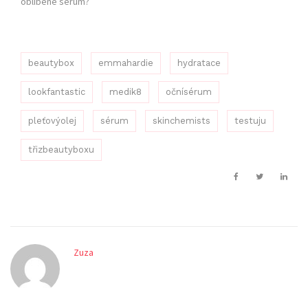
oblíbené sérum?
beautybox
emmahardie
hydratace
lookfantastic
medik8
očnísérum
pleťovýolej
sérum
skinchemists
testuju
třizbeautyboxu
Zuza