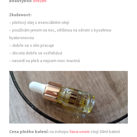
Beautybox:
březen
Zkušenost:
– pleťový olej s esenciálními oleji
– používám jenom na noc, většinou na sérum s kyselinou
hyaluronovou
– dobře se s ním pracuje
– docela dobře se vstřebává
– nesedí na pleti a nejsem moc mastná
Cena plného balení:
na eshopu
Vava-voom
stojí 30ml balení