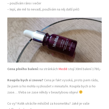
– používám ráno i večer
– lepí, ale mě to nevadí, používám na něj další péči
Cena plného balení:
na stránkách
Medi8
stojí 30ml balení 1780,-
Koupila bych si znovu?
Cena je fakt vysoká, proto jsem ráda,
že jsem si ho mohla vyzkoušet v miniatuře. Koupila bych si ho
zase… třeba se zase někdy v beautyboxu objeví
Co vy? Kolik utrácíte měsíčně za kosmetiku? Jaké je vaše