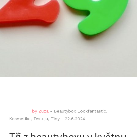
by
Zuza
-
Beautybox Lookfantastic
,
Kosmetika
,
Testuju
,
Tipy
-
22.6.2024
Tři z beautyboxu v květnu