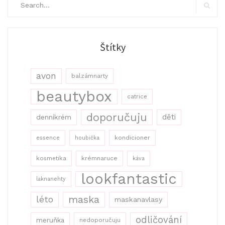
for:
Search
Štítky
avon
balzámnarty
beautybox
catrice
doporučuju
děti
denníkrém
kondicioner
essence
houbička
kosmetika
krémnaruce
káva
lookfantastic
laknanehty
maska
léto
maskanavlasy
odličování
meruňka
nedoporučuju