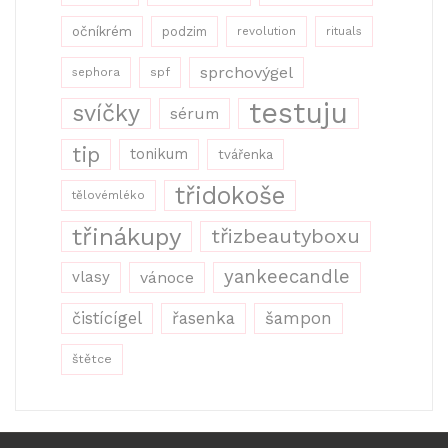
očníkrém
podzim
revolution
rituals
sprchovýgel
sephora
spf
testuju
svíčky
sérum
tip
tonikum
tvářenka
třidokoše
tělovémléko
třinákupy
třizbeautyboxu
yankeecandle
vlasy
vánoce
řasenka
šampon
čistícígel
štětce