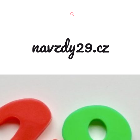
navzdy29.cz