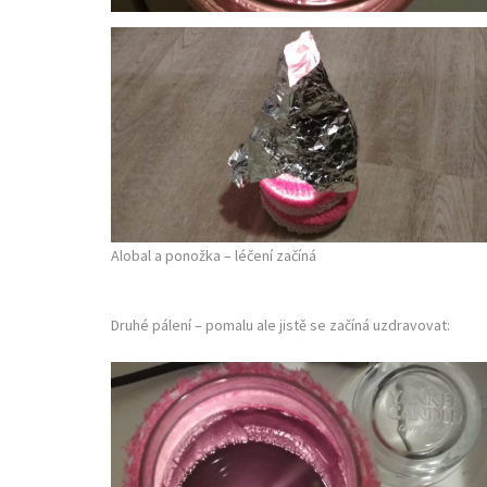
Alobal a ponožka – léčení začíná
Druhé pálení – pomalu ale jistě se začíná uzdravovat: