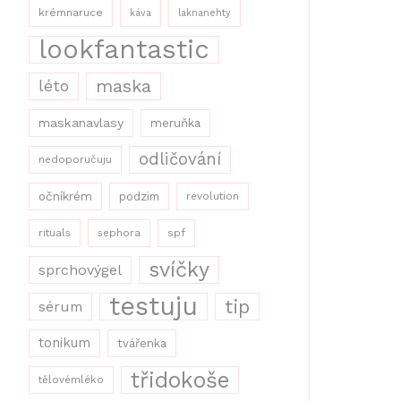
krémnaruce
káva
laknanehty
lookfantastic
maska
léto
maskanavlasy
meruňka
odličování
nedoporučuju
očníkrém
podzim
revolution
rituals
sephora
spf
svíčky
sprchovýgel
testuju
tip
sérum
tonikum
tvářenka
třidokoše
tělovémléko