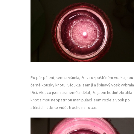
Po pár pálení jsem si všimla, že v rozpuštěném vosku jsou
černé kousky knotu. Sfoukla jsem ji a špinavý vosk vybrala
lžící. Ale, co jsem asi neměla dělat, že jsem hodně zkrátila
knot a mou neopatrnou manipulací jsem rozlela vosk po
stěnách. Jde to vidět trochu na fotce.