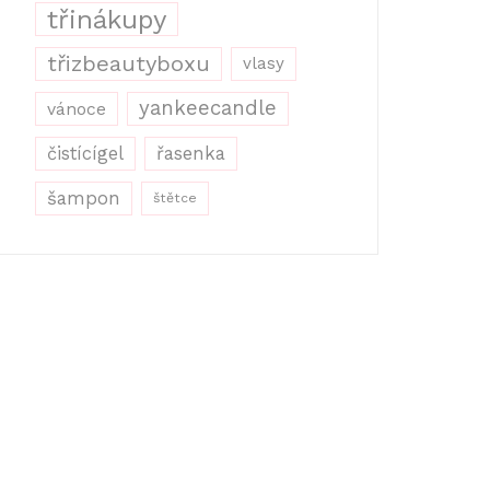
třinákupy
třizbeautyboxu
vlasy
yankeecandle
vánoce
řasenka
čistícígel
šampon
štětce