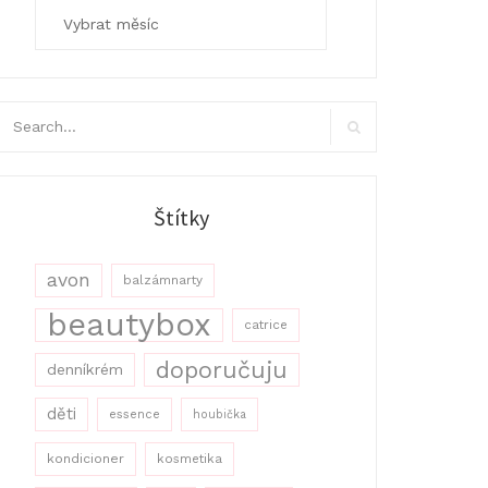
Archivy
arch
r:
Search
Štítky
avon
balzámnarty
beautybox
catrice
doporučuju
denníkrém
děti
essence
houbička
kondicioner
kosmetika