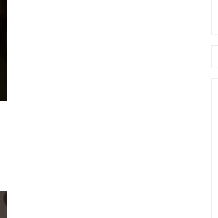
Se
fo