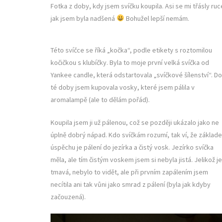
Fotka z doby, kdy jsem svíčku koupila. Asi se mi třásly ruc
jak jsem byla nadšená
Bohužel lepší nemám.
Této svíčce se říká „kočka“, podle etikety s roztomilou
kočičkou s klubíčky. Byla to moje první velká svíčka od
Yankee candle, která odstartovala „svíčkové šílenství“. Do
té doby jsem kupovala vosky, které jsem pálila v
aromalampě (ale to dělám pořád).
Koupila jsem ji už pálenou, což se později ukázalo jako ne
úplně dobrý nápad. Kdo svíčkám rozumí, tak ví, že základ
úspěchu je pálení do jezírka a čistý vosk. Jezírko svíčka
měla, ale tím čistým voskem jsem si nebyla jistá. Jelikož je
tmavá, nebylo to vidět, ale při prvním zapálením jsem
necítila ani tak vůni jako smrad z pálení (byla jak kdyby
začouzená).