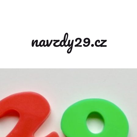
navzdy29.cz