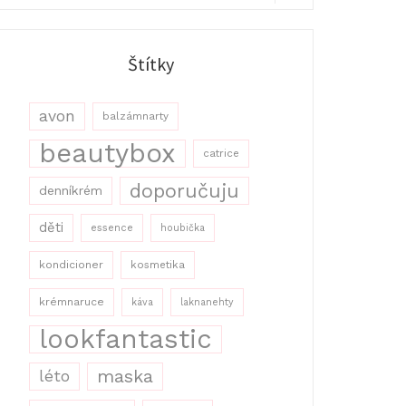
r:
Search
Štítky
avon
balzámnarty
beautybox
catrice
doporučuju
denníkrém
děti
essence
houbička
kondicioner
kosmetika
krémnaruce
káva
laknanehty
lookfantastic
maska
léto