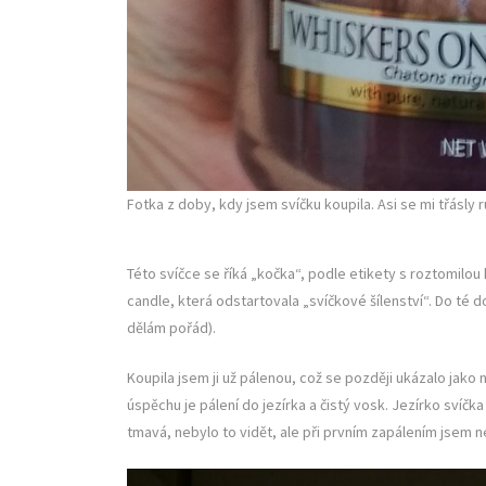
Fotka z doby, kdy jsem svíčku koupila. Asi se mi třásly
Této svíčce se říká „kočka“, podle etikety s roztomilou 
candle, která odstartovala „svíčkové šílenství“. Do té 
dělám pořád).
Koupila jsem ji už pálenou, což se později ukázalo jako
úspěchu je pálení do jezírka a čistý vosk. Jezírko svíčka
tmavá, nebylo to vidět, ale při prvním zapálením jsem ne