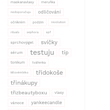
maskanavlasy
meruňka
odličování
nedoporučuju
očníkrém
podzim
revolution
rituals
sephora
spf
svíčky
sprchovýgel
testuju
tip
sérum
tonikum
tvářenka
třidokoše
tělovémléko
třinákupy
třizbeautyboxu
vlasy
yankeecandle
vánoce