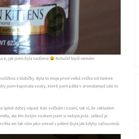
 ruce, jak jsem byla nadšená
Bohužel lepší nemám.
kočičkou s klubíčky. Byla to moje první velká svíčka od Yankee
doby jsem kupovala vosky, které jsem pálila v aromalampě (ale to
 ne úplně dobrý nápad. Kdo svíčkám rozumí, tak ví, že základem
 měla, ale tím čistým voskem jsem si nebyla jistá. Jelikož je
cítila ani tak vůni jako smrad z pálení (byla jak kdyby začouzená).
Se