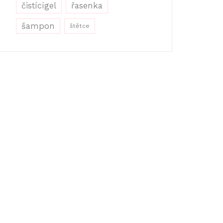
řasenka
čistícígel
šampon
štětce