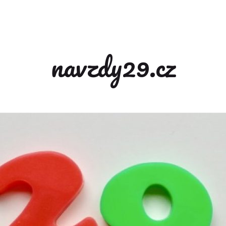
navzdy29.cz