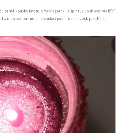
u černé kousky knotu. Sfoukla jsem ji a špinavý vosk vybrala lžící.
knot a mou neopatrnou manipulací jsem rozlela vosk po stěnách.