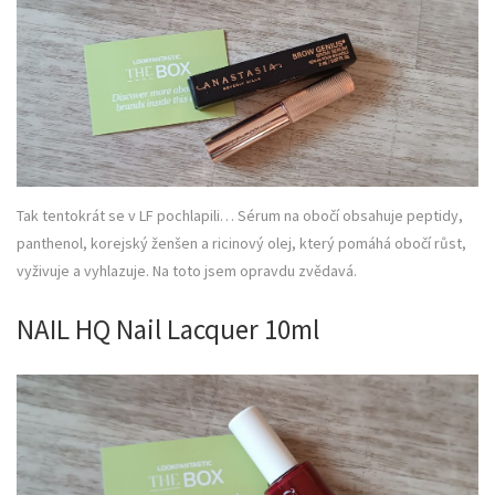
Tak tentokrát se v LF pochlapili… Sérum na obočí obsahuje peptidy,
panthenol, korejský ženšen a ricinový olej, který pomáhá obočí růst,
vyživuje a vyhlazuje. Na toto jsem opravdu zvědavá.
NAIL HQ Nail Lacquer 10ml