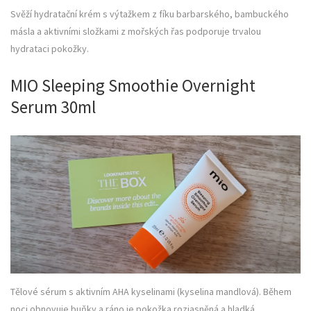
Svěží hydratační krém s výtažkem z fíku barbarského, bambuckého
másla a aktivními složkami z mořských řas podporuje trvalou
hydrataci pokožky.
MIO Sleeping Smoothie Overnight
Serum 30ml
Tělové sérum s aktivním AHA kyselinami (kyselina mandlová). Během
noci obnovuje buňky a ráno je pokožka rozjasněná a hladká.