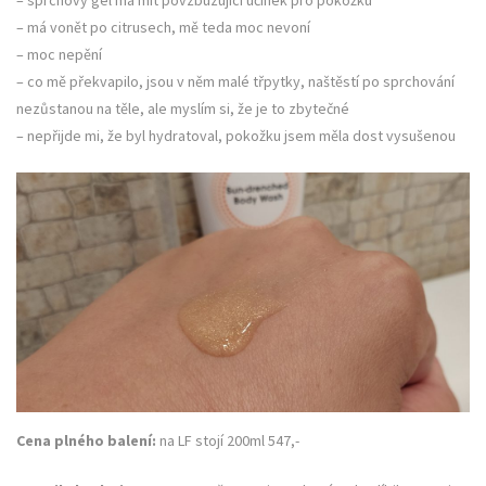
– sprchový gel má mít povzbuzující účinek pro pokožku
– má vonět po citrusech, mě teda moc nevoní
– moc nepění
– co mě překvapilo, jsou v něm malé třpytky, naštěstí po sprchování
nezůstanou na těle, ale myslím si, že je to zbytečné
– nepřijde mi, že byl hydratoval, pokožku jsem měla dost vysušenou
Cena plného balení:
na LF stojí 200ml 547,-