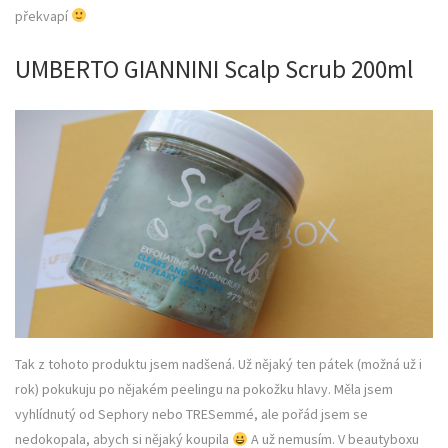
překvapí
UMBERTO GIANNINI Scalp Scrub 200ml
Tak z tohoto produktu jsem nadšená. Už nějaký ten pátek (možná už i
rok) pokukuju po nějakém peelingu na pokožku hlavy. Měla jsem
vyhlídnutý od Sephory nebo TRESemmé, ale pořád jsem se
nedokopala, abych si nějaký koupila
A už nemusím. V beautyboxu