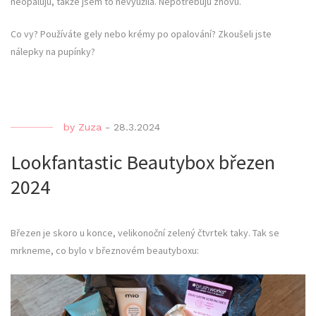
neopaluju, takže jsem to nevyužila. Nepotřebuju znovu.
Co vy? Používáte gely nebo krémy po opalování? Zkoušeli jste
nálepky na pupínky?
by
Zuza
-
28.3.2024
Lookfantastic Beautybox březen
2024
Březen je skoro u konce, velikonoční zelený čtvrtek taky. Tak se
mrkneme, co bylo v březnovém beautyboxu: