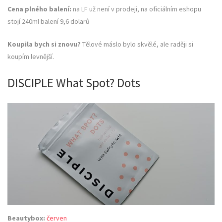
Cena plného balení:
na LF už není v prodeji, na oficiálním eshopu
stojí 240ml balení 9,6 dolarů
Koupila bych si znovu?
Tělové máslo bylo skvělé, ale raději si
koupím levnější.
DISCIPLE What Spot? Dots
Beautybox:
červen