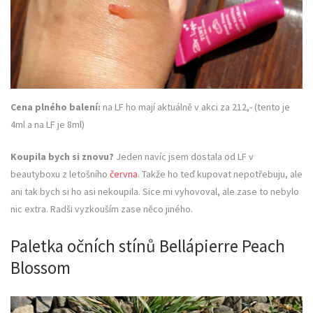
Cena plného balení:
na LF ho mají aktuálně v akci za 212,- (tento je
4ml a na LF je 8ml)
Koupila bych si znovu?
Jeden navíc jsem dostala od LF v
beautyboxu z letošního
června
. Takže ho teď kupovat nepotřebuju, ale
ani tak bych si ho asi nekoupila. Sice mi vyhovoval, ale zase to nebylo
nic extra. Radši vyzkouším zase něco jiného.
Paletka očních stínů Bellápierre Peach
Blossom