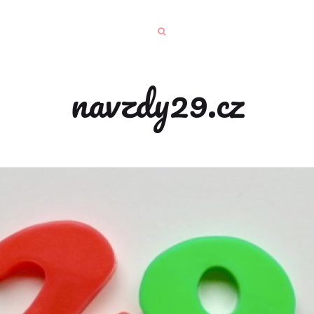
navzdy29.cz