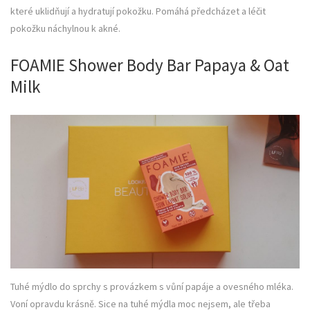
které uklidňují a hydratují pokožku. Pomáhá předcházet a léčit
pokožku náchylnou k akné.
FOAMIE Shower Body Bar Papaya & Oat
Milk
Tuhé mýdlo do sprchy s provázkem s vůní papáje a ovesného mléka.
Voní opravdu krásně. Sice na tuhé mýdla moc nejsem, ale třeba