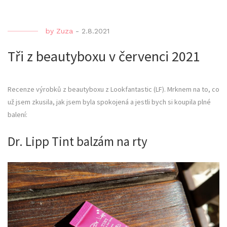
by
Zuza
-
2.8.2021
Tři z beautyboxu v červenci 2021
Recenze výrobků z beautyboxu z Lookfantastic (LF). Mrknem na to, co
už jsem zkusila, jak jsem byla spokojená a jestli bych si koupila plné
balení:
Dr. Lipp Tint balzám na rty