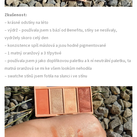
Zkušenost:
– krásné odstíny na léto
– výdrž – používala jsem s bází od Benefitu, stíny se neslívaly,
vydržely skoro celý den
– konzistence spíš máslová a jsou hodně pigmentované
– 1 matný oranžový a 3 třpytivé
– používala jsem ji jako doplňkovou paletku a k ní neutrální paletku, ta
matná oranžová se mi ke všem lookům nehodila
– swatche stínů jsem fotila na slunci i ve stínu