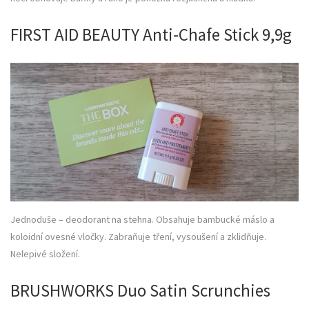
FIRST AID BEAUTY Anti-Chafe Stick 9,9g
Jednoduše – deodorant na stehna. Obsahuje bambucké máslo a
koloidní ovesné vločky. Zabraňuje tření, vysoušení a zklidňuje.
Nelepivé složení.
BRUSHWORKS Duo Satin Scrunchies