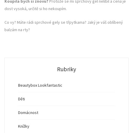
Koupila bych si znovu?
Protože se mi sprchový gel nelíbil a cena je
dost vysoká, určitě si ho nekoupím.
Co vy? Máte rádi sprchové gely se třpytkama? Jaký je váš oblíbený
balzám na rty?
Rubriky
Beautybox Lookfantastic
Děti
Domácnost
Knížky