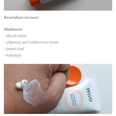
Beautybox:
červenec
Zkušenost:
– tělové máslo
– příjemné, není naštěstí moc hutné
– jemná vůně
– hydratuje