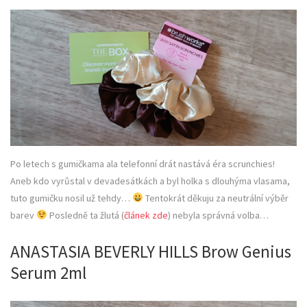
Po letech s gumičkama ala telefonní drát nastává éra scrunchies!
Aneb kdo vyrůstal v devadesátkách a byl holka s dlouhýma vlasama,
tuto gumičku nosil už tehdy…
Tentokrát děkuju za neutrální výběr
barev
Posledně ta žlutá (
článek zde
) nebyla správná volba…
ANASTASIA BEVERLY HILLS Brow Genius
Serum 2ml