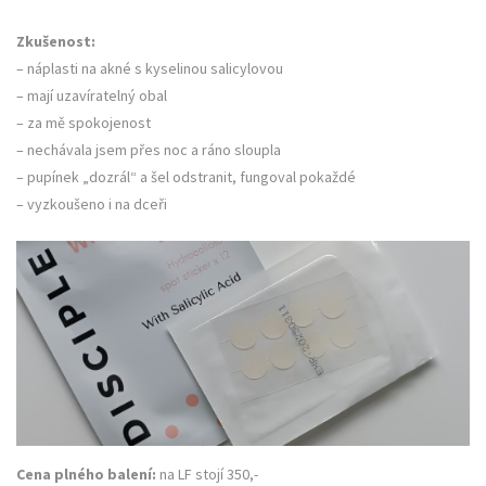
Zkušenost:
– náplasti na akné s kyselinou salicylovou
– mají uzavíratelný obal
– za mě spokojenost
– nechávala jsem přes noc a ráno sloupla
– pupínek „dozrál“ a šel odstranit, fungoval pokaždé
– vyzkoušeno i na dceři
Cena plného balení:
na LF stojí 350,-